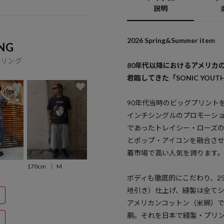
説明
2026 Spring&Summer item
NG
イリング
80年代以降におけるアメリカ
君臨してきた「SONIC YO
90年代当時のビッグプリントを再現
インチシングルのプロモーシ
であったトレイシー・ローズ
とポップ・アイコンを融合さ
着市場で高い人気を誇ります
170cm
M
L
ボディも徹底的にこだわり、2
地引き）仕上げ、縫製は全てシ
アメリカンコットン（米綿）で
胴。それを日本で縫製・プリン