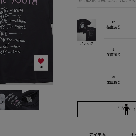
※ご購入商品の返品については
こちら
M
在庫あり
ブラック
L
在庫あり
90
XL
在庫あり
1
アイテム
サ