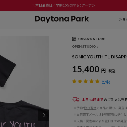
＼本日最終日／早割10%OFF＆5クーポン
ショ
FREAK'S STORE
Play
OPEN STUDIO
Video
SONIC YOUTH TL DI
15,400
円
税込
(1件)
本日13時まで
のご注文は当
※予約/
取り寄せ
の商品に限り、発送
※出荷完了メールは19時前後に送付
※天候・災害等により翌日までの発送