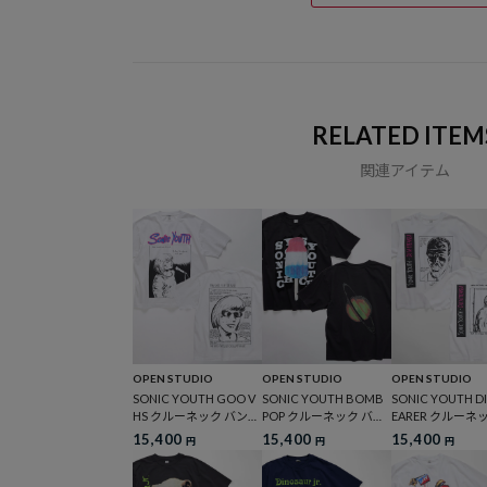
RELATED ITEM
関連アイテム
OPEN STUDIO
OPEN STUDIO
OPEN STUDIO
SONIC YOUTH GOO V
SONIC YOUTH BOMB
SONIC YOUTH D
HS クルーネック バンド
POP クルーネック バン
EARER クルーネ
Tシャツ
ドTシャツ
ンドTシャツ
15,400
15,400
15,400
円
円
円