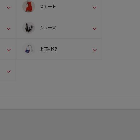
スカート
シューズ
財布/小物