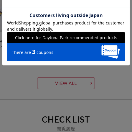
ブランド説明
OPEN STUDIO
ART C
SMASHING PUMPKINS
ネック
GISH クルーネック バン
ドTシャツ
15,400
円
VIEW ALL
CHECK LIST
閲覧履歴