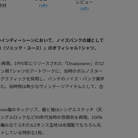
レビュー
素材
(1件)
(2件)
のインディーシーンにおいて、ノイズパンクの雄として
UTH（ソニック・ユース）」のオフィシャルTシャツ。
。1991年にリリースされた「Disappearer」の12
ョン用Tシャツのアートワークに、当時のポルノスター
のグラフィックを採用し、バンドのノイズ・パンク美学
せた。当時物は希少なヴィンテージアイテムとして、古
。
5mm幅のネックリブ、裾と袖はシングルステッチ（天
ングルロックなど90年代当時の雰囲気を再現。100%
編み立てられた6.2オンス生地は米国製でもちろん丸
トしている特別な1枚。