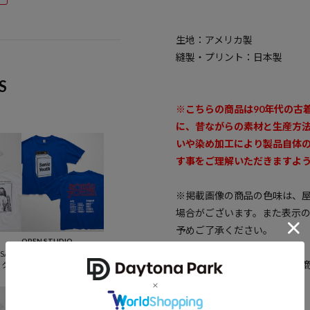
生地：アメリカ製
縫製・プリント：日本製
S
※こちらの商品は90年代の古
に、昔ながらの素材と生産方
いや染め加工により製品自体
す事をご理解いただきますよ
※掲載画像の商品の色味は、
場合がございます。また表示
予めご了承ください。
OPEN STUDIO
ISAPP
SONIC YOUTH WASHI
※着用、お取り扱いの際は、
ック バ
NG MACHINE クルーネ
ック バンドTシャツ
15,400
確認下さい。
円