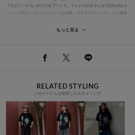
『エピソード1』のロゴをプリント。Tシャツのボディは100%USAコ
ットンで程よいざっくりとした生地感、大きめのアームホールに適度
なルーズシルエットの丸胴、シングルステッチと、こだわりのオリジ
ナルボディを使用。型崩れの少ないボディながらも、洗いこむほどに
もっと見る
生地表面の味わいが増し、愛着感が湧く1枚に仕上がります。
※掲載画像の商品の色味は、屋外や屋内の光の照射や角度により実物
と色味が異なる場合がございます。また表示のサイズ感と実物は若干
異なる場合もございますので、予めご了承ください。
RELATED STYLING
※着用、お取り扱いの際は、商品についている品質表示とアテンショ
ンタグを必ずご確認下さい。
このアイテムを使用したスタイリング
ブランド説明