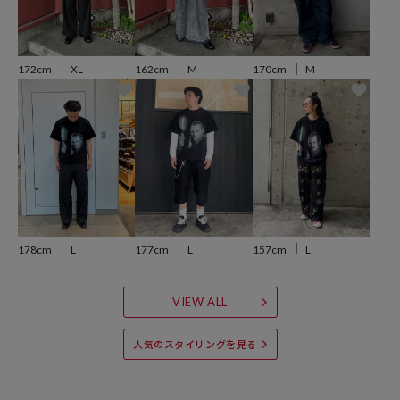
172cm
XL
162cm
M
170cm
M
178cm
L
177cm
L
157cm
L
VIEW ALL
人気のスタイリングを見る