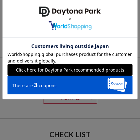
FREAK'S MOVIE
FREAK'S MOVIE
FREAK'S MOVIE
SW26 EP3 DARTH SIDI
SW26 EP2 MACE
TRON LEGACY / KEYART T
OUS
-SHIRT
9,900
円
9,900
11,000
円
円
FOR YOU
あなたにおすすめのアイテム
VIEW ALL
CHECK LIST