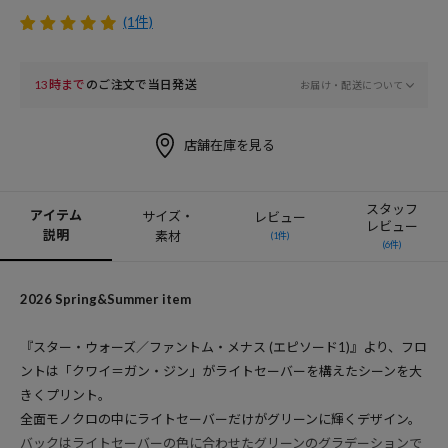
(1件)
13時まで
のご注文で当日発送
お届け・配送について
店舗在庫を見る
スタッフ
アイテム
サイズ・
レビュー
レビュー
説明
素材
(1件)
(6件)
2026 Spring&Summer item
『スター・ウォーズ／ファントム・メナス (エピソード1)』より、フロ
ントは「クワイ＝ガン・ジン」がライトセーバーを構えたシーンを大
きくプリント。
全面モノクロの中にライトセーバーだけがグリーンに輝くデザイン。
バックはライトセーバーの色に合わせたグリーンのグラデーションで