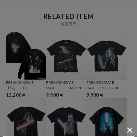
RELATED ITEM
関連商品
FREAK'S MOVIE
FREAK'S MOVIE
FREAK'S MOVIE
「KV」 LS TEE
SW26 EP6 FALCON
SW26 EP3 GRIEVOUS
13,200
9,900
9,900
円
円
円