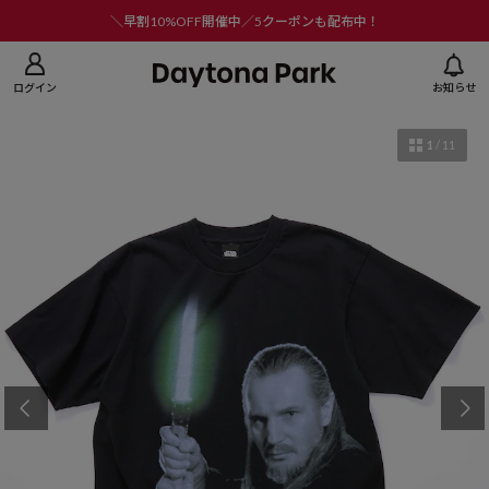
ニューを閉じる
＼早割10%OFF開催中／5クーポンも配布中！
ログイン
お知らせ
1
/
11