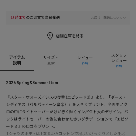
13時まで
のご注文で当日発送
お届け・配送について
店舗在庫を見る
スタッフ
アイテム
サイズ・
レビュー
レビュー
説明
素材
(0件)
(6件)
2026 Spring&Summer item
『スター・ウォーズ／シスの復讐 (エピソード3) 』より、「ダース・
シディアス（パルパティーン皇帝）」を大きくプリント。全面モノク
ロの中にライトセーバーだけが赤く輝くインパクト大のデザイン。バ
ックはライトセーバーの色に合わせた赤いグラデーションで『エピソ
ード３』のロゴをプリント。
Tシャツのボディは100%USAコットンで程よいざっくりとした生地