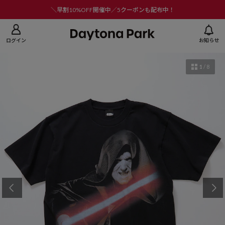
ニューを閉じる
＼早割10%OFF開催中／5クーポンも配布中！
ログイン
お知らせ
1
/
8