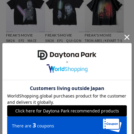
FREAK'S MOVIE
FREAK'S MOVIE
FREAK'S MOVIE
SW26 EP2 MACE
SW26 EP1 QUI-GON
TRON ARES / KEYART T-S
HIRT
9,900
9,900
円
円
11,000
円
FREAK'S MOVIE
FREAK'S MOVIE
FREAK'S MOVIE
SW26 EP6 FALCON
SW26 EP3 GRIEVOUS
JURASSIC PARK T-REX
9,900
9,900
11,000
円
円
円