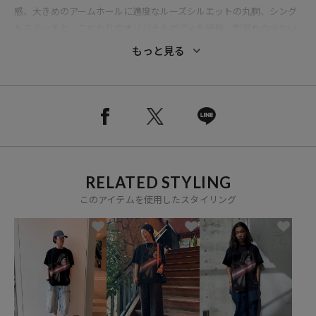
感、大きめのアームホールに適度なルーズシルエットの丸胴、シング
ルステッチと、こだわりのオリジナルボディを使用。型崩れの少ない
ボディながらも、洗いこむほどに生地表面の味わいが増し、愛着感が
もっと見る
湧く1枚に仕上がります。
※掲載画像の商品の色味は、屋外や屋内の光の照射や角度により実物
と色味が異なる場合がございます。また表示のサイズ感と実物は若干
異なる場合もございますので、予めご了承ください。
RELATED STYLING
※着用、お取り扱いの際は、商品についている品質表示とアテンショ
ンタグを必ずご確認下さい。
このアイテムを使用したスタイリング
ブランド説明