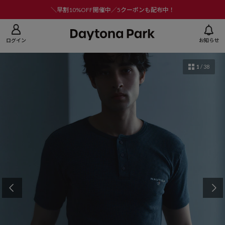
ニューを閉じる
＼早割10%OFF開催中／5クーポンも配布中！
ログイン
お知らせ
1
/
38