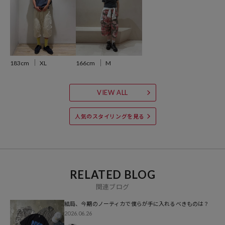
また表示のサイズ感と実物は若干異なる場合もございますので、予め
ご了承ください。
※着用、お取り扱いの際は、商品についている品質表示とアテンショ
ンタグを必ずご確認下さい。
183cm
XL
166cm
M
ブランド説明
VIEW ALL
【NAUTICA / ノーティカ】
人気のスタイリングを見る
1983年、ニューヨークで誕生したクロージングブランド。
ラテン語で'船'を意味するNAUTICA（ノーティカ）をブランドネーム
に掲げ、プレッピー文化に根付いたマリンルックを生み出しました。
シンプルでクリーンなプロダクトは、大人の休日の装いとして親しま
れ、その人気はストリートシーンにも波及。
RELATED BLOG
ラッパーやダンサー、スケーターたちのアクティブウェアとしても支
関連ブログ
持を集め、現代のライフスタイルに適したデイリーウエアを提案して
います。
結局、今期のノーティカで僕らが手に入れるべきものは？
2026.06.26