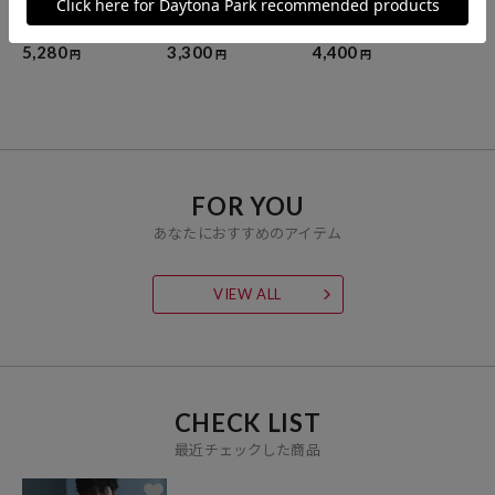
Essentials タイトフィッ
Essentials タイトフィッ
Essentials タイトフィッ
ト S/S ヘンリーネック ピ
ト リブタンクトップ
ト S/S クルーネック ワッ
グメントTシャツ
フルTシャツ
5,280
3,300
4,400
円
円
円
FOR YOU
あなたにおすすめのアイテム
VIEW ALL
CHECK LIST
最近チェックした商品