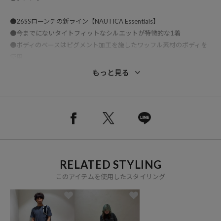
●26SSローンチの新ライン【NAUTICA Essentials】
●今までにないタイトフィットなシルエットが特徴的な1着
●ボディのベースはピグメント加工を施したワッフル素材のボディを
使用
●フロントには国旗モチーフのワンポイントプリント
もっと見る
●インナーとしても1枚着としても着られる万能な1着となっています
おすすめコーディネート
ボディのフィット感を活かしたシンプルなスタイリングがおすすめで
す。
ジャストサイズのシルエットを活かし、バギーデニムやチノパンと合
わせた王道のアメカジ・ストリートスタイルがよく馴染みます。
RELATED STYLING
また、タイトなサイズ感を活かしたインナー使いもおすすめの、様々
なシーンで使える1着となっています。
このアイテムを使用したスタイリング
※掲載画像の商品の色味は、屋外や屋内の光の照射や角度により実物
と色味が異なる場合がございます。