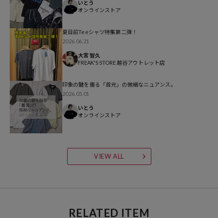
いとう
オンラインストア
夏目前Teeシャツ特集第二弾！
2026.06.21
大宮 智久
FREAK'S STORE 越谷アウトレット店
印象の鍵を握る「首元」の微細なニュアンス。
2026.05.01
いとう
オンラインストア
VIEW ALL
RELATED ITEM