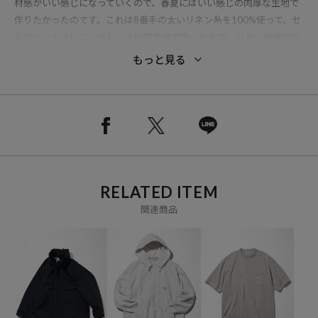
材感がいい感じになっていくので、春夏にはいい感じの肉厚な生地で
作りたかったのです。これは8番手の太いリネン糸を100%使って、セ
ミウェットスピニングという紡績方法で作ったもの。リネン紡績のな
かでも古い歴史を持つこの手法は、太番手特有の粗野感や、この素材
もっと見る
の風合いを最大限に生かすことができるそうです。太い糸を綾織する
ことによって肉厚で無骨な雰囲気が生まれ、特殊なタンブラー加工を
することで、シワ感と柔らかさがプラスされました。左見頃内側に
は、大型のポケットを装備。ZINEはもちろんのこと、PCやA4サイズ
の書類なんかも入って、手ぶらで出かけられます。
生産している工場は、滋賀県の湖東地区。鈴鹿山系から流れてくる豊
RELATED ITEM
富な地下水があり、年間を通じて約15°Cの水が湧き出ていて、こちら
ではその水を使用しているそうです。工場では色々な工程で大量の水
関連商品
を使用するそうで、使用した水は川に流して琵琶湖に流れていくので
すが、滋賀県には排水について日本一厳しい基準があるため、こちら
では汚水をバクテリアによって浄化処理しています。処理施設で365
日そのバクテリアの管理を行い、汚した水をきれいにして自然にかえ
し、水資源の持続可能な利用に向け取り組んでいます。また、一部の
排水は公共の排水処理場で処理しています。