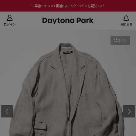
ニューを閉じる
＼早割10%OFF開催中／5クーポンも配布中！
ログイン
お知らせ
1
/
14