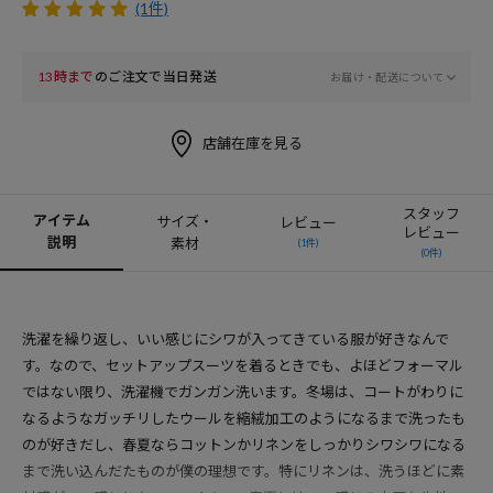
(1件)
13時まで
のご注文で当日発送
お届け・配送について
店舗在庫を見る
スタッフ
アイテム
サイズ・
レビュー
レビュー
説明
素材
(1件)
(0件)
洗濯を繰り返し、いい感じにシワが入ってきている服が好きなんで
す。なので、セットアップスーツを着るときでも、よほどフォーマル
ではない限り、洗濯機でガンガン洗います。冬場は、コートがわりに
なるようなガッチリしたウールを縮絨加工のようになるまで洗ったも
のが好きだし、春夏ならコットンかリネンをしっかりシワシワになる
まで洗い込んだたものが僕の理想です。特にリネンは、洗うほどに素