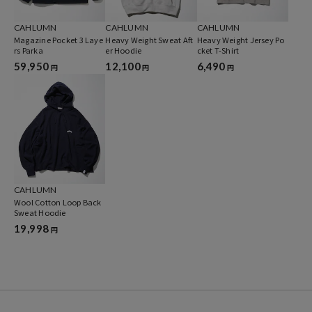
※掲載画像の商品の色味は、屋外や屋内の光の照射や角度により実物
CAHLUMN
CAHLUMN
CAHLUMN
Magazine Pocket 3 Laye
Heavy Weight Sweat Aft
Heavy Weight Jersey Po
と色味が異なる場合がございます。また表示のサイズ感と実物は若干
rs Parka
er Hoodie
cket T-Shirt
異なる場合もございますので、予めご了承ください。
59,950
12,100
6,490
円
円
円
※着用、お取り扱いの際は、商品についている品質表示とアテンショ
ンタグを必ずご確認下さい。
ブランド説明
【CAHLUMN/カウラム】
CAHLUMN
Wool Cotton Loop Back
ロンドンのMONOCLE やPOPEYE、AH.Hなど数々のファッションメデ
Sweat Hoodie
ィアでスタイリスト／ファッションディレクターとして活動してき
19,998
円
た、長谷川昭雄による服と雑誌。