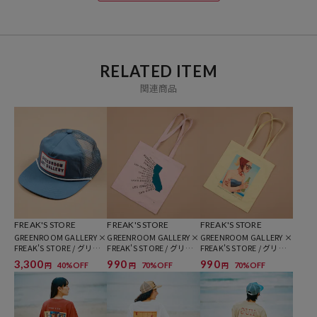
RELATED ITEM
関連商品
FREAK'S STORE
FREAK'S STORE
FREAK'S STORE
GREENROOM GALLERY ×
GREENROOM GALLERY ×
GREENROOM GALLERY ×
FREAK'S STORE / グリー
FREAK'S STORE / グリー
FREAK'S STORE / グリー
ンルームギャラリー 別注
ンルームギャラリー 別注
ンルームギャラリー 別注
3,300
990
990
40%OFF
70%OFF
70%OFF
円
円
円
GH ハイクラウン メッシ
Orange&Park トートバッ
Tyler Warren トートバッ
ュキャップ
グ
グ