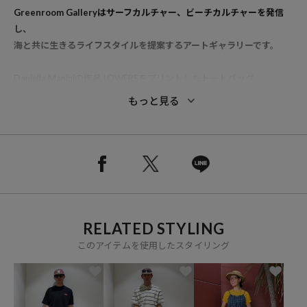
Greenroom Galleryはサーフカルチャー、ビーチカルチャーを発信
し、
海と共に生きるライフスタイルを提案するアートギャラリーです。
Daniella Maniniの作品 LOWERSをプリントしたトートバッグ。
もっと見る
【Daniella Manini / ダニエラ・マニーニ】
ペルー生まれのダニエラ・マニーニはカルフォルニアのベンチュラを
拠点とするデザイナー兼アーティスト。
広告について学びながら、独自でアート活動をスタートさせます。
インスピレーションの源は海や子供、自然への愛。
ユニークな視点で切り取られた情景をヴィンテージテイストなイラス
トで表現します。
RELATED STYLING
今では多くのブランドとのコラボレーションもしており、国境を越え
て世界中のファンに愛されています。
このアイテムを使用したスタイリング
※掲載画像の商品の色味は、屋外や屋内の光の照射や角度により実物
と色味が異なる場合がございます。また表示のサイズ感と実物は若干