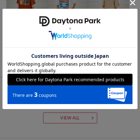
FREAK'S STORE
FREAK'S STORE
FREAK'S STORE
GREENROOM GALLERY ×
GREENROOM GALLERY ×
GREENROOM GALLERY ×
FREAK'S STORE / グリー
FREAK'S STORE / グリー
FREAK'S STORE / グリー
ンルームギャラリー 別注
ンルームギャラリー 別注
ンルームギャラリー 別注
2,640
2,376
2,376
60%OFF
64%OFF
64%OFF
円
円
円
Tyler Warren 半袖Tシャ
Daniella Manini 半袖Tシ
Matthew Allen 半袖Tシャ
ツ
ャツ
ツ
FOR YOU
あなたにおすすめのアイテム
VIEW ALL