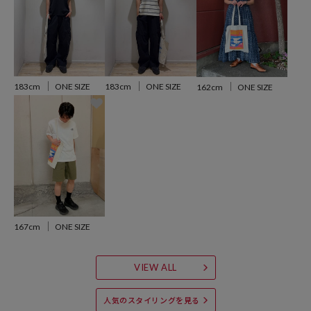
異なる場合もございますので、予めご了承ください。
※着用、お取り扱いの際は、商品についている品質表示とアテンショ
ンタグを必ずご確認下さい。
183cm
ONE SIZE
183cm
ONE SIZE
162cm
ONE SIZE
参考価格
3,300
円（2026年5月21日時点）
※「参考価格」とは、Daytona Parkにおける対象商品の通常販売（先
行予約・先行割引は含まれません）開始時点の価格です。
ブランド説明
167cm
ONE SIZE
VIEW ALL
人気のスタイリングを見る