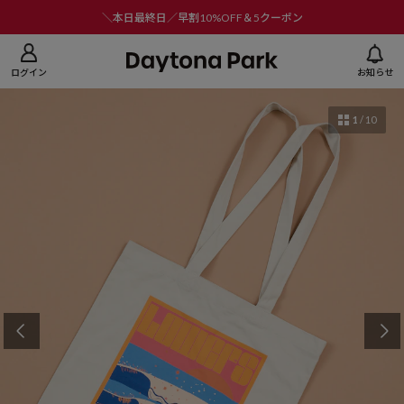
ニューを閉じる
＼本日最終日／早割10%OFF＆5クーポン
ログイン
お知らせ
1
/
10