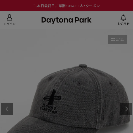
ニューを閉じる
＼本日最終日／早割10%OFF＆5クーポン
ログイン
お知らせ
1
/
11