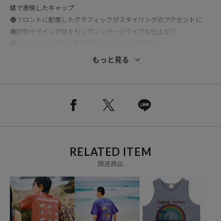
繍で表現したキャップ
●フロントに配置したグラフィックがスタイリングのアクセントに
●配色デザインが目を引くヴィンテージライクな仕上がり
●カジュアルながらも雰囲気のあるデザインが魅力
●ベーシックで使いやすい6パネル仕様
もっと見る
●幅広いスタイリングに合わせやすいシルエット
●シーズン問わずデイリーに使いやすいアイテム
●コーディネートに取り入れるだけで程よい抜け感を演出
※掲載画像の商品の色味は、屋外や屋内の光の照射や角度により実物
と色味が異なる場合がございます。また表示のサイズ感と実物は若干
異なる場合もございますので、予めご了承ください。
RELATED ITEM
※着用、お取り扱いの際は、商品についている品質表示とアテンショ
関連商品
ンタグを必ずご確認下さい。
参考価格