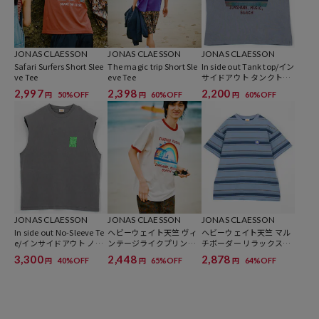
4,994
円（2026年5月8日時点）
※「参考価格」とは、Daytona Parkにおける対象商品の通常販売（先
行予約・先行割引は含まれません）開始時点の価格です。
JONAS CLAESSON
JONAS CLAESSON
JONAS CLAESSON
Safari Surfers Short Slee
The magic trip Short Sle
In side out Tank top/イン
ブランド説明
ve Tee
eve Tee
サイドアウト タンクトッ
プ/リバーシブル
2,997
2,398
2,200
50%OFF
60%OFF
60%OFF
円
円
円
【JONAS CLAESSON/ジョナス クレアッソン】
オーストラリア在住のイラストレーター。スウェーデン・ストックホ
ルムの出身。ヘラジカ、シロクマ、トナカイ、アザラシと人々が共生
し、美しい自然と動物、そして人間が調和の基に融合したユニークな
世界が描かれている。活力に満ちた手法が生み出すヴィヴィットで温
かみのある独特な世界観がトレードマーク。自然を愛するブランドへ
のアートワークの提供へと活動の幅を広げ、サーファーやキャンパー
JONAS CLAESSON
JONAS CLAESSON
JONAS CLAESSON
のみならず子供から大人まで世界中で愛され、支持される存在として
In side out No-Sleeve Te
ヘビーウェイト天竺 ヴィ
ヘビーウェイト天竺 マル
注目を集めている。
e/インサイドアウト ノー
ンテージライクプリント
チボーダー リラックスフ
スリーブ Tシャツ/リバー
リンガー クルーネックT
ィット クルーネックTシ
3,300
2,448
2,878
40%OFF
65%OFF
64%OFF
円
円
円
シブル
シャツ
ャツ