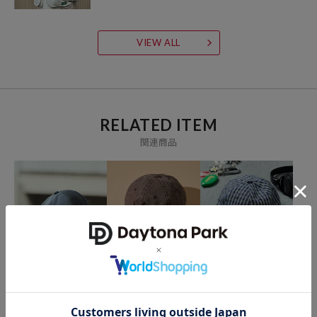
VIEW ALL
RELATED ITEM
関連商品
COOPERSTOWN
NEW ERA
UMBRO
別注 フェルト ロゴ ツイル
別注 9TWENTY ACIDWAS
別注 2TONE Flat Visor Ca
メッシュ キャップ
H CAP
p