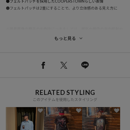
●フェルトパッチを採用したCOOPERSTOWNらしい表情
●フェルトパッチは2重にすることで、より立体感のある見え方に
※掲載画像の商品のお色味につきましては、屋外や屋内の光の照射や
角度により実物と色味が異なる場合がございます。
もっと見る
※着用、お取り扱いの際は、商品についている品質表示とアテンショ
ンタグを必ずご確認下さい。
ブランド説明
【C.B.C by COOPERSTOWN BALL CAP/クーパーズタウン ボールキャ
RELATED STYLING
ップ】COOPERS TOWN BALL CAP のブランドスピリットを引き継い
このアイテムを使用したスタイリング
だ新しいライン。デイリーに使える手に取りやすいエントリーモデル
のラインナップです。