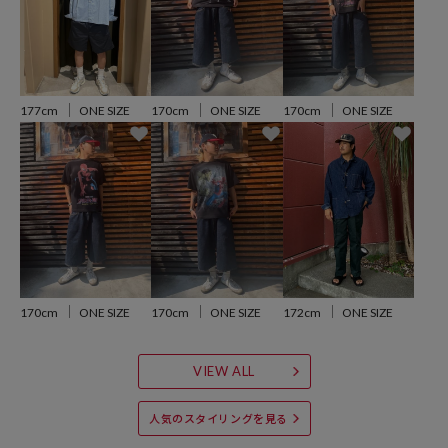
177cm
ONE SIZE
170cm
ONE SIZE
170cm
ONE SIZE
170cm
ONE SIZE
170cm
ONE SIZE
172cm
ONE SIZE
VIEW ALL
人気のスタイリングを見る