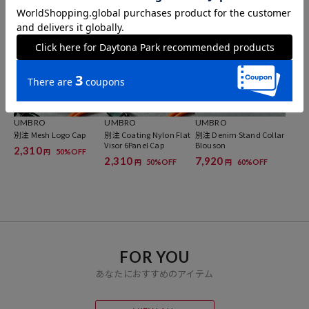
3,995
4,620
4,158
20%OFF
10%OFF
円
円
円
UMBRO
UMBRO
UMBRO
別注 Mesh Logo Cap
別注 Coating Nylon Flat
別注 Denim Stand Collar
Visor 6Panel Cap
Blouson
2,310
50%OFF
円
2,310
7,920
50%OFF
60%OFF
円
円
FOR YOU
あなたにおすすめのアイテム