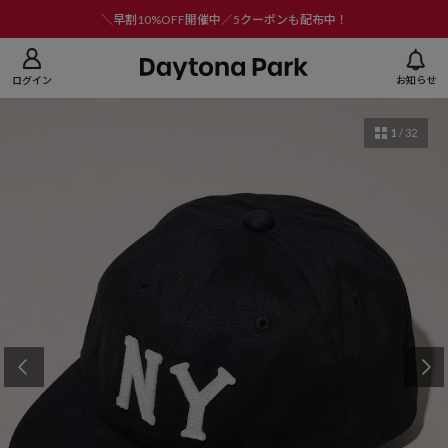
ニューを閉じる
＼早割10%OFF開催中／5クーポンも配布中！
ログイン
お知らせ
1
/
32