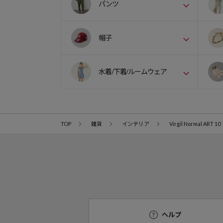
パンツ
帽子
水着/下着/ルームウェア
TOP
雑貨
インテリア
Virgil Normal ART 10
ヘルプ