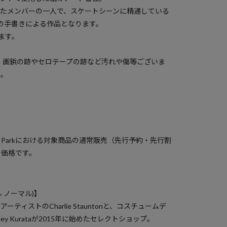
立ち上げたメンバーの一人で、スケートシーンに精通している
ntonの手書きによる作品となります。
ます。
、画鋲の跡やセロテープの跡など汚れや傷等ございま
い。
）
a Parkにおける対象商品の通常販売（先行予約・先行割
の価格です。
ル ノーマル)】
ィストのCharlie Stauntonと、コスチュームデ
ey Kurataが2015年に始めたセレクトショップ。