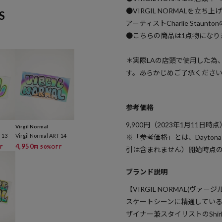
●VIRGIL NORMALを
S
アーティストCharlie Stau
●こちらの商品は1点物になり
＊実際LAの店頭で使用した為
す。あらかじめご了承くださ
参考価格
9,900
円（2023年1月11日時点
Virgil Normal
 13
Virgil Normal ART 14
※「参考価格」とは、Dayton
4,950
F
50%OFF
円
引は含まれません）開始時点
ブランド説明
【VIRGIL NORMAL(ヴァージ
スケートシーンに精通しているアーテ
ザイナー兼スタイリストのShirl