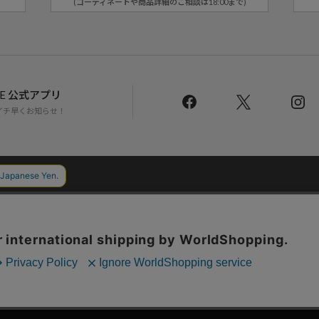
(コーディネートや商品詳細のご相談は18:00まで)
LINE 公式アプリ
イチ早くお知らせ！
Daytona Park Clubについて
返品・交換について
お問い合わせ
配送について
店舗一覧
リクルート
サステナブルマークについて
プライバシーポリシー
特定商取引法・古物
Copyright © DAYTONA INTERNATIONAL Co.,Ltd All Rights Reserved.
の分析を目的としてCookieを使用しています。
たします。