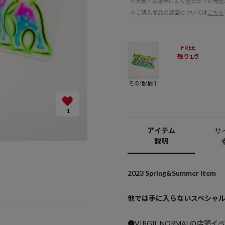
※天候・災害等により翌日までの発送
※ご購入商品の返品については
こちら
FREE
残り1点
その他/柄１
1
アイテム
サ
説明
2023 Spring&Summer item
他では手に入らないスペシャ
●VIRGIL NORMALの店