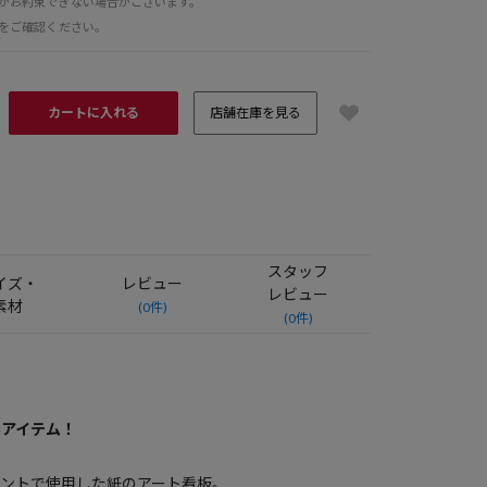
がお約束できない場合がございます。
をご確認ください。
カートに入れる
店舗在庫を見る
スタッフ
イズ・
レビュー
レビュー
素材
(0件)
(0件)
ルアイテム！
頭イベントで使用した紙のアート看板。