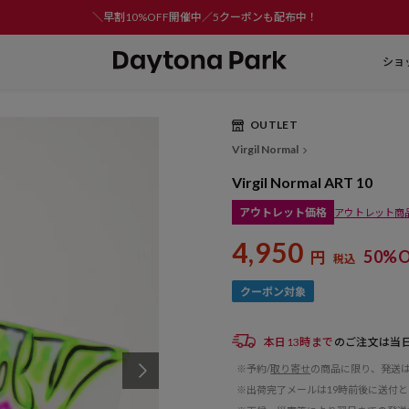
＼早割10%OFF開催中／5クーポンも配布中！
ショ
OUTLET
Virgil Normal
Virgil Normal ART 10
アウトレット価格
アウトレット商
4,950
50%O
円
税込
本日13時まで
のご注文は当
※予約/
取り寄せ
の商品に限り、発送
※出荷完了メールは19時前後に送付