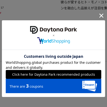
彼らが愛するヒト・モノ・コ
 17
ンを融合した品揃えが注目を
F
VIEW ALL
CHECK LIST
閲覧履歴