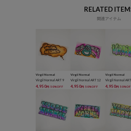
RELATED ITEM
関連アイテム
Virgil Normal
Virgil Normal
Virgil Normal
Virgil Normal ART 9
Virgil Normal ART 12
Virgil Normal ART
4,950
4,950
4,950
50%OFF
50%OFF
50%OF
円
円
円