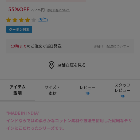
55%OFF
6,996円
参考価格について
(5件)
13時まで
のご注文で当日発送
お届け・配送について
店舗在庫を見る
スタッフ
アイテム
サイズ・
レビュー
レビュー
説明
素材
(5件)
(1件)
"MADE IN INDIA"
インドならではの柔らかなコットン素材や技法を使用した繊細なデザ
インにこだわったシリーズです。