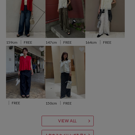
女性らしいスタイリングにもピッタリの一枚です。
※こちらの商品は、弊社管理上のカラーを表記しております為、タグ
のカラー表記と異なる記載となっております。
【サイト表記：タグ表記】
159cm
FREE
147cm
FREE
164cm
FREE
・オフホワイト：OFF
・ブラック：BLK
・レッド：RED
・ラベンダー：LILAC
※掲載画像の商品の色味は、屋外や屋内の光の照射や角度により実物
と色味が異なる場合がございます。また表示のサイズ感と実物は若干
異なる場合もございますので、予めご了承ください。
FREE
150cm
FREE
※着用、お取り扱いの際は、商品についている品質表示とアテンショ
ンタグを必ずご確認下さい。
VIEW ALL