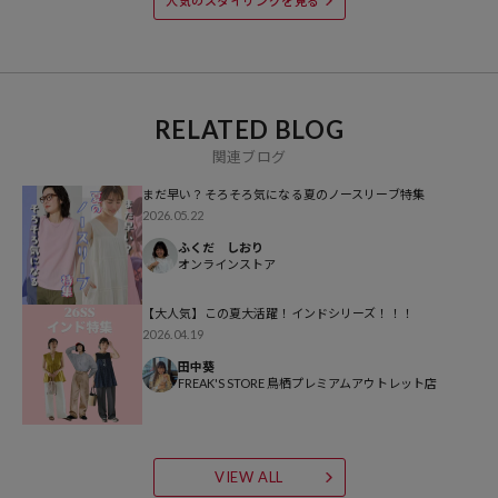
人気のスタイリングを見る
参考価格
6,996
円（2026年4月6日時点）
※「参考価格」とは、Daytona Parkにおける対象商品の通常販売（先
行予約・先行割引は含まれません）開始時点の価格です。
RELATED BLOG
関連ブログ
ブランド説明
まだ早い？そろそろ気になる夏のノースリーブ特集
【FREAK'S STORE/フリークスストア】
2026.05.22
「アメリカの豊かさとワクワク・ドキドキを日本に伝えたい」という
ふくだ しおり
想いからスタート。
オンラインストア
1986年の創業以来、洋服を中心に、カルチャーやアートなど自分たち
が本当に良いと思うものをセレクト。積極的に楽しむ生活体験者＝フ
【大人気】この夏大活躍！インドシリーズ！！！
リークとして、豊かなライフスタイルの楽しみ方をリアルに提案する
2026.04.19
セレクトショップ。
田中葵
FREAK'S STORE 鳥栖プレミアムアウトレット店
VIEW ALL