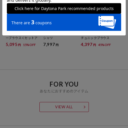
FREAK'S STORE
FREAK'S STORE
FREAK'S STORE
リネンブレンド スキッパ
インド パッチワーク刺繍
インドボイル キーネック
ーブラウス＜セットアッ
シャツ
チュニックブラウス
プ対応＞
5,095
7,997
4,397
15%OFF
45%OFF
円
円
円
FOR YOU
あなたにおすすめのアイテム
VIEW ALL