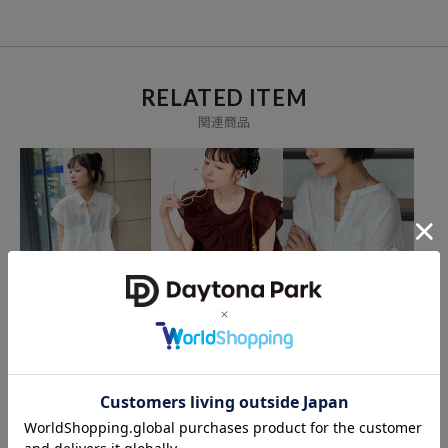
RELATED ITEM
関連商品
FREAK'S STORE
FREAK'S STORE
FREAK'S STORE
インドボイル アシメフリ
インド フリルブラウス
インドボイル フレンチス
ルブラウス
リーブブラウス
5,335
11%OFF
円
5,946
3,896
15%OFF
35%OFF
円
円