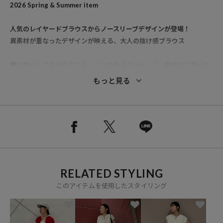
2026 Spring & Summer item
人気のレイヤードブラウスからノースリーブデザインが登場！
異素材が重なったデザインが映える、大人の抜け感ブラウス
●女性らしさを引き立てる、ハリのあるコットンと、軽やかで柔らか
なインドコットンをレイヤードしたノースリーブブラウス
もっと見る
●シンプルなデザインながら、裾のレイヤードがふんわりとしたニュ
アンスをプラス
●身幅にゆとりを持たせたシルエットなので、リラックス感と風通し
も◎
●スタンドカラー×フロントボタン仕様で、開けて抜け感のある着こ
なしにも、閉じてきちんと感のあるスタイルにも対応
RELATED STYLING
このアイテムを使用したスタイリング
おすすめコーディネート
デニム合わせでラフなデイリースタイルから
落ち感のあるパンツで落ち着いた印象にも。