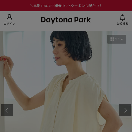
ニューを閉じる
＼早割10%OFF開催中／5クーポンも配布中！
ログイン
お知らせ
1
/
56