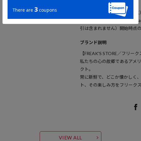
参考価格
7,480
円（2024年7月26日時点
※「参考価格」とは、Dayton
引は含まれません）開始時点
ブランド説明
【FREAK'S STORE／フリー
私たちの心の故郷であるアメ
クト。
常に新鮮で、どこか懐かしく
ト、その楽しみ方をフリーク
VIEW ALL