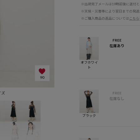
※出荷完了メールは19時前後に送付
※天候・災害等により翌日までの発送
※ご購入商品の返品については
こちら
FREE
在庫あり
オフホワイ
ト
90
サイズ
FREE
在庫なし
ブラック