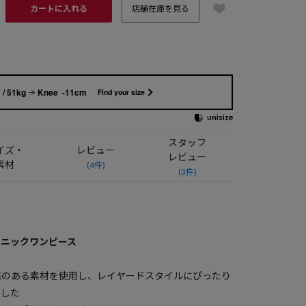
カートに入れる
店舗在庫を見る
/ 51kg
Knee -11cm
Find your size
スタッフ
イズ・
レビュー
レビュー
素材
(4件)
(3件)
ュニックワンピース
感のある素材を使用し、レイヤードスタイルにぴったり
ました