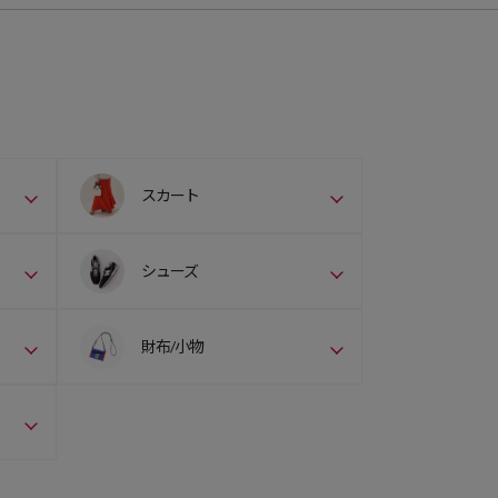
スカート
シューズ
財布/小物