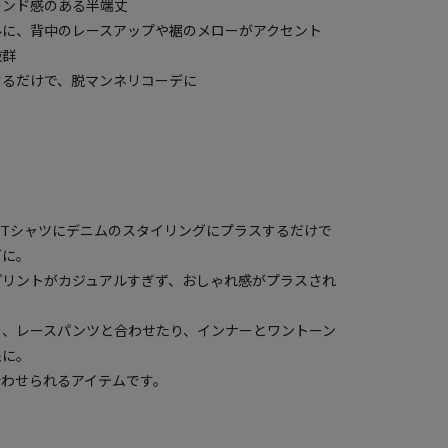
レンド感のある半端丈
ルに、背中のレースアップや裾のメローがアクセント
抜群
するだけで、脱マンネリコーデに
Tシャツにデニムのスタイリングにプラスするだけで
グに。
プリントがカジュアルすぎず、おしゃれ感がプラスされ
ら、レースパンツと合わせたり、インナーとワントーン
象に。
合わせられるアイテムです。