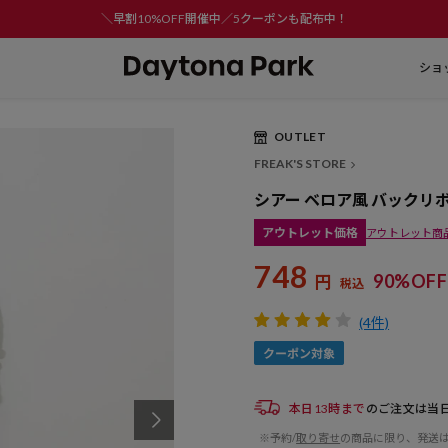
＼早割10%OFF開催中／5クーポンも配布中！
ショ
OUTLET
Play
FREAK'S STORE
Video
シアー ベロア風 バックリ
アウトレット価格
アウトレット商
748
90%OFF
円
税込
(4件)
本日13時まで
のご注文は当
※予約/
取り寄せ
の商品に限り、発送