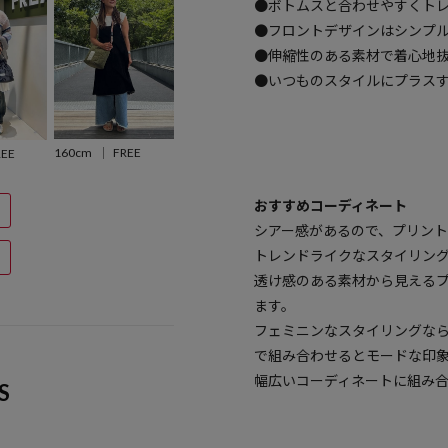
●ボトムスと合わせやすくト
●フロントデザインはシンプ
●伸縮性のある素材で着心地
●いつものスタイルにプラス
160cm
FREE
REE
おすすめコーディネート
シアー感があるので、プリント
トレンドライクなスタイリン
透け感のある素材から見える
ます。
フェミニンなスタイリングな
で組み合わせるとモードな印
幅広いコーディネートに組み
S