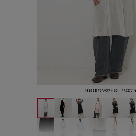
H161 B73 W57 H83 FREE