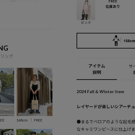
FREE
在庫あり
ピンク
158cm 
NG
イリング
アイテム
サ
説明
2024 Fall & Winter item
レイヤードが楽しいシアーチ
REE
168cm
FREE
●まるでベロアのような起毛
なキャミワンピースに仕上げ