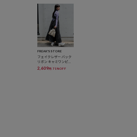
FREAK'S STORE
フェイクレザー バック
リボン キャミワンピー
ス
2,609
71%OFF
円