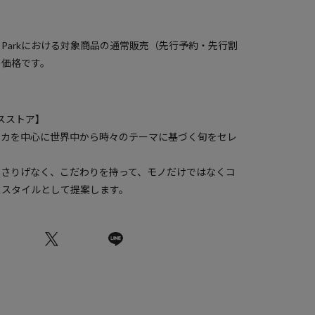
）
a Parkにおける対象商品の通常販売（先行予約・先行割
の価格です。
クスストア】
リカを中心に世界中から時々のテーマに基づく旬をセレ
、さりげなく、こだわりを持って、モノだけではなくコ
ススタイルとして提案します。