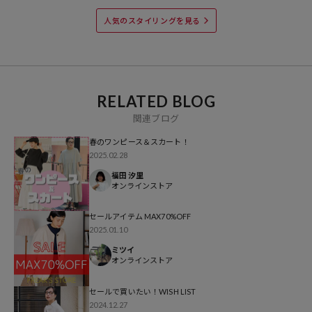
8,998
円（2024年8月30日時点）
人気のスタイリングを見る
※「参考価格」とは、Daytona Parkにおける対象商品の通常販売（先
行予約・先行割引は含まれません）開始時点の価格です。
ブランド説明
【FREAK'S STORE／フリークスストア】
RELATED BLOG
「アメリカの豊かさとワクワク・ドキドキを日本に伝えたい」という
関連ブログ
想いからスタート。1986年の創業以来、洋服、雑貨、インテリアな
春のワンピース＆スカート！
ど自分たちが本気でカッコ良いと思うものをセレクト。積極的に楽し
2025.02.28
む生活体験者＝フリークとして、アメリカンライフスタイルの楽しみ
福田 汐里
方を提案するセレクトショップです。
オンラインストア
セールアイテム MAX70%OFF
2025.01.10
ミツイ
オンラインストア
セールで買いたい！WISH LIST
2024.12.27