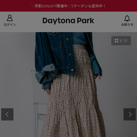
ニューを閉じる
＼早割10%OFF開催中／5クーポンも配布中！
ログイン
お知らせ
1
/
37