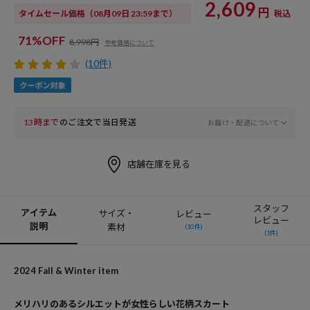
2,609
円
タイムセール価格
（08月09日 23:59まで）
税込
71%OFF
8,998円
参考価格について
(10件)
13時まで
のご注文で当日発送
お届け・配送について
店舗在庫を見る
スタッフ
アイテム
サイズ・
レビュー
レビュー
説明
素材
(10件)
(1件)
2024 Fall & Winter item
メリハリのあるシルエットが女性らしい花柄スカート