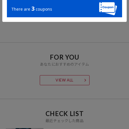
FREAK'S STORE
FREAK'S STORE
フェイクレザー アシメテ
ウーリータッチ カーヴィ
ィアードスカート
ースカート
2,318
2,609
71%OFF
71%OFF
円
円
FOR YOU
あなたにおすすめのアイテム
VIEW ALL
CHECK LIST
最近チェックした商品