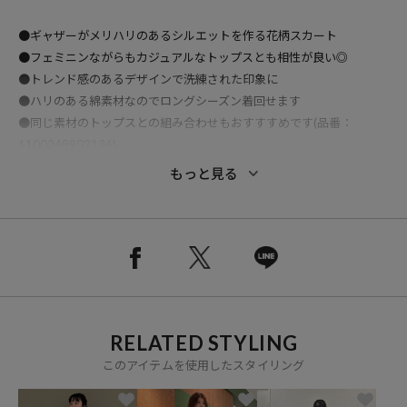
●ギャザーがメリハリのあるシルエットを作る花柄スカート
●フェミニンながらもカジュアルなトップスとも相性が良い◎
●トレンド感のあるデザインで洗練された印象に
●ハリのある綿素材なのでロングシーズン着回せます
●同じ素材のトップスとの組み合わせもおすすすめです(品番：
1100248902136)
もっと見る
おすすめコーディネート
ロゴスウェットやスニーカーを合わせればカジュアルなフェミニンス
タイルに、ブラウスやルーズなニットを合わせればフェミニンなスタ
イリングになります。
RELATED STYLING
ブーツやニットキャップなど冬小物とも仕様抜群です。
このアイテムを使用したスタイリング
コーディネートが一気に女性らしい印象になるスカートです。