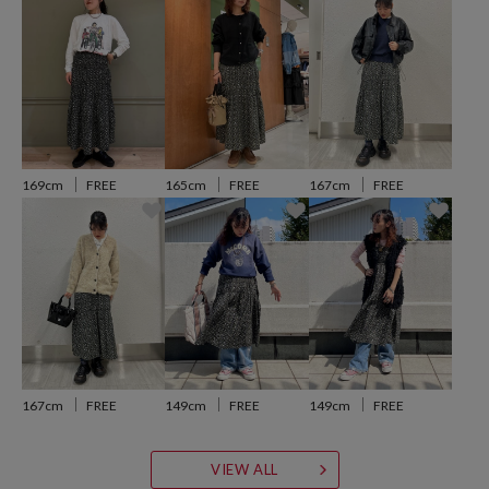
※こちらの商品は、弊社管理上のカラーを表記しております為、タグ
のカラー表記と異なる記載となっております。
【サイト表記：タグ表記】
・オフホワイト：OFF
・ブラック：BLK
169cm
FREE
165cm
FREE
167cm
FREE
※掲載画像の商品の色味は、屋外や屋内の光の照射や角度により実物
と色味が異なる場合がございます。また表示のサイズ感と実物は若干
異なる場合もございますので、予めご了承ください。
※着用、お取り扱いの際は、商品についている品質表示とアテンショ
ンタグを必ずご確認下さい。
167cm
FREE
149cm
FREE
149cm
FREE
参考価格
VIEW ALL