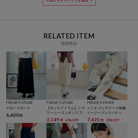
人気のスタイリングを見る
【FREAK'S STORE/フリークスストア】
「アメリカの豊かさとワクワク・ドキドキを日本に伝えたい」という
想いからスタート。
1986年の創業以来、洋服を中心に、カルチャーやアートなど自分たち
RELATED ITEM
が本当に良いと思うものをセレクト。積極的に楽しむ生活体験者＝フ
関連商品
リークとして、豊かなライフスタイルの楽しみ方をリアルに提案する
セレクトショップ。
FREAK'S STORE
FREAK'S STORE
FREAK'S STORE
ナロースカート
【セットアイテム】フラ
インド パッチワーク刺繍
ワー レースレギンス スカ
イージーパンツ＜セット
6,600
円
ートセット
アップ対応＞
3,149
7,425
65%OFF
25%OFF
円
円