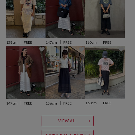
したレイヤードスタイルが完成します。
シャツやベストを合わせて、ナチュラルな雰囲気でまとめるのもおす
すめです。
※掲載画像の商品の色味は、屋外や屋内の光の照射や角度により実物
と色味が異なる場合がざいます。また表示のサイズ感と実物は若干異
160cm
FREE
158cm
FREE
147cm
FREE
なる場合もございますので、予めご了承ください。
※着用、お取り扱いの際は、商品についている品質表示とアテンショ
ンタグを必ずご確認下さい。
参考価格
160cm
FREE
147cm
FREE
156cm
FREE
8,580
円（2026年6月15日時点）
※「参考価格」とは、Daytona Parkにおける対象商品の通常販売（先
VIEW ALL
行予約・先行割引は含まれません）開始時点の価格です。
ブランド説明