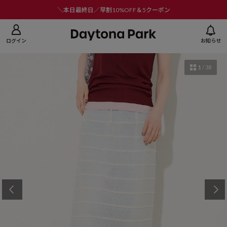
ニューを閉じる
＼本日最終日／早割10%OFF＆5クーポン
ログイン
お知らせ
1
/
38