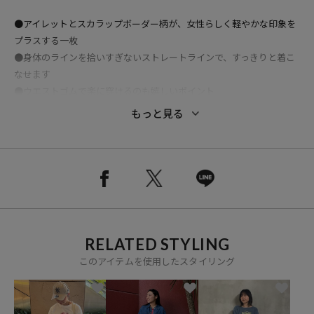
●アイレットとスカラップボーダー柄が、女性らしく軽やかな印象を
プラスする一枚
●身体のラインを拾いすぎないストレートラインで、すっきりと着こ
なせます
●ウエストゴムで楽に穿けるのも嬉しいポイント
●ペチコート付きなので、スカートとして1枚でも楽しめます
もっと見る
●ペチコートを外してパンツに重ねれば、トレンド感のあるレイヤー
ドスタイルに
●シアー感のある編み地が春夏のスタイリングに抜け感をプラスし、
アレンジも楽しめる1枚
RELATED STYLING
おすすめコーディネート
このアイテムを使用したスタイリング
タンクトップやコンパクトなTシャツを合わせると、スカートのシア
ーな編み柄が引き立つすっきりとした着こなしに。
デニムやイージーパンツと重ねれば、いつものボトムに鮮度をプラス