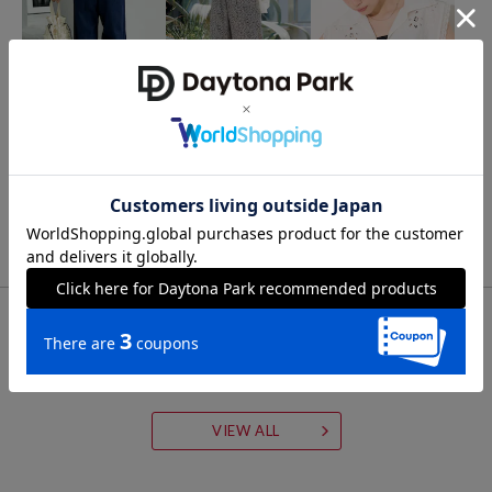
FREAK'S STORE
FREAK'S STORE
FREAK'S STORE
＜低身長サイズあり＞リ
リネンブレンド イージー
インド カットワークレー
ネンレーヨン イージーパ
パンツ＜セットアップ対
ス ベスト
ンツ/コットンイージーパ
応＞
4,796
4,495
5,308
20%OFF
25%OFF
41%OFF
円
円
円
ンツ
FOR YOU
あなたにおすすめのアイテム
VIEW ALL