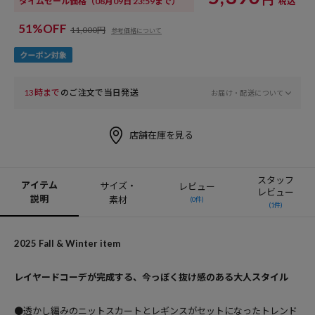
タイムセール価格
（08月09日 23:59まで）
税込
51%OFF
11,000円
参考価格について
13時まで
のご注文で当日発送
お届け・配送について
店舗在庫を見る
スタッフ
アイテム
サイズ・
レビュー
レビュー
説明
素材
(0件)
(1件)
2025 Fall & Winter item
レイヤードコーデが完成する、今っぽく抜け感のある大人スタイル
●透かし編みのニットスカートとレギンスがセットになったトレンド