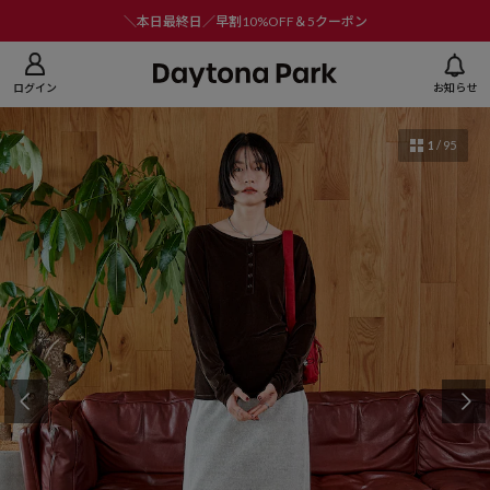
ニューを閉じる
＼本日最終日／早割10%OFF＆5クーポン
ログイン
お知らせ
1
/
95