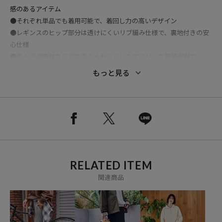
感のあるアイテム
●それぞれ単品でも着用可能で、着回し力の高いデザイン
●レギンスのヒップ部分は透けにくいリブ編み仕様で、裏地付きの安
心仕様
●モヘア混素材ならではのふんわりとしたエアリーな質感が魅力
●ロングシーズン着用でき、スタイリング次第で季節を問わず活躍
もっと見る
●1アイテムでボトムレイヤードスタイルが完成する、今季注目のセ
ットアイテム
おすすめコーディネート
RELATED ITEM
カジュアルなスウェットなど、オーバーシルエットのトップスに合わ
関連商品
せてゆるフェミニンなスタイルに。
スカートはデニムに重ねたり、レギンスはワンピースに合わせたりと
単品でも着回しが効きます。