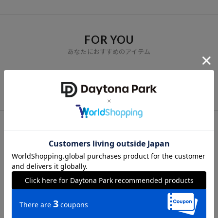
11,000
円（2025年11月14日時点）
※「参考価格」とは、Daytona Parkにおける対象商品の通常販売（先
行予約・先行割引は含まれません）開始時点の価格です。
FOR YOU
ブランド説明
あなたにおすすめのアイテム
【FREAK'S STORE／フリークスストア】
VIEW ALL
「アメリカの豊かさとワクワク・ドキドキを日本に伝えたい」という
想いからスタート。1986年の創業以来、洋服、雑貨、インテリアな
ど自分たちが本気でカッコ良いと思うものをセレクト。積極的に楽し
む生活体験者＝フリークとして、アメリカンライフスタイルの楽しみ
方を提案するセレクトショップです。
CHECK LIST
最近チェックした商品