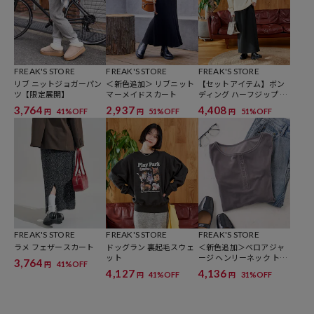
※こちらの商品は、弊社管理上のカラーを表記しております為、タグ
のカラー表記と異なる記載となっております。
【サイト表記：タグ表記】
FREAK'S STORE
FREAK'S STORE
FREAK'S STORE
・オフホワイト：OFF
リブ ニットジョガーパン
＜新色追加＞ リブニット
【セットアイテム】ボン
・グレー：GRY
ツ【限定展開】
マーメイドスカート
ディング ハーフジップ ス
カートセット
・ブラック：BLK
3,764
2,937
4,408
41%OFF
51%OFF
51%OFF
円
円
円
※掲載画像の商品の色味は、屋外や屋内の光の照射や角度により実物
と色味が異なる場合がございます。また表示のサイズ感と実物は若干
異なる場合もございますので、予めご了承ください。
※着用、お取り扱いの際は、商品についている品質表示とアテンショ
ンタグを必ずご確認下さい。
FREAK'S STORE
FREAK'S STORE
FREAK'S STORE
ラメ フェザースカート
ドッグラン 裏起毛スウェ
＜新色追加＞ベロアジャ
ット
ージ ヘンリーネック トッ
3,764
41%OFF
円
プス
※衛生上の理由により、本商品は返品の対象外です。
4,127
4,136
41%OFF
31%OFF
円
円
参考価格