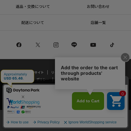
返品・交換について
お問い合わせ
配送について
店舗一覧
コーポレートサイト
リクルート
サステナブルマークについて
プライバシーポリシー
特定商取引法・古物営業法に基づく表記
当サイトでは利用体験の向上およびコンテンツの最適な提供、トラフィック
の分析を目的としてCookieを使用しています。
Copyright © DAYTONA INTERNATIONAL Co.,Ltd All Rights Reserved.
サイトの閲覧を継続された場合、Cookieの利用に同意したことものといたし
ます。
詳細については
プライバシーポリシー
をご確認ください。
承諾する
メニュー
スタイリング
探す
お気に入り
カート