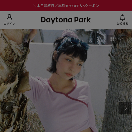
ニューを閉じる
＼本日最終日／早割10%OFF＆5クーポン
ログイン
お知らせ
1
/
27