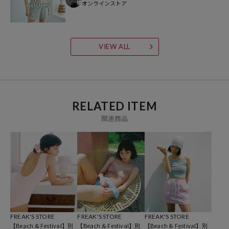
●同素材のファスナー付きシュシュと巾着バッグが付き、長袖トップ
オンラインストア
スとショーツの嬉しい4点セット
●シュシュには鍵などの小物を入れられるファスナー仕様もポイント
です
VIEW ALL
■サイズ展開
Sサイズ：アンダー65～70cm トップ：72～80cm カップA～C
Mサイズ：アンダー70～75cm トップ：79～87cm カップB～D
伸縮性のある素材を使用したワンピース水着のため、厳密なカップ設
RELATED ITEM
定はございませんが、上記を目安としております。
関連商品
※体型や着用感のお好みによりフィット感は異なります。ノンワイヤ
ー仕様のため、カップサイズは目安となります。
・ポーチサイズ
21cm×20cm×11.5cm
・シュシュサイズ
長さ18cm
FREAK'S STORE
FREAK'S STORE
FREAK'S STORE
同シリーズ水着ラインナップ
【Beach & Festival】別
【Beach & Festival】別
【Beach & Festival】別