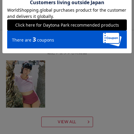
※「参考価格」とは、Daytona Parkにおける対象商品の通常販売（先
VIEW ALL
行予約・先行割引は含まれません）開始時点の価格です。
ブランド説明
【Ayakawasaki/アヤカワサキ】
CHECK LIST
Ayakawasakiは鎌倉を拠点とするブランドで女性を中心に幅広い世代
から愛されています。
最近チェックした商品
グラデーションカラーに手染めしたテキスタイルが特徴で、自然の風
景をイメージしたデザインが魅力です。
新しくアパレルAyakawasaki Closetも展開しており、新商品が登場し
ています。
【FREAK'S STORE/フリークスストア】
「アメリカの豊かさとワクワク・ドキドキを日本に伝えたい」という
想いからスタート。
1986年の創業以来、洋服を中心に、カルチャーやアートなど自分たち
VIEW ALL
が本当に良いと思うものをセレクト。積極的に楽しむ生活体験者＝フ
リークとして、豊かなライフスタイルの楽しみ方をリアルに提案する