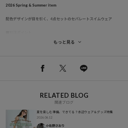
2026 Spring & Summer item
配色デザインが目を引く、4点セットのセパレートスイムウェア
■別注ポイント
今回のコラボテーマは「POOL RULES」
もっと見る
夏らしい遊び心のあるテーマに合わせ、Aya kawasakiコラボ限定のオ
リジナルネームを作成しました。
Aya kawasakiらしい、キャッチーなデザインに仕上げています。
●ブランドらしい配色デザインがポイントのセットアップ水着
●伸縮性のあるポリエステル素材を使用し、フィット感のある着心地
に
RELATED BLOG
●前後2WAYで着用できるトップスで、気分に合わせて違った着こな
しを楽しめます
関連ブログ
●カシュクールデザインが女性らしい抜け感を演出
夏を楽しむ準備、できてる？水辺ウェア＆グッズ特集
●ハイウエストパンツは折り返してアレンジもでき、バランスを変え
2026.06.12
て着用可能です
小佐野さおり