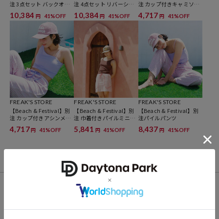
注 3点セット バックオー
注 4点セット リバーシブ
注 カップ付きキャミソー
1113248903385/別注 バックオープンウエストギャザーワンピース
プンウエストギャザーワ
ルレースアップセパレー
ル<水陸両用>
10,384
10,384
4,717
1119248900047/別注 2WAY カシュクール配色セットアップ
41%OFF
41%OFF
41%OFF
円
円
円
ンピース ＜巾着バッグ＆
ト<巾着バッグ・シュシュ
シュシュ付き＞
付き＞
1119248900048/別注リバーシブルレースアップセパレート
※掲載画像の商品の色味は、屋外や屋内の光の照射や角度により実物
と色味が異なる場合がざいます。また表示のサイズ感と実物は若干異
FREAK'S STORE
FREAK'S STORE
FREAK'S STORE
なる場合もございますので、予めご了承ください。
【Beach & Festival】別
【Beach & Festival】別
【Beach & Festival】別
注 カップ付きアシンメト
注 巾着付きパイルミニス
注パイルパンツ
リーキャミソール<水陸両
カート
※着用、お取り扱いの際は、商品についている品質表示とアテンショ
4,717
5,841
8,437
41%OFF
41%OFF
41%OFF
円
円
円
用>
ンタグを必ずご確認下さい。
※衛生上の理由により、本商品は返品の対象外です。
FOR YOU
参考価格
あなたにおすすめのアイテム
17,600
円（2026年6月3日時点）