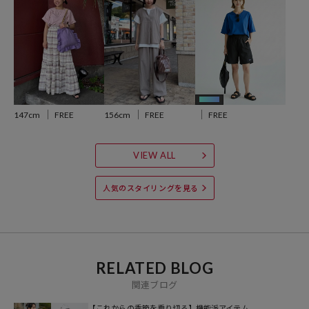
AIRDRY HIGHCOOL キーネックTシャツ：1121248901595
AIRDRY HIGHCOOL フレンチスリーブTシャツ：1121248901593
AIモデル
147cm
FREE
156cm
FREE
FREE
おすすめコーディネート
パンツスタイルでもスカートを合わせても、様々なテイストでスタイ
リング出来ます。
VIEW ALL
さらにサロペットやキャミソールのインナーにも活躍。
暑い季節も快適に過ごせる汎用性の高い一枚です。
人気のスタイリングを見る
※こちらの商品は、弊社管理上のカラーを表記しております為、タグ
のカラー表記と異なる記載となっております。
RELATED BLOG
【サイト表記：タグ表記】
関連ブログ
オフホワイト：OFF
ブラック：BLK
【これからの季節を乗り切る】機能派アイテム。