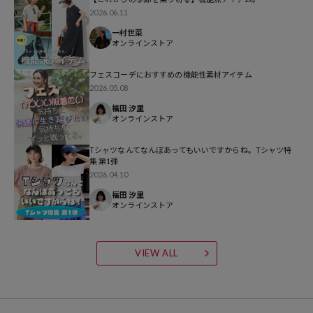
ブラウン系その他：GREIGE
2026.06.11
ピンク：PINK
一村世菜
ブルー：BLUE
オンラインストア
フェスコーデにおすすめの機能性素材アイテム
※掲載画像の商品の色味は、屋外や屋内の光の照射や角度により実物
2026.05.08
と色味が異なる場合がございます。また表示のサイズ感と実物は若干
福田 汐里
異なる場合もございますので、予めご了承ください。
オンラインストア
※着用、お取り扱いの際は、商品についている品質表示とアテンショ
Tシャツなんてなんぼあってもいいですからね。Tシャツ特
ンタグを必ずご確認下さい。
集 第1弾
2026.04.10
福田 汐里
オンラインストア
参考価格
VIEW ALL
3,993
円（2026年4月7日時点）
※「参考価格」とは、Daytona Parkにおける対象商品の通常販売（先
行予約・先行割引は含まれません）開始時点の価格です。