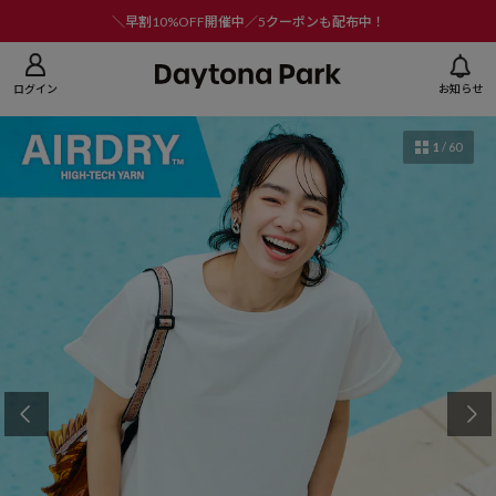
ニューを閉じる
＼早割10%OFF開催中／5クーポンも配布中！
ログイン
お知らせ
1
/
60