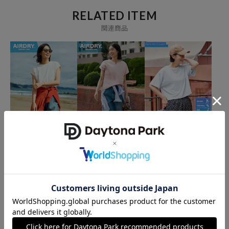
ブランド説明
RELATED ITEM
【FREAK'S STORE／フリークスストア】
関連商品
「アメリカの豊かさとワクワク・ドキドキを日本に伝えたい」という
想いからスタート。1986年の創業以来、洋服、雑貨、インテリアな
ど自分たちが本気でカッコ良いと思うものをセレクト。積極的に楽し
む生活体験者＝フリークとして、アメリカンライフスタイルの楽しみ
方を提案するセレクトショップです。
FREAK'S STORE
FREAK'S STORE
FREAK'S STORE
<接触冷感/UV> AIRDRY HI
<接触冷感/UV> AIRDRY HI
＜汗ジミ防止＞ 天竺コン
GHCOOL フレンチスリー
GHCOOL キーネックTシ
パクトクロップドTシャ
ブTシャツ
ャツ
ツ/遮熱/UVカット
2,195
2,195
1,955
45%OFF
45%OFF
51%OFF
円
円
円