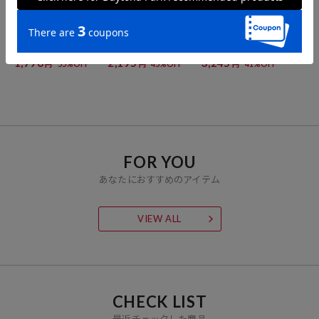
FREAK'S STORE
FREAK'S STORE
FREAK'S STORE
＜汗ジミ防止＞天竺コン
＜汗ジミ防止＞天竺ノー
異素材ドッキング タンク
パクトTシャツ/遮熱/UVカ
スリーブTシャツ/遮熱/UV
トップ
ット
カット
1,796
2,195
3,245
55%OFF
45%OFF
41%OFF
円
円
円
FOR YOU
あなたにおすすめのアイテム
VIEW ALL
CHECK LIST
最近チェックした商品