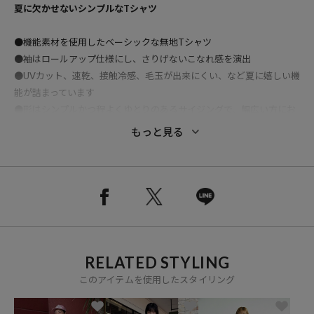
夏に欠かせないシンプルなTシャツ
●機能素材を使用したベーシックな無地Tシャツ
●袖はロールアップ仕様にし、さりげないこなれ感を演出
●UVカット、速乾、接触冷感、毛玉が出来にくい、など夏に嬉しい機
能が詰まっています
●形はシンプルかつ程よくゆとりのあるサイジングで、幅広い方にお
勧め
もっと見る
●さらっと肌触りが良く、暑い季節でも快適◎
●ベーシックなカラーとアクセントになるカラーを揃えたカラー展開
■紫外線遮蔽率97.1%
■UPF50
※UPFの目安：紫外線が弱い日はUPF15以上、やや強い日はUPF25以
上、強い日にはUPF30以上の衣類を選ぶと良いとされています。
RELATED STYLING
旧 1121248901424 と同型です。
このアイテムを使用したスタイリング
【AIRDRY HIGHCOOL シリーズはこちら】