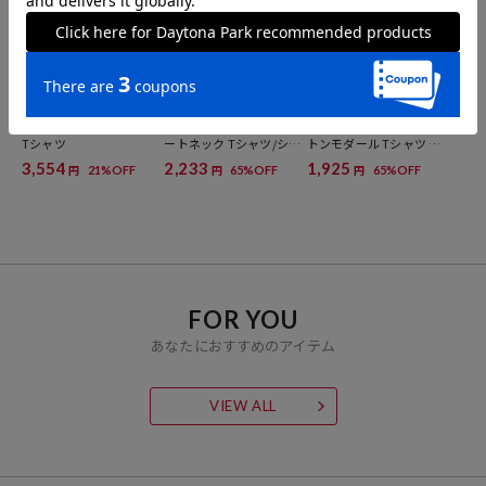
FRUIT OF THE LOOM
FREAK'S STORE
FREAK'S STORE
別注 配色メロー リブ半袖
シアーコットン ルーズボ
【セットアイテム】コッ
Tシャツ
ートネック Tシャツ/シア
トンモダール Tシャツ タ
ーTシャツ
ンクトップセット
3,554
2,233
1,925
21%OFF
65%OFF
65%OFF
円
円
円
FOR YOU
あなたにおすすめのアイテム
VIEW ALL