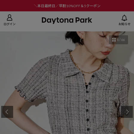
ニューを閉じる
＼本日最終日／早割10%OFF＆5クーポン
ログイン
お知らせ
1
/
66