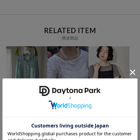
RELATED ITEM
関連商品
FREAK'S STORE
FREAK'S STORE
FREAK'S STORE
チェック ポコポコ 長袖ブ
ストレッチレース Tシャ
【セットアイテム】レー
ラウス
ツ
スキャミソール レイヤー
ド Tシャツ
2,475
2,754
3,234
55%OFF
31%OFF
51%OFF
円
円
円