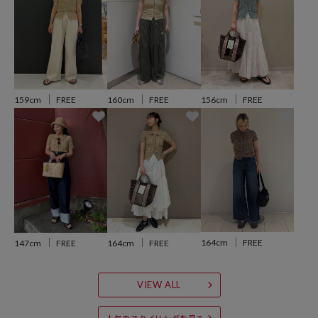
のカラー表記と異なる記載となっております。
【サイト表記：タグ表記】
グレー：GRY
ベージュ：BEG
レモンイエロー：YELLOW
ブルー：BLUE
156cm
FREE
159cm
FREE
160cm
FREE
※掲載画像の商品のお色味につきましては、屋外や屋内の光の照射や
角度により実物と色味が異なる場合がございます。
※着用、お取り扱いの際は、商品についている品質表示とアテンショ
ンタグを必ずご確認下さい
164cm
FREE
147cm
FREE
164cm
FREE
参考価格
VIEW ALL
4,994
円（2026年4月8日時点）
※「参考価格」とは、Daytona Parkにおける対象商品の通常販売（先