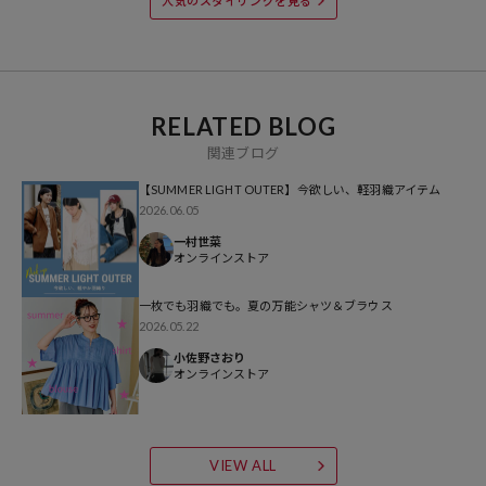
人気のスタイリングを見る
行予約・先行割引は含まれません）開始時点の価格です。
ブランド説明
【FREAK'S STORE/フリークスストア】
「アメリカの豊かさとワクワク・ドキドキを日本に伝えたい」という
RELATED BLOG
想いからスタート。
関連ブログ
1986年の創業以来、洋服を中心に、カルチャーやアートなど自分たち
【SUMMER LIGHT OUTER】今欲しい、軽羽織アイテム
が本当に良いと思うものをセレクト。積極的に楽しむ生活体験者＝フ
2026.06.05
リークとして、豊かなライフスタイルの楽しみ方をリアルに提案する
一村世菜
セレクトショップ。
オンラインストア
一枚でも羽織でも。夏の万能シャツ＆ブラウス
2026.05.22
小佐野さおり
オンラインストア
VIEW ALL