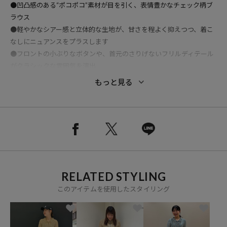
●凹凸感のある“ポコポコ”素材が目を引く、表情豊かなチェック柄ブ
ラウス
●軽やかなシアー感と立体的な生地が、甘さを程よく抑えつつ、着こ
なしにニュアンスをプラスします
●フロントの小ぶりなボタンや、首元のさりげないフリルディテール
がクラシックな雰囲気を演出
●一枚で主役になるのはもちろん、ジャケットやニットのインナーと
もっと見る
しても映える、シーズンレスに活躍するアイテムです
おすすめコーディネート
デニム合わせでカジュアルにしたり、スラックスを合わせてモードな
雰囲気にしても素敵です。
RELATED STYLING
コンパクトなシルエットなので、ボトムはボリュームのあるものがお
このアイテムを使用したスタイリング
すすめです。
※こちらの商品は、弊社管理上のカラーを表記しております為、タグ