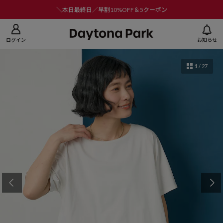
ニューを閉じる
＼本日最終日／早割10%OFF＆5クーポン
ログイン
お知らせ
1
/
27