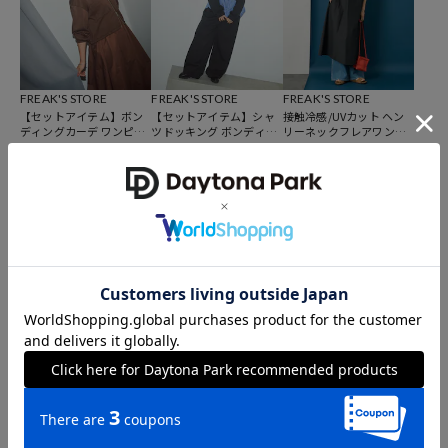
【FREAK'S STORE／フリークスストア】
「アメリカの豊かさとワクワク・ドキドキを日本に伝えたい」という
想いからスタート。
1986年の創業以来、洋服を中心に、カルチャーやアートなど自分たち
が本当に良いと思うものをセレクト。積極的に楽しむ生活体験者＝フ
FREAK'S STORE
FREAK'S STORE
FREAK'S STORE
【セットアイテム】ボン
【セットアイテム】シャ
接触冷感/UVカット ヘン
リークとして、豊かなライフスタイルの楽しみ方をリアルに提案する
ディングカーデ ワンピー
ツドッキング ボンディン
リーネックフレアワンピ
スセット
グスウェット セットアッ
ース
セレクトショップ。
7,647
5,947
5,308
55%OFF
65%OFF
41%OFF
円
円
円
プ
FREAK'S STORE
FREAK'S STORE
FREAK'S STORE
配色ハーフジップワンピ
メッセージロゴ 半袖Tシ
リボンギャザー半袖Tシャ
ース
ャツ
ツ
4,408
2,233
2,488
51%OFF
65%OFF
61%OFF
円
円
円