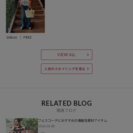
デイリーシーンからちょっとしたお出かけまで、オンオフ問わず幅広
いシーンで活躍します
●シンプルながらも凝ったデザインで、アクセサリー要らずでも顔周
りが華やかに見え、大人世代に嬉しい「品の良さ」を演出します
168cm
FREE
おすすめコーディネート
VIEW ALL
シンプルながら、デザイン性のあるトップスはどんなアイテムの主役
や脇役にもぴったり。
人気のスタイリングを見る
スラックス合わせできれめいに、デニムでカジュアルに幅広いスタイ
ルにマッチします。
RELATED BLOG
※こちらの商品は、弊社管理上のカラーを表記しております為、タグ
関連ブログ
のカラー表記と異なる記載となっております。
【サイト表記：タグ表記】
フェスコーデにおすすめの機能性素材アイテム
オフホワイト：OFF
2026.05.08
ブラウン：BRN