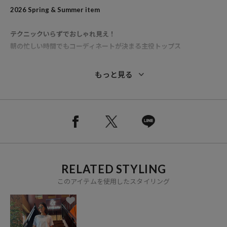
2026 Spring & Summer item
テクニックいらずでおしゃれ見え！
朝の忙しい時間でもコーディネートが決まる主役トップス
●藤本美貴さんが主婦代表のリアルな目線で、色選びから「1枚で決
もっと見る
まる」絶妙なバランスまでこだわりを反映させたスペシャルセレクト
アイテム
●今季のトレンドであるレイヤードスタイルを1枚で再現し、コーデ
ィネートに迷う時間を解消する時短とタイパを両立した頼れるTシャ
ツブラウス
●着膨れしにくい計算されたシルエットで、重ね着特有のモタつきを
感じさせず、誰でも簡単にこなれ感のあるスタイルが完成します
RELATED STYLING
●ブラウスのきちんと感とTシャツの気軽さを兼ね備えたデザイン
で、1枚でコーデが完結するため忙しい朝の強い味方になる1着です
このアイテムを使用したスタイリング
●腰回りをさりげなくカバーする丈感に仕上げ、細身のパンツからワ
イドボトムまで合わせるだけで旬なバランスに整えてくれます
●吸水速乾と接触冷感機能が付いた、さらりとした肌触りで、日常の