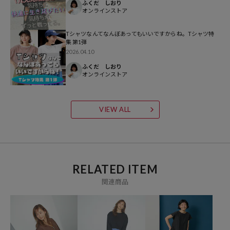
ふくだ しおり
ブルー：BLUE
オンラインストア
Tシャツなんてなんぼあってもいいですからね。Tシャツ特
※掲載画像の商品の色味は、屋外や屋内の光の照射や角度により実物
集 第1弾
と色味が異なる場合がございます。また表示のサイズ感と実物は若干
2026.04.10
異なる場合もございますので、予めご了承ください。
ふくだ しおり
オンラインストア
※着用、お取り扱いの際は、商品についている品質表示とアテンショ
ンタグを必ずご確認下さい。
VIEW ALL
参考価格
RELATED ITEM
6,380
円（2026年4月7日時点）
※「参考価格」とは、Daytona Parkにおける対象商品の通常販売（先
関連商品
行予約・先行割引は含まれません）開始時点の価格です。
ブランド説明