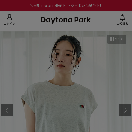
ニューを閉じる
＼早割10%OFF開催中／5クーポンも配布中！
ログイン
お知らせ
1
/
50