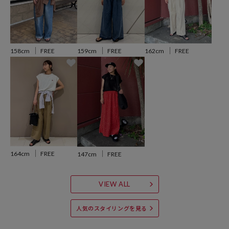
●その日のスタイリングやボトムに合わせてシルエットの変化を楽し
めるのも魅力の一枚です
158cm
FREE
159cm
FREE
162cm
FREE
おすすめコーディネート
裾を絞ってコンパクトに着ればワイドパンツやボリューム感あるボト
ムとも好相性。
そのままラフに着ればイージーパンツやナロースカート合わせで大人
カジュアルなスタイリングが完成します。
※こちらの商品は、弊社管理上のカラーを表記しております為、タグ
のカラー表記と異なる記載となっております。
164cm
FREE
147cm
FREE
【サイト表記：タグ表記】
ライトグレー：アッシュ
VIEW ALL
※掲載画像の商品の色味は、屋外や屋内の光の照射や角度により実物
人気のスタイリングを見る
と色味が異なる場合がございます。また表示のサイズ感と実物は若干
異なる場合もございますので、予めご了承ください。