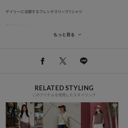
デイリーに活躍するフレンチスリーブTシャツ
■別注ポイント
形を一からオリジナルでデザイン。
もっと見る
ワンポイント刺繍がアクセントになる特別なラインナップです。
●胸元のフルーツオブザルームのワンポイント刺繍がさりげないアク
セントになった、シンプルながら着映えするノースリーブトップス
●フレンチスリーブの絶妙な袖丈で、肩まわりや二の腕を自然にカバ
ーしつつ真夏にも快適に過ごせます
●裾にはドローコードを施し、きゅっと絞ることで丸みのあるシルエ
RELATED STYLING
ットにアレンジ可能で、
さりげなく体型カバーもできるのが嬉しいポイント
このアイテムを使用したスタイリング
●タックインせずとも、バランスよく着られるシルエットに仕上げて
います
●ゆったりとした身幅で身体のラインを拾いにくく、リラックス感の
ある着心地を実現