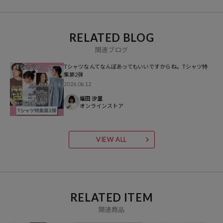
※着用、お取り扱いの際は、商品についている品質表示とアテンショ
ンタグを必ずご確認下さい。
RELATED BLOG
関連ブログ
Tシャツなんてなんぼあってもいいですからね。Tシャツ特
集第2弾
参考価格
2026.06.12
福田 汐里
5,995
円（2026年6月9日時点）
オンラインストア
※「参考価格」とは、Daytona Parkにおける対象商品の通常販売（先
行予約・先行割引は含まれません）開始時点の価格です。
VIEW ALL
ブランド説明
【FRUIT OF THE LOOM / フルーツオブザルーム】
160年以上の歴史を持つ世界有数のベーシックアパレル/アンダーウェ
アメーカーで現在アメリカ・ケンタッキー州に本拠地を置き、 米国の
RELATED ITEM
アンダーウェア、プリント用Ｔシャツ市場ではTOPブランドとしての
関連商品
地位を確立しています。古くからアメリカ人のライフスタイルに溶け