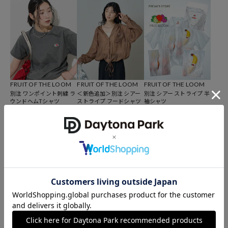
込み、この果実のロゴを知らないアメリカ人はいないと言われてお
り、国内でもプリントＴシャツのボディやアンダーウェアのブランド
として広く知れ渡っています。またＴシャツやアンダーウェア以外に
もアメリカを感じる商品を幅広く展開し続けています。
FRUIT OF THE LOOM
FRUIT OF THE LOOM
FRUIT OF THE LOOM
別注 ワンポイント刺繍 ラ
＜新色追加＞別注 シアー
別注 シアー ストライプ 半
ウンドヘムTシャツ
ストライプ フードシャツ
袖シャツ
2,997
6,996
6,296
50%OFF
10%OFF
円
円
円
FRUIT OF THE LOOM
FRUIT OF THE LOOM
FRUIT OF THE LOOM
別注 ワッフル ヘンリーネ
別注 配色 メロー リブタン
別注 配色メロー リブ半袖
ック フレンチスリーブT
クトップ
Tシャツ
シャツ