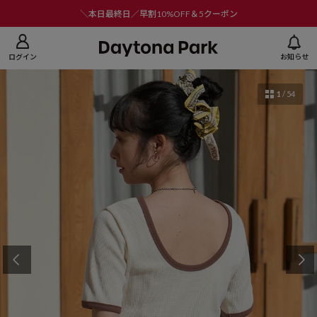
ニューを閉じる
＼本日最終日／早割10%OFF＆5クーポン
ログイン
お知らせ
1
/
54