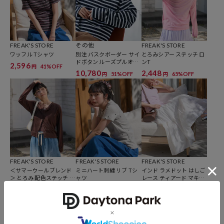
ンタグを必ずご確認下さい。
FREAK'S STORE
その他
FREAK'S STORE
ワッフル Tシャツ
別注 バスクボーダー サイ
とろみシアー ステッチ ロ
参考価格
ドボタン ルーズプルオー
ンT
2,596
41%OFF
円
バー/ロンT
10,780
2,448
51%OFF
65%OFF
円
円
4,499
円（2026年3月4日時点）
※「参考価格」とは、Daytona Parkにおける対象商品の通常販売（先
行予約・先行割引は含まれません）開始時点の価格です。
ブランド説明
【FREAK'S STORE/フリークスストア】
「アメリカの豊かさとワクワク・ドキドキを日本に伝えたい」という
FREAK'S STORE
FREAK'S STORE
FREAK'S STORE
想いからスタート。
＜サマーウールブレンド
ミニハート刺繍 リブ Tシ
インド ラメドット はしご
1986年の創業以来、洋服を中心に、カルチャーやアートなど自分たち
＞ とろみ 配色ステッチ カ
ャツ
レース ティアード マキシ
ーディガン
スカート
が本当に良いと思うものをセレクト。積極的に楽しむ生活体験者＝フ
3,148
3,476
4,253
55%OFF
21%OFF
35%OFF
円
円
円
リークとして、豊かなライフスタイルの楽しみ方をリアルに提案する
セレクトショップ。