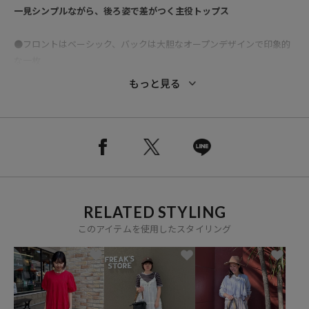
一見シンプルながら、後ろ姿で差がつく主役トップス
●フロントはベーシック、バックは大胆なオープンデザインで印象的
な一枚
●コンパクトサイズながら、細見えする適度な余白があるサイジング
もっと見る
●インナー選びに困らないバックシルエットもポイント
●シンプルながら袖と襟がバイカラーデザインでアクセントに
●柔らかく肌馴染みの良いワッフル素材で、着心地も快適
●使いやすベーシックカラーとボーダーを加えた幅広い4色展開
●トレンド感のある肌見せスタイルを、デイリーに取り入れやすくア
ップデート
RELATED STYLING
このアイテムを使用したスタイリング
おすすめのコーディネート
コンパクトなシルエットなのでボリュームのあるボトムスがバランス
◎