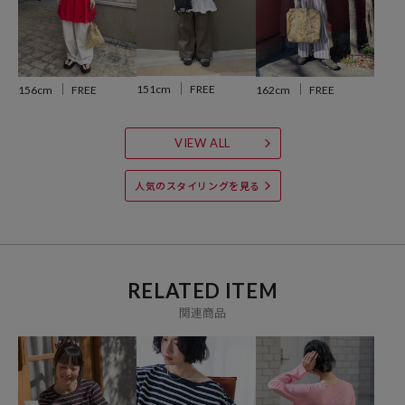
ライトジャケットやサロペットやキャミワンピースのインナーにもぴ
ったりです。
着回しが利く、汎用性の高さで春先から秋口まで長く着用できる優秀
なトップスです。
151cm
FREE
156cm
FREE
162cm
FREE
※こちらの商品は、弊社管理上のカラーを表記しております為、タグ
のカラー表記と異なる記載となっております。
VIEW ALL
【サイト表記：タグ表記】
人気のスタイリングを見る
・オフホワイト：OFF
・ナチュラル：BLUBOD
・チャコールグレー：CHARCOAL
・チャコールボーダー：CHARCOALBOD
RELATED ITEM
関連商品
※掲載画像の商品の色味は、屋外や屋内の光の照射や角度により実物
と色味が異なる場合がございます。また表示のサイズ感と実物は若干
異なる場合もございますので、予めご了承ください。
※着用、お取り扱いの際は、商品についている品質表示とアテンショ