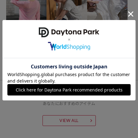
ブランド説明
【FREAK'S STORE/フリークスストア】
「アメリカの豊かさとワクワク・ドキドキを日本に伝えたい」という
想いからスタート。
FREAK'S STORE
FREAK'S STORE
FREAK'S STORE
とろみシアー ステッチ ロ
ミニハート刺繍 リブ Tシ
インド ラメドット はしご
1986年の創業以来、洋服を中心に、カルチャーやアートなど自分たち
ンT
ャツ
レース ティアード マキシ
が本当に良いと思うものをセレクト。積極的に楽しむ生活体験者＝フ
スカート
2,448
3,476
4,253
65%OFF
21%OFF
35%OFF
円
円
円
リークとして、豊かなライフスタイルの楽しみ方をリアルに提案する
セレクトショップ。
FOR YOU
あなたにおすすめのアイテム
VIEW ALL