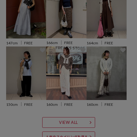
ワイドボトムやジャケットのインとしてもバランスよく着まわせる万
能カットソー。
シンプルなトップスに肩掛けや腰巻スタイルするのもおすすめ。
着回しが利く、汎用性の高さでシーズンレスで着用できる優秀なトッ
プスです。
166cm
FREE
147cm
FREE
164cm
FREE
※天然のウールをブレンドした素材の特性上、お肌が敏感な方は稀に
わずかな刺激を感じる場合がございます。気になる場合は、インナー
を重ねていただくことで、より快適にご着用いただけます。
※こちらの商品は、弊社管理上のカラーを表記しております為、タグ
150cm
FREE
160cm
FREE
160cm
FREE
のカラー表記と異なる記載となっております。
VIEW ALL
【サイト表記：タグ表記】
・オフホワイト：OFF
人気のスタイリングを見る