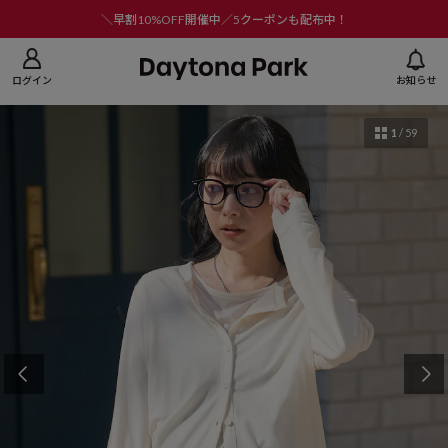
ニューを閉じる
＼早割10%OFF開催中／5クーポンも配布中！
ログイン
お知らせ
1
/
59