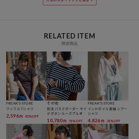
・チャコールグレー：CHARCOAL
・ベージュ：BRN
・ピンク：PINK
※掲載画像の商品の色味は、屋外や屋内の光の照射や角度により実物
RELATED ITEM
と色味が異なる場合がございます。また表示のサイズ感と実物は若干
関連商品
異なる場合もございますので、予めご了承ください。
※着用、お取り扱いの際は、商品についている品質表示とアテンショ
ンタグを必ずご確認下さい。
FREAK'S STORE
その他
FREAK'S STORE
ワッフル Tシャツ
別注 バスクボーダー サイ
インドボイル 長袖 シアー
参考価格
ドボタン ルーズプルオー
シャツ
2,596
41%OFF
円
バー/ロンT
10,780
4,826
6,996
円（2026年2月27日時点）
51%OFF
31%OFF
円
円
※「参考価格」とは、Daytona Parkにおける対象商品の通常販売（先
行予約・先行割引は含まれません）開始時点の価格です。