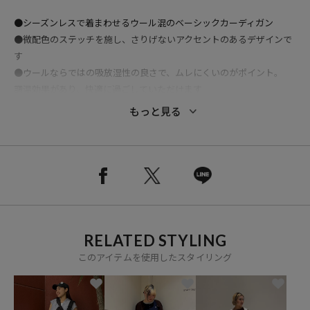
●シーズンレスで着まわせるウール混のベーシックカーディガン
●微配色のステッチを施し、さりげないアクセントのあるデザインで
す
●ウールならではの吸放湿性の良さで、ムレにくいのがポイント。
調温効果があり、快適に過ごしていただけます
●とろんと落ち感のある素材で、カジュアルすぎないのも嬉しい
もっと見る
●ウールブレンドならではの、奥行きのある絶妙なシアー感が魅力
●トップスとして1枚でも、羽織りとしても活躍するコンパクトなシ
ルエット
●同シリーズのトップスと(サマーウールブレンド とろみ ステッチ ロ
ンT/1120248902724)とワントーンでのレイヤードをしても今年らし
いスタイリングになります
RELATED STYLING
このアイテムを使用したスタイリング
おすすめのコーディネート