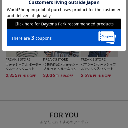
ネックニット
ックニット
ォッシャブル ヘンリーネ
ックニット
2,754
2,754
2,355
31%OFF
31%OFF
41%OFF
円
円
円
FREAK'S STORE
FREAK'S STORE
FREAK'S STORE
ウォッシャブル ボーダー
＜新色追加＞ウォッシャ
＜マシーンウォッシャブ
クルーネックニット
ブル ラメ クルーネックニ
ル＞シルク入り タートル
ット
ネックリブニット
2,355
3,036
2,596
41%OFF
31%OFF
41%OFF
円
円
円
FOR YOU
あなたにおすすめのアイテム