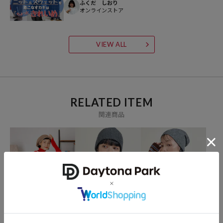
ふくだ しおり
オンラインストア
VIEW ALL
RELATED ITEM
関連商品
FREAK'S STORE
FREAK'S STORE
FREAK'S STORE
ウォッシャブル タートル
ウォッシャブル ラメ Vネ
＜新色・サイズ追加＞ウ