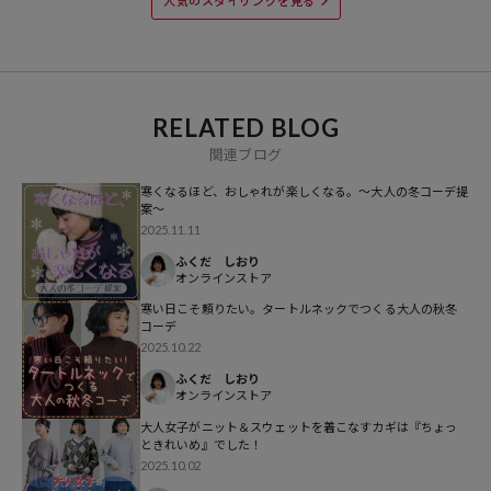
人気のスタイリングを見る
参考価格
RELATED BLOG
4,400
円（2025年10月8日時点）
関連ブログ
※「参考価格」とは、Daytona Parkにおける対象商品の通常販売（先
行予約・先行割引は含まれません）開始時点の価格です。
寒くなるほど、おしゃれが楽しくなる。～大人の冬コーデ提
案～
2025.11.11
ブランド説明
ふくだ しおり
【FREAK'S STORE/フリークスストア】
オンラインストア
「アメリカの豊かさとワクワク・ドキドキを日本に伝えたい」という
寒い日こそ頼りたい。タートルネックでつくる大人の秋冬
想いからスタート。1986年の創業以来、洋服、雑貨、インテリアな
コーデ
2025.10.22
ど自分たちが本気でカッコ良いと思うものをセレクト。積極的に楽し
む生活体験者＝フリークとして、アメリカンライフスタイルの楽しみ
ふくだ しおり
オンラインストア
方を提案するセレクトショップです。
大人女子がニット＆スウェットを着こなすカギは『ちょっ
ときれいめ』でした！
2025.10.02