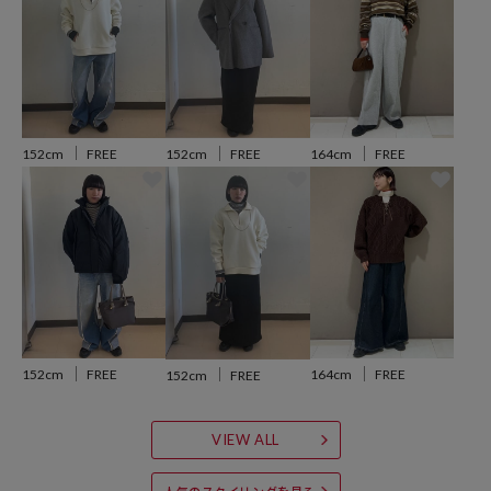
寒くなったらジャケットやアウターから差し色をのぞかせたり、スウ
ェットのインナーにしてレイヤードを楽しむのもおすすめです。
※こちらの商品は、弊社管理上のカラーを表記しております為、タグ
のカラー表記と異なる記載となっております。
152cm
FREE
152cm
FREE
164cm
FREE
【サイト表記：タグ表記】
・オフホワイト：OFF
・チャコールグレー：杢BLK
・ブルー：BLUE
・ボーダー/ストライプ：BORDER
※掲載画像の商品の色味は、屋外や屋内の光の照射や角度により実物
と色味が異なる場合がございます。また表示のサイズ感と実物は若干
152cm
FREE
164cm
FREE
152cm
FREE
異なる場合もございますので、予めご了承ください。
VIEW ALL
※着用、お取り扱いの際は、商品についている品質表示とアテンショ
ンタグを必ずご確認下さい。