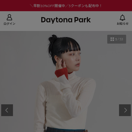
ニューを閉じる
＼早割10%OFF開催中／5クーポンも配布中！
ログイン
お知らせ
1
/
53