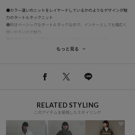
●カラー違いのニットをレイヤードしているかのようなデザインが魅
力のタートルネックニット
●形はベーシックなタートルネックなので、インナーとしても幅広く
使いやすいのが魅力
●伸縮性のあるリブ編みで、フィット感のあるサイジング
●薄手ニットなので軽やかな印象を演出します
もっと見る
●薄手で肌触りが良く、ロングシーズン着用いただけます
●ウール入りでも、ご自宅で洗濯できるイージーケアが嬉しいポイン
ト◎
RELATED STYLING
おすすめコーディネート
このアイテムを使用したスタイリング
コンパクトなサイズ感なので、太めのデニムやスラックス、フレアス
カートなど下半身にボリュームを出すのがおすすめ。
ビスチェやベストにインナーにも活躍する一着です。