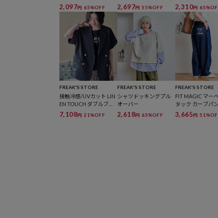
2,097
2,697
2,310
65%OFF
55%OFF
65%OF
円
円
円
FREAK'S STORE
FREAK'S STORE
FREAK'S STORE
接触冷感/UVカット LIN
シャツドッキングプル
FIT MAGIC マ
EN TOUCH ダブルブレ
オーバー
タック カーブパン
スト半袖ジャケット
ックカーブデニ
7,108
2,618
3,665
21%OFF
65%OFF
51%OF
円
円
円