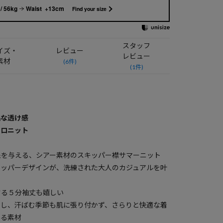
/ 56kg
Waist +13cm
Find your size
スタッフ
イズ・
レビュー
レビュー
素材
(6件)
(1件)
品な透け感
ポロニット
象を与える、シアー素材のスキッパー襟サマーニット
キッパーデザインが、洗練された大人のカジュアルを叶
する５分袖丈も嬉しい
用し、汗ばむ季節も肌に張り付かず、さらりと快適な着
ある素材