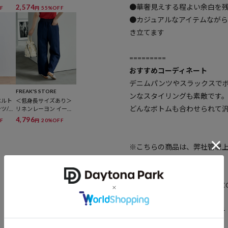
ット
●華奢見えする程よい余白を
2,574
F
55%OFF
円
●カジュアルなアイテムなが
き立てます
=========
おすすめコーディネート
デニムパンツやスラックスで
FREAK'S STORE
ンなスタイリングも素敵です
ーベルト
＜低身長サイズあり＞
どんなボトムも合わせられて
ツ/タ
リネンレーヨン イージ
ム
ーパンツ/コットンイー
4,796
F
20%OFF
円
ジーパンツ
※こちらの商品は、弊社管理
異なる記載となっております。
【サイト表記：タグ表記】
・チャコールグレー：CHARCO
・ピンク：PINKマルチ
・ブルーグリーン：PISマルチ
・サックスブルー：SAX