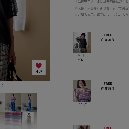
※出荷完了メールは19時前後に送付
※天候・災害等により翌日までの発送
※ご購入商品の返品については
こちら
FREE
在庫あり
チャコール
グレー
419
FREE
イズ
在庫あり
ピンク
FREE