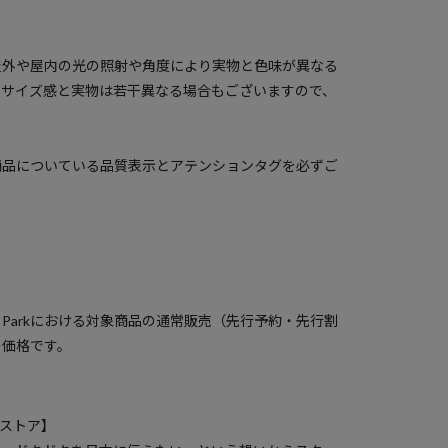
屋外や屋内の光の照射や角度により実物と色味が異なる
のサイズ感と実物は若干異なる場合もございますので、
商品についている品質表示とアテンションタグを必ずご
）
a Parkにおける対象商品の通常販売（先行予約・先行割
の価格です。
クスストア】