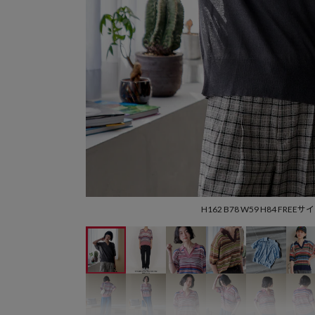
H162 B78 W59 H84 FREEサ