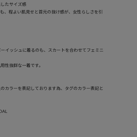
残したサイズ感
らも、程よい肌見せと首元の抜け感が、女性らしさを引
ボーイッシュに着るのも、スカートを合わせてフェミニ
。
汎用性抜群な一着です。
上のカラーを表記しております為、タグのカラー表記と
AL