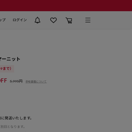
ップ
ログイン
サマーニット
:59まで）
FF
5,995円
参考価格について
日に発送いたします。
は別日となります。