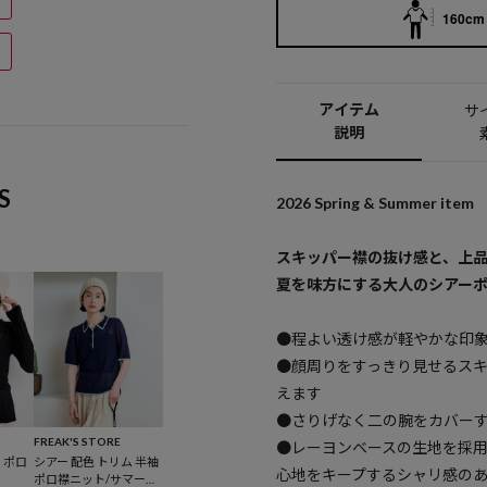
160cm 
アイテム
サ
説明
S
2026 Spring & Summer item
スキッパー襟の抜け感と、上
夏を味方にする大人のシアー
●程よい透け感が軽やかな印
●顔周りをすっきり見せるス
えます
●さりげなく二の腕をカバー
FREAK'S STORE
●レーヨンベースの生地を採
 ポロ
シアー 配色 トリム 半袖
心地をキープするシャリ感の
ポロ襟ニット/サマーニ