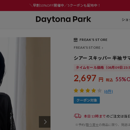
＼早割10%OFF開催中／5クーポンも配布中！
ショ
FREAK'S STORE
Play
FREAK'S STORE
Video
シアー スキッパー 半袖 
タイムセール価格
（08月09日 23
2,697
55%O
円
税込
(6件)
本日13時まで
のご注文は当
※予約/
取り寄せ
の商品に限り、発送