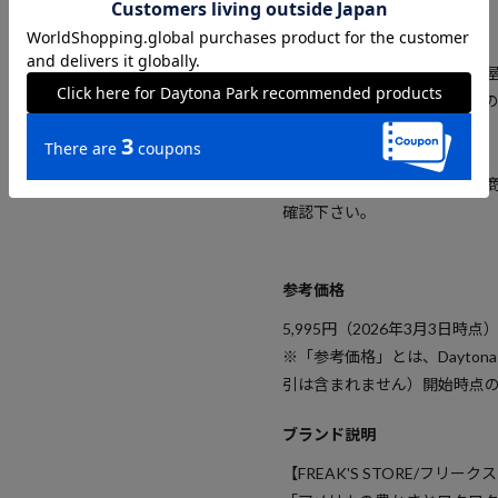
・ネイビー：ネイビーマルチ
※掲載画像の商品の色味は、
場合がございます。また表示
予めご了承ください。
※着用、お取り扱いの際は、
確認下さい。
参考価格
5,995
円（2026年3月3日時点
※「参考価格」とは、Dayton
引は含まれません）開始時点
ブランド説明
【FREAK'S STORE/フリー