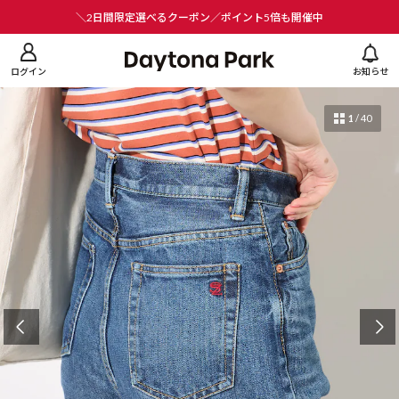
ニューを閉じる
＼2日間限定選べるクーポン／ポイント5倍も開催中
ログイン
お知らせ
1
/
40