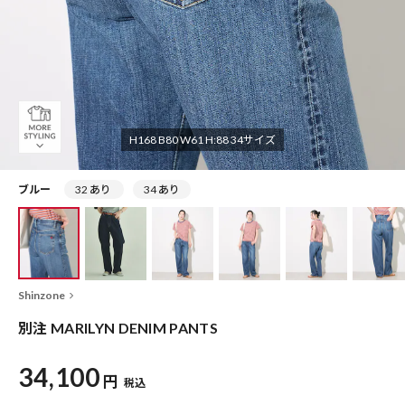
H168 B80 W61 H:88 34サイズ
ブルー
32 あり
34 あり
Shinzone
別注 MARILYN DENIM PANTS
34,100
円
税込