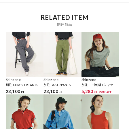
・ネイビー：DARK BLUE
※掲載画像の商品の色味は、屋外や屋内の光の照射や角度により実物
RELATED ITEM
と色味が異なる場合がざいます。また表示のサイズ感と実物は若干異
関連商品
なる場合もございますので、予めご了承ください。
※着用、お取り扱いの際は、商品についている品質表示とアテンショ
ンタグを必ずご確認下さい。
ブランド説明
Shinzone
Shinzone
Shinzone
【Shinzone / シンゾーン】
別注 CHRYSLER PANTS
別注 BAKER PANTS
別注 ロゴ刺繍Tシャツ
「デニムに似合う上質なカジュアル」をコンセプトにしたセレクトシ
23,100
23,100
5,280
20%OFF
円
円
円
ョップ。
アメリカ東海岸のアイビー＆プレッピーをベースに、上質でベーシッ
クなアイテムをモダンにブラッシュアップした、大人のための日常着
を、オリジナルアイテムとセレクトアイテムでお客様に提案します。