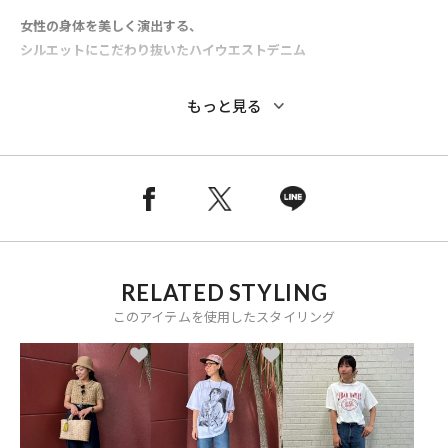
女性の身体を美しく演出する、
シルエットにこだわり抜いたハイウエストデニム
■別注ポイント
もっと見る
FREAK'S STORE限定ロゴを、Shinzoneの名品に刺繍した特別な別注ア
イテム。
アイビーやプレッピーをベースにした、ブランドらしいベーシックな
ラインナップです。
●FREAK'S STORE限定の『SZ』のロゴを落とし込んだ特別仕様のデニ
ムパンツ
RELATED STYLING
●Shinzone定番人気のマリリンデニムをベースに、厚手の生地で本格
的に仕上げた一枚です
このアイテムを使用したスタイリング
●バックのロゴ刺繍がさりげないアクセントをプラス
●どんなコーデにも馴染む、長く履ける一本です
●緯糸に「スーパーゼロ糸」を使用したデニム素材を採用、洗いをか
けることで空気を含んだようなやわらかな質感になり、ソフトな肌触
りと古着ライクな風合いを楽しめます