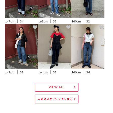
●乾きやすくデイリーに扱いやすい素材で、洗うほどに馴染み履きや
すくなる一本です
160cm
32
147cm
34
162cm
32
おすすめコーディネート
同シリーズTシャツと合わせることで、統一感のあるクリーンなカジュ
アルスタイルが完成します。
あえて上質なシアーシャツやジャケットでキレイなスタイリングにま
とめるのもおすすめ。
足元をロールアップしてヒールやきれいめなパンプスと合わせると
「上品なカジュアル」が出来上がります。
147cm
32
164cm
32
160cm
34
※こちらの商品は、弊社管理上のカラーを表記しております為、タグ
VIEW ALL
のカラー表記と異なる記載となっております。
人気のスタイリングを見る
【サイト表記：タグ表記】
・ブルー：BLUE