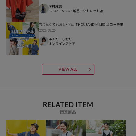
河村成美
※こちらの商品は、弊社管理上のカラーを表記しております為、タグ
FREAK'S STORE 越谷アウトレット店
のカラー表記と異なる記載となっております。
考えなくてもおしゃれ。THOUSAND MILE別注コーデ集
2026.03.25
【サイト表記：タグ表記】
ふくだ しおり
ブラック：BLK
オンラインストア
ベージュ：BEIGE
※掲載画像の商品の色味は、屋外や屋内の光の照射や角度により実物
と色味が異なる場合がございます。また表示のサイズ感と実物は若干
VIEW ALL
異なる場合もございますので、予めご了承ください。
※着用、お取り扱いの際は、商品についている品質表示とアテンショ
ンタグを必ずご確認下さい。
RELATED ITEM
関連商品
参考価格