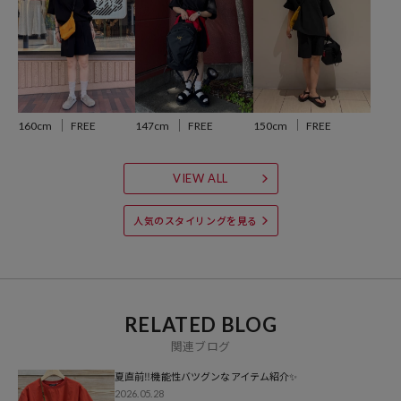
・UVカット UPF50+
・軽量かつ強度の高いナイロンと伸縮性を持つポリウレタンで織り上
げられた、タテヨコに伸びる4wayストレッチ素材で、伸縮性抜群で動
きやすさ◎
・汚れが落ちやすい撥水機能付きの速乾素材を使用（洗濯を繰り返す
ごとに、撥水機能は低下します)
150cm
FREE
160cm
FREE
147cm
FREE
●収納できるメッシュトートバッグ付き
●同デザインで別素材のご用意もあります
VIEW ALL
別注 デニムライクショーツセットアップ：1143132800007
人気のスタイリングを見る
おすすめのコーディネート
RELATED BLOG
キャップやスニーカー、ナイロンバッグやメッシュバッグを合わせれ
関連ブログ
ばスポーティーな雰囲気に、ストローハットやカゴバッグ、サンダル
を合わせてちょっぴりリゾート感を出してみたりと小物で変化を付け
夏直前‼️機能性バツグンなアイテム紹介✨
られます。
2026.05.28