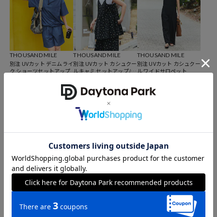
14,520
円（2026年4月6日時点）
※「参考価格」とは、Daytona Parkにおける対象商品の通常販売（先
行予約・先行割引は含まれません）開始時点の価格です。
ブランド説明
THOUSAND MILE
THOUSAND MILE
THOUSAND MILE
別注 UVカット デニムライ
別注 UVカット カシュクー
別注 UVカット カシュクー
【THOUSAND MILE/サウザンドマイル】
ク ショーツセットアップ
ルキャミ セットアップ/デ
ル ワイドサロペット
ニムライク/花柄
カリフォルニア州サンディエゴのライフガード達によって設立された
8,910
9,435
10,018
40%OFF
41%OFF
31%OFF
円
円
円
ブランド。元々地元のライフガード達が自分達の気に入った洋服が見
つからなかった為、自分達でブランドを作り、着たいウエアを作って
しまおうという考えからブランドがスタート。ブランド名の
「THOUSAND MILE」はその名の通り、長旅に出かけるときにもって
行き、様々な場面で身に付けて欲しいという願いから名付けられまし
た。スタイリッシュさを表現しつつも、耐久性や快適さを兼ね備え
た、アウターやパンツ、Ｔシャツやスウェット等といった、機能的な
THOUSAND MILE
THOUSAND MILE
THOUSAND MILE
ウェアを提案しています。
別注 UVカット バックオー
別注 UVカット パフスリー
別注 UVカット デニムライ
プンワンピース
ブワンピース
ク ペプラムギャザーサロ
ペ ワンピース
9,435
14,520
12,634
41%OFF
21%OFF
円
円
円