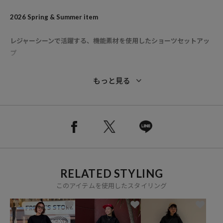
2026 Spring & Summer item
レジャーシーンで活躍する、機能素材を使用したショーツセットアッ
プ
■別注ポイント
もっと見る
機能性の高いTHOUSAND MILEオリジナル素材を使用し、一からデザ
インしたセットアップ
●半袖カットソーとショーツがセットになったレジャーにぴったりな
アイテム
●定番ブラックに加え、今回は女性らしいベージュも展開
●川やキャンプなどの外遊びはもちろん、プールや海、旅行など様々
RELATED STYLING
なシーンで活躍します
●トップの裾にドローコードを備え、メリハリのあるシルエットにな
このアイテムを使用したスタイリング
ります
●収納できるメッシュトートバッグ付き
●嬉しい機能付き