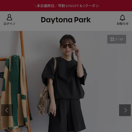
ニューを閉じる
＼本日最終日／早割10%OFF＆5クーポン
ログイン
お知らせ
1
/
68