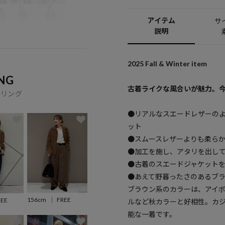
アイテム
サ
説明
2025 Fall & Winter item
NG
古着ライクな風合いが魅力。
イリング
●リアルなスエードレザーの
ット
●スムースレザーよりも柔ら
●加工を施し、アタリを出し
●古着のスエードジャケット
●あえて野暮ったさのあるブ
ブラウン系のカラーは、アイ
156cm
FREE
REE
ルなど秋カラーと好相性。カ
能な一着です。