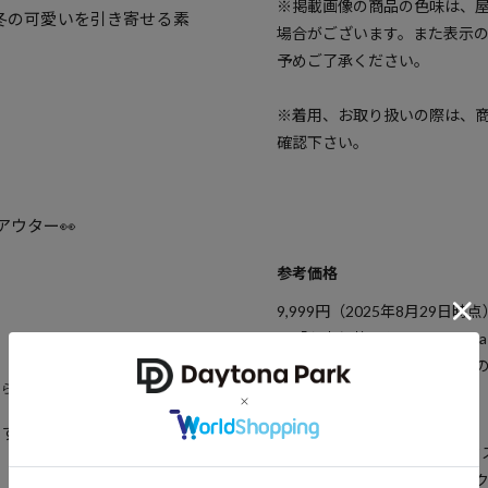
※掲載画像の商品の色味は、
 冬の可愛いを引き寄せる素
場合がございます。また表示
予めご了承ください。
※着用、お取り扱いの際は、
確認下さい。
アウター👀
参考価格
9,999
円（2025年8月29日時点
※「参考価格」とは、Dayton
引は含まれません）開始時点
RE ららぽーと海老名店
ブランド説明
おすすめアイテム
【FREAK'S STORE／フリー
「アメリカの豊かさとワクワ