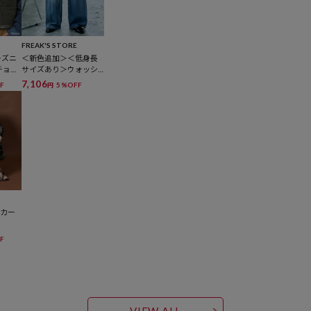
FREAK'S STORE
ーズニ
＜新色追加＞＜低身長
チョボ
サイズあり＞ウォッシ
ュ加工 イージーデニム
7,106
F
5%OFF
円
パンツ
トカー
F