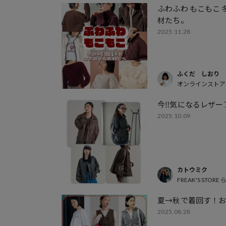
ふわふわ もこもこ
材たち。
2025.11.28
ふくだ しおり
オンラインストア
今‼︎気になるレザー
2025.10.09
カトウミク
FREAK'S STO
夏→秋で着回す！
2025.08.28