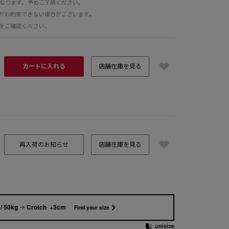
となります。予めご了承ください。
がお約束できない場合がございます。
をご確認ください。
カートに入れる
店舗在庫を見る
再入荷のお知らせ
店舗在庫を見る
H162 B78
/ 50kg
Crotch +3cm
Find your size