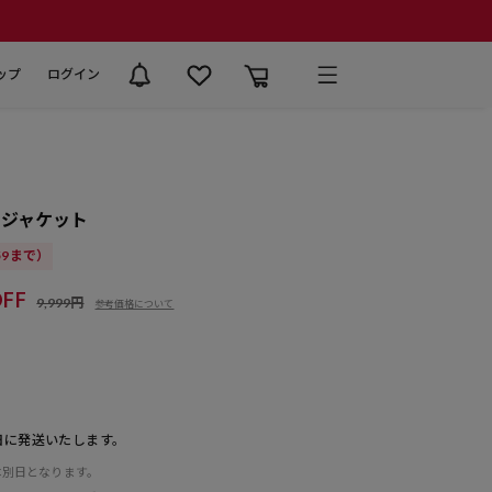
ップ
ログイン
クジャケット
:59まで）
FF
9,999円
参考価格について
日に発送いたします。
は別日となります。