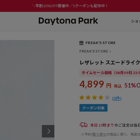
＼早割10%OFF開催中／5クーポンも配布中！
ショ
FREAK'S STORE
Play
FREAK'S STORE
Video
レザレット スエードライ
タイムセール価格
（08月09日 23
4,899
51%O
円
税込
(3件)
本日13時まで
のご注文は当
※予約/
取り寄せ
の商品に限り、発送