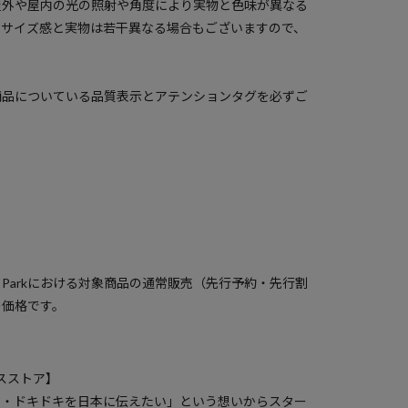
屋外や屋内の光の照射や角度により実物と色味が異なる
のサイズ感と実物は若干異なる場合もございますので、
商品についている品質表示とアテンションタグを必ずご
）
a Parkにおける対象商品の通常販売（先行予約・先行割
の価格です。
クスストア】
ク・ドキドキを日本に伝えたい」という想いからスター