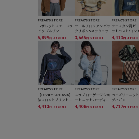
FREAK'S STORE
FREAK'S STORE
FREAK'S STORE
レザレット スエードラ
ウール チロリアン バッ
ウエスタン調 ビ
イク ブルゾン
クリボン Vネックニッ
ットベスト/コン
ト
タンベスト
5,899
3,665
4,413
41%OFF
51%OFF
41%OF
円
円
円
FREAK'S STORE
FREAK'S STORE
FREAK'S STORE
【DISNEY FANTASIA】
スラブ ローゲージ ショ
ペイズリーニッ
箔フロントプリント ロ
ート ニットカーディガ
ディガン
ンT
ン
4,413
4,408
4,717
41%OFF
51%OFF
41%OF
円
円
円