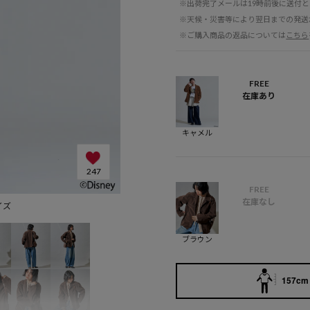
※出荷完了メールは19時前後に送付
※天候・災害等により翌日までの発送
※ご購入商品の返品については
こちら
FREE
在庫あり
キャメル
247
FREE
在庫なし
サイズ
ブラウン
157cm 