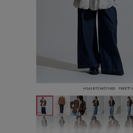
H161 B73 W57 H83 FREE