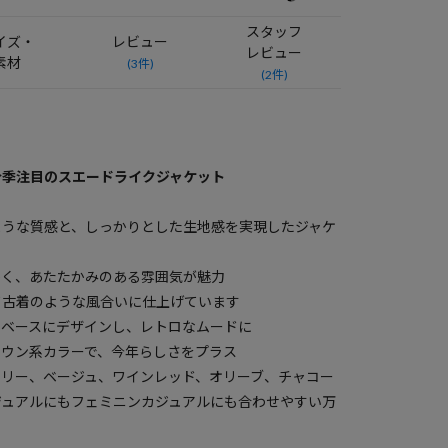
スタッフ
イズ・
レビュー
レビュー
素材
(3件)
(2件)
今季注目のスエードライクジャケット
ような質感と、しっかりとした生地感を実現したジャケ
かく、あたたかみのある雰囲気が魅力
て古着のような風合いに仕上げています
をベースにデザインし、レトロなムードに
ラウン系カラーで、今年らしさをプラス
ボリー、ベージュ、ワインレッド、オリーブ、チャコー
ジュアルにもフェミニンカジュアルにも合わせやすい万