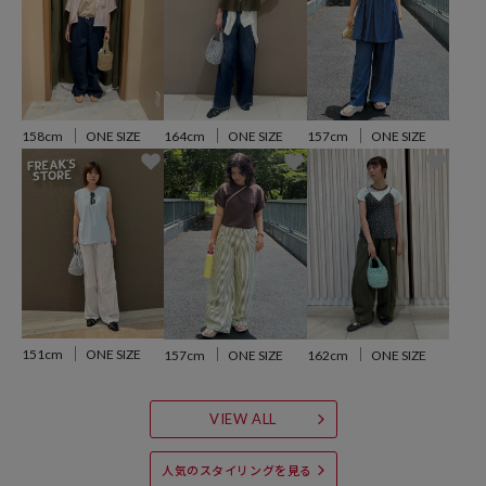
参考価格
5,995
円（2026年5月21日時点）
※「参考価格」とは、Daytona Parkにおける対象商品の通常販売（先
行予約・先行割引は含まれません）開始時点の価格です。
157cm
ONE SIZE
158cm
ONE SIZE
164cm
ONE SIZE
ブランド説明
【FREAK'S STORE／フリークスストア】
「アメリカの豊かさとワクワク・ドキドキを日本に伝えたい」という
想いからスタート。
1986年の創業以来、洋服を中心に、カルチャーやアートなど自分たち
が本当に良いと思うものをセレクト。積極的に楽しむ生活体験者＝フ
リークとして、豊かなライフスタイルの楽しみ方をリアルに提案する
151cm
ONE SIZE
157cm
ONE SIZE
162cm
ONE SIZE
セレクトショップ。
VIEW ALL
人気のスタイリングを見る