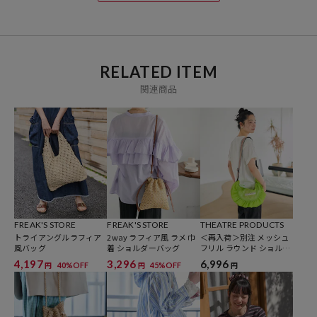
RELATED ITEM
関連商品
FREAK'S STORE
FREAK'S STORE
THEATRE PRODUCTS
トライアングルラフィア
2way ラフィア風 ラメ 巾
＜再入荷＞別注 メッシュ
風バッグ
着 ショルダーバッグ
フリル ラウンド ショルダ
ーバッグ
4,197
3,296
6,996
40%OFF
45%OFF
円
円
円