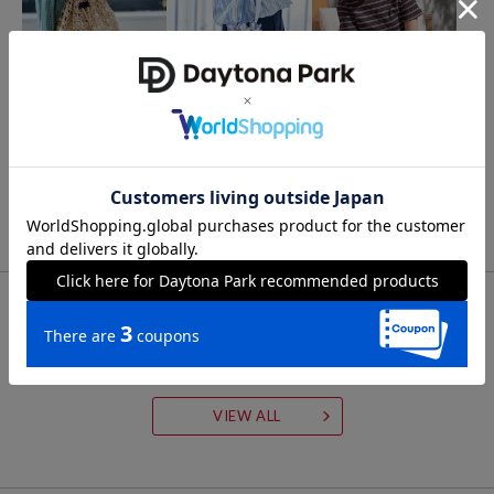
THEATRE PRODUCTS
THEATRE PRODUCTS
FREAK'S STORE
別注ラメ メッシュ ショル
別注 配色ステッチ フラワ
ワッフル Tシャツ
ダーバッグ
ー刺繍ショルダーバッグ
2,596
41%OFF
円
5,517
4,127
31%OFF
41%OFF
円
円
FOR YOU
あなたにおすすめのアイテム
VIEW ALL