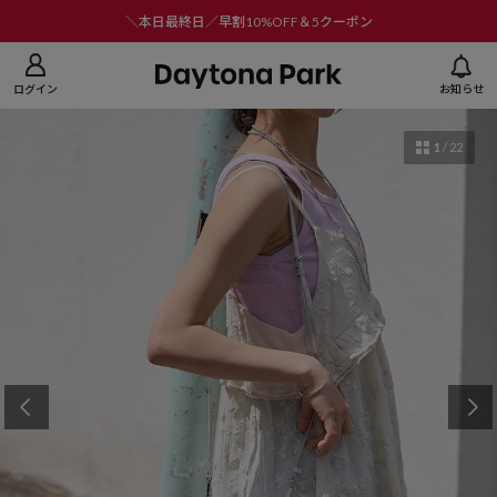
ニューを閉じる
＼本日最終日／早割10%OFF＆5クーポン
ログイン
お知らせ
1
/
22