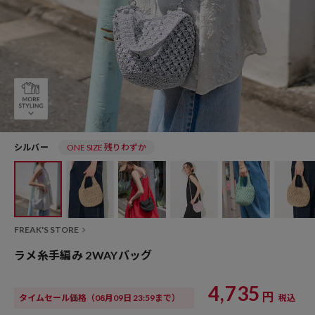
シルバー
ONE SIZE 残りわずか
FREAK'S STORE
ラメ糸手編み 2WAYバッグ
4,735
円
タイムセール価格
（08月09日 23:59まで）
税込