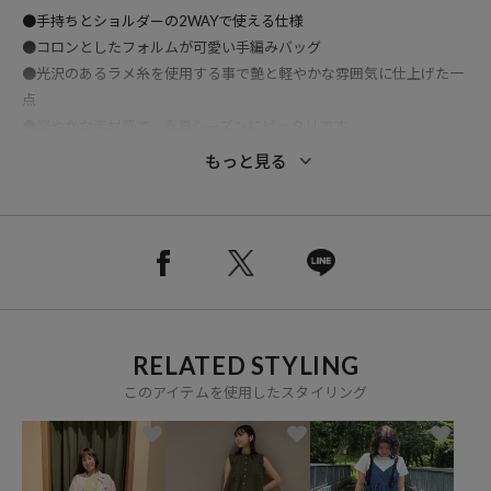
●手持ちとショルダーの2WAYで使える仕様
●コロンとしたフォルムが可愛い手編みバッグ
●光沢のあるラメ糸を使用する事で艶と軽やかな雰囲気に仕上げた一
点
●軽やかな素材感で、春夏シーズンにピッタリです
●小ぶりな見た目ながらも財布や必需品が収まる程よいサイズ感で使
もっと見る
い勝手抜群
※掲載画像の商品の色味は、屋外や屋内の光の照射や角度により実物
と色味が異なる場合がございます。また表示のサイズ感と実物は若干
異なる場合もございますので、予めご了承ください。
RELATED STYLING
このアイテムを使用したスタイリング
※着用、お取り扱いの際は、商品についている品質表示とアテンショ
ンタグを必ずご確認下さい。