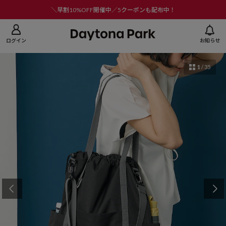
ニューを閉じる
＼早割10%OFF開催中／5クーポンも配布中！
ログイン
お知らせ
1
/
35