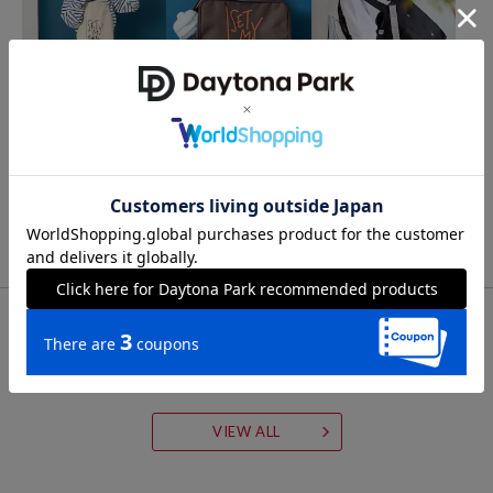
FREAK'S STORE
FREAK'S STORE
ROOTOTE
メッセージ ロゴ エプロン
メッセージ ロゴ ポーチ
＜ショルダーストラップ
付＞別注 ミディアムポケ
1,747
1,415
65%OFF
61%OFF
円
円
ッツ D 撥水 トートバッグ
3,795
31%OFF
円
ジャガードストラップ
FOR YOU
あなたにおすすめのアイテム
VIEW ALL