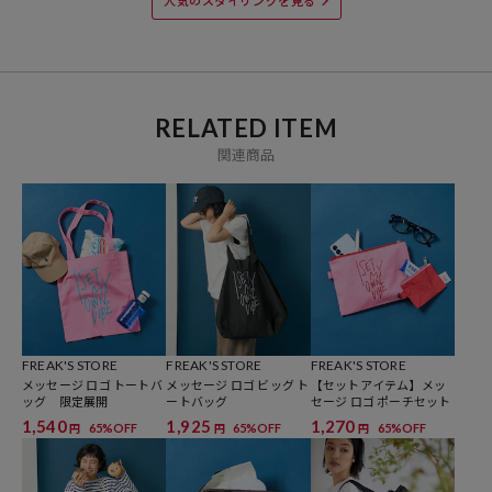
人気のスタイリングを見る
※着用、お取り扱いの際は、商品についている品質表示とアテンショ
ンタグを必ずご確認下さい。
RELATED ITEM
参考価格
関連商品
11,000
円（2026年3月19日時点）
※「参考価格」とは、Daytona Parkにおける対象商品の通常販売（先
行予約・先行割引は含まれません）開始時点の価格です。
ブランド説明
【FREAK'S STORE／フリークスストア】
「アメリカの豊かさとワクワク・ドキドキを日本に伝えたい」という
FREAK'S STORE
FREAK'S STORE
FREAK'S STORE
想いからスタート。
メッセージ ロゴ トートバ
メッセージ ロゴ ビッグ ト
【セットアイテム】メッ
1986年の創業以来、洋服を中心に、カルチャーやアートなど自分たち
ッグ 限定展開
ートバッグ
セージ ロゴ ポーチセット
が本当に良いと思うものをセレクト。積極的に楽しむ生活体験者＝フ
1,540
1,925
1,270
65%OFF
65%OFF
65%OFF
円
円
円
リークとして、豊かなライフスタイルの楽しみ方をリアルに提案する
セレクトショップ。