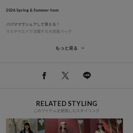
2026 Spring & Summer item
パパママでシェアして使える！
マルチウエイで活躍する大容量バッグ
●藤本美貴さんが主婦代表のリアルな目線で、色選びから育児やレジ
もっと見る
ャーに欠かせない機能性までこだわりを反映させたスペシャルセレク
トアイテム
●リュック、肩掛けトート、斜めがけとシーンに合わせて使い分けら
れるマルチWAY仕様で、どんなお出かけにも対応できる機能性抜群の
バッグ
●内側には濡れたタオルや汚れ物も安心して収納できるビニールポケ
ットを装備し、他の荷物を濡らさず清潔に保てる実力派の設計
RELATED STYLING
●お財布や母子手帳がサッと取り出せる大型フロントポケットや、ペ
ットボトルが収まる深めのサイドポケットなど驚きの収納力を誇りま
このアイテムを使用したスタイリング
す
●ブラックやカーキなどパパが持ってもサマになるミリタリーテイス
トのアースカラーを展開し、家族でシェアできるユニセックスなデザ