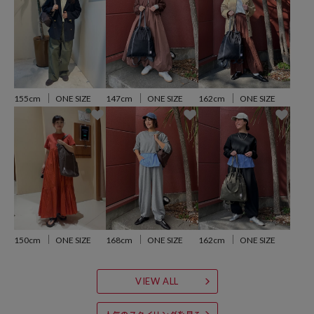
イン
●デザインのアクセントにもなるカラビナが付属し、鍵やチャームを
付けて自分らしくアレンジできる遊び心もプラスしました
●「ママバッグ」の枠を超えたおしゃれでタフな作りは、出産祝いの
ギフトや本格的なアウトドアシーンでも主役として長く愛用いただけ
ます
155cm
ONE SIZE
147cm
ONE SIZE
162cm
ONE SIZE
=========
※こちらの商品は、弊社管理上のカラーを表記しております為、タグ
のカラー表記と異なる記載となっております。
【サイト表記：タグ表記】
ブラック：BLK
ブラウン：BRN
オリーブ：OLV
150cm
ONE SIZE
168cm
ONE SIZE
162cm
ONE SIZE
※掲載画像の商品の色味は、屋外や屋内の光の照射や角度により実物
VIEW ALL
と色味が異なる場合がございます。また表示のサイズ感と実物は若干
異なる場合もございますので、予めご了承ください。