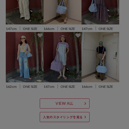
※掲載画像の商品の色味は、屋外や屋内の光の照射や角度により実物
と色味が異なる場合がざいます。また表示のサイズ感と実物は若干異
147cm
ONE SIZE
166cm
ONE SIZE
147cm
ONE SIZE
なる場合もございますので、予めご了承ください。
※着用、お取り扱いの際は、商品についている品質表示とアテンショ
ンタグを必ずご確認下さい。
参考価格
162cm
ONE SIZE
147cm
ONE SIZE
166cm
ONE SIZE
12,980
円（2026年5月25日時点）
※「参考価格」とは、Daytona Parkにおける対象商品の通常販売（先
VIEW ALL
行予約・先行割引は含まれません）開始時点の価格です。
ブランド説明
人気のスタイリングを見る
【yakawasaki/アヤカワサキ】