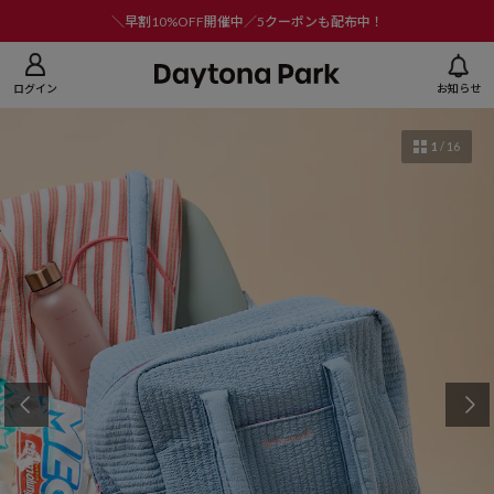
ニューを閉じる
＼早割10%OFF開催中／5クーポンも配布中！
ログイン
お知らせ
1
/
16