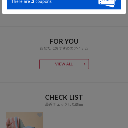
4,717
4,717
10,384
41%OFF
41%OFF
41%OFF
円
円
円
用>
ト<巾着バッグ・シュシュ
付き＞
FOR YOU
あなたにおすすめのアイテム
VIEW ALL
CHECK LIST
最近チェックした商品