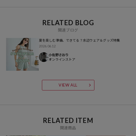
Ayakawasakiは鎌倉を拠点とするブランドで女性を中心に幅広い世代
から愛されています。
グラデーションカラーに手染めしたテキスタイルが特徴で、自然の風
RELATED BLOG
景をイメージしたデザインが魅力です。
関連ブログ
新しくアパレルAyakawasaki Closetも展開しており、新商品が登場し
夏を楽しむ準備、できてる？水辺ウェア＆グッズ特集
ています。
2026.06.12
小佐野さおり
【FREAK'S STORE/フリークスストア】
オンラインストア
「アメリカの豊かさとワクワク・ドキドキを日本に伝えたい」という
想いからスタート。
1986年の創業以来、洋服を中心に、カルチャーやアートなど自分たち
VIEW ALL
が本当に良いと思うものをセレクト。積極的に楽しむ生活体験者＝フ
リークとして、豊かなライフスタイルの楽しみ方をリアルに提案する
セレクトショップ。
RELATED ITEM
関連商品