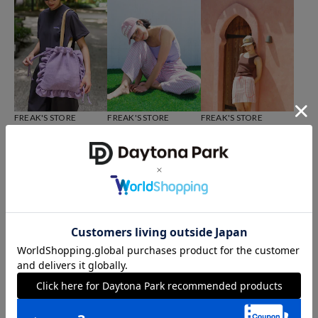
FREAK'S STORE
FREAK'S STORE
FREAK'S STORE
【Beach & Festival】別
【Beach & Festival】別
【Beach & Festival】別
注 キルティング巾着バッ
注パイルパンツ
注 巾着付きパイルミニス
グ
カート
5,899
8,437
5,841
41%OFF
41%OFF
41%OFF
円
円
円
FREAK'S STORE
FREAK'S STORE
FREAK'S STORE
【Beach & Festival】別
【Beach & Festival】別
【Beach & Festival】別
注 カップ付きアシンメト
注 カップ付きキャミソー
注 4点セット リバーシブ
リーキャミソール<水陸両
ル<水陸両用>
ルレースアップセパレー