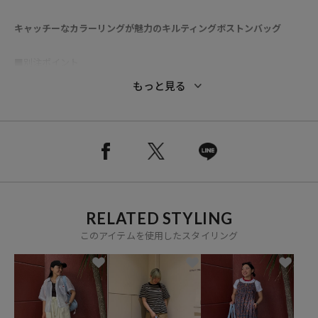
キャッチーなカラーリングが魅力のキルティングボストンバッグ
■別注ポイント
今回のコラボテーマは「POOL RULES」
もっと見る
夏らしい遊び心のあるテーマに合わせ、Ayakawasakiコラボ限定のオ
リジナルネーム・下げ札を作成しました
●立体感のあるキルティング素材で、コーディネートのアクセントに
なるデザイン
●フロントのロゴ刺繍がさりげないポイントに
●丸みのあるボストン型で、収納力がありながら取り入れやすいサイ
RELATED STYLING
ズ感です
●内側は配色デザインになっており、開けた時まで可愛い仕様に
このアイテムを使用したスタイリング
●軽量で持ちやすく、デイリーからレジャーシーンまで幅広く活躍
●外側に1つ、内側には5つのポケットを備えた収納力の高さも魅力的
なバッグです