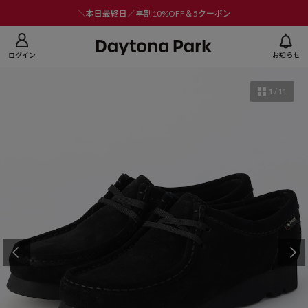
ニューを閉じる
＼本日最終日／早割10%OFF＆5クーポン
ログイン
お知らせ
1
/
11