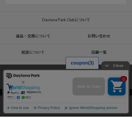
Daytona Park Clubについて
返品・交換について
お問い合わせ
配送について
店舗一覧
当サイトでは利用体験の向上およびコンテンツの最適な提供、トラフィック
の分析を目的としてCookieを使用しています。
サイトの閲覧を継続された場合、Cookieの利用に同意したことものといたし
ます。
詳細については
プライバシーポリシー
をご確認ください。
コーポレートサイト
リクルート
サステナブルマークについて
承諾する
プライバシーポリシー
特定商取引法・古物営業法に基づく表記
メニュー
スタイリング
探す
お気に入り
カート
Copyright © DAYTONA INTERNATIONAL Co.,Ltd All Rights Reserved.