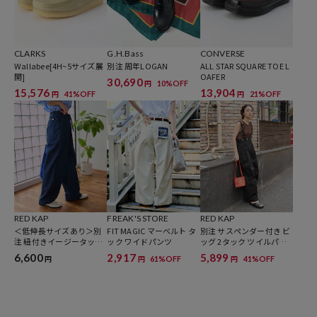
ンタグを必ずご確認下さい。
CLARKS
G.H.Bass
CONVERSE
Wallabee[4H~5サイズ展
別注 周年LOGAN
ALL STAR SQUARE TOE L
開]
OAFER
参考価格
30,690
10%OFF
円
15,576
13,904
41%OFF
21%OFF
円
円
34,100
円（2026年3月13日時点）
※「参考価格」とは、Daytona Parkにおける対象商品の通常販売（先
行予約・先行割引は含まれません）開始時点の価格です。
ブランド説明
【CLARKS / クラークス】1825年にイングランド南西部の小さな町で
スタート。180年以上の長い歴史の中で培った経験、技術、履き心地
RED KAP
FREAK'S STORE
RED KAP
の良いデザインと機能性が世界で愛されています。
＜低伸長サイズあり＞別
FIT MAGIC マーベルト タ
別注 サスペンダー付き ビ
注 紐付きイージータック
ック ワイドパンツ
ッグ 2タック ツイルパン
パンツ/タックデニム
ツ＜セットアップ対応＞
6,600
2,917
5,899
61%OFF
41%OFF
円
円
円