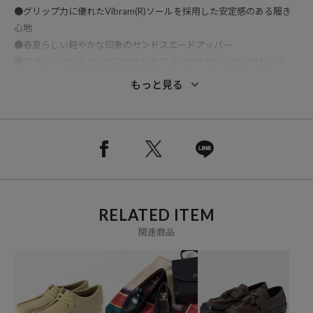
●グリップ力に優れたVibram(R)ソールを採用した安定感のある履き
心地
●春夏らしい軽やかな印象のサンドスエードアッパー
●ブランドロゴをエンボス加工したフォブがデザインのアクセント
●スタイルに合わせて使い分けできる替え紐付き
もっと見る
●カジュアルからきれいめまで幅広いスタイリングにマッチする一足
メーカー品番：26179258
※サイト表記上のサイズはUK表記になっております。
RELATED ITEM
関連商品
※掲載画像の商品の色味は、屋外や屋内の光の照射や角度により実物
と色味が異なる場合がございます。また表示のサイズ感と実物は若干
異なる場合もございますので、予めご了承ください。
※着用、お取り扱いの際は、商品についている品質表示とアテンショ