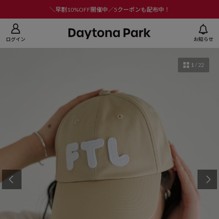
ニューを閉じる
＼早割10%OFF開催中／5クーポンも配布中！
ログイン
お知らせ
1
/
22