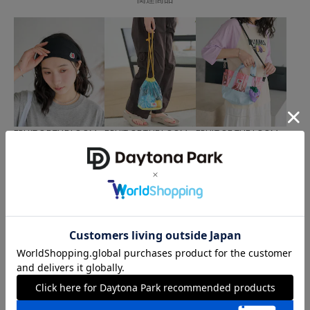
FRUIT OF THE LOOM
FRUIT OF THE LOOM
FRUIT OF THE LOOM
別注 ドット フライス ヘア
別注 クリア 巾着バッグ
別注 クリア ミニトートバ
バンド
ッグ
1,747
65%OFF
円
990
2,145
55%OFF
61%OFF
円
円
FRUIT OF THE LOOM
FRUIT OF THE LOOM
FRUIT OF THE LOOM
別注 配色 エコバッグチャ
＜新色追加＞別注 ベーシ
別注 マルチボーダーポロ