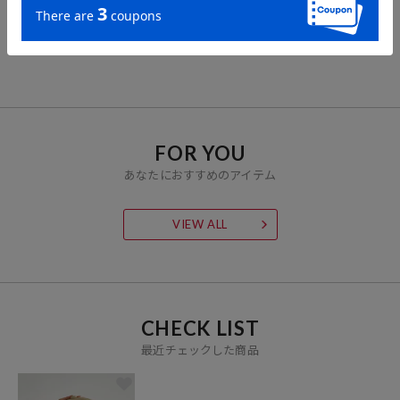
ーム/パッカブルバッグ
ック ボーダー半袖Tシャ
Tシャツ
ツ
1,072
4,004
2,695
61%OFF
11%OFF
51%OFF
円
円
円
FOR YOU
あなたにおすすめのアイテム
VIEW ALL
CHECK LIST
最近チェックした商品