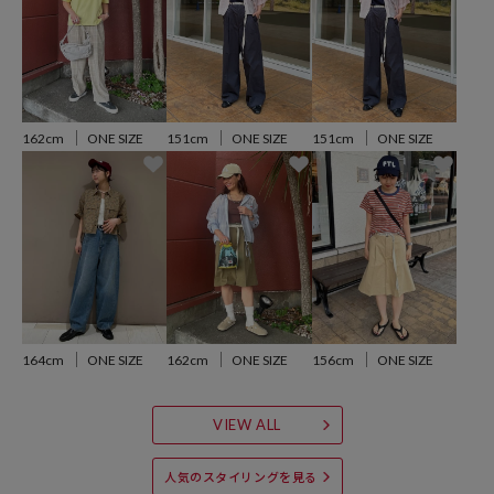
※着用、お取り扱いの際は、商品についている品質表示とアテンショ
ンタグを必ずご確認下さい。
162cm
ONE SIZE
151cm
ONE SIZE
151cm
ONE SIZE
参考価格
4,400
円（2026年4月8日時点）
※「参考価格」とは、Daytona Parkにおける対象商品の通常販売（先
行予約・先行割引は含まれません）開始時点の価格です。
ブランド説明
【FRUIT OF THE LOOM / フルーツオブザルーム】
160年以上の歴史を持つ世界有数のベーシックアパレル/アンダーウェ
164cm
ONE SIZE
162cm
ONE SIZE
156cm
ONE SIZE
アメーカーで現在アメリカ・ケンタッキー州に本拠地を置き、 米国の
アンダーウェア、プリント用Ｔシャツ市場ではTOPブランドとしての
VIEW ALL
地位を確立しています。古くからアメリカ人のライフスタイルに溶け
込み、この果実のロゴを知らないアメリカ人はいないと言われてお
人気のスタイリングを見る
り、国内でもプリントＴシャツのボディやアンダーウェアのブランド