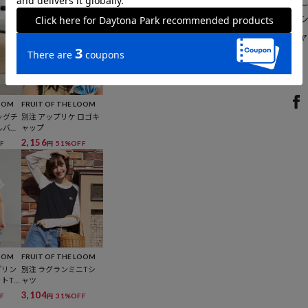
ライフスタイルに溶け込み、
ており、国内でもプリントＴ
知れ渡っています。またＴシ
幅広く展開し続けています。
LOOM
FRUIT OF THE LOOM
ッグチ
別注 アップリケ ロゴキ
ルバッ
ャップ
2,156
F
51%OFF
円
LOOM
FRUIT OF THE LOOM
プリン
別注 ラグランミニTシ
ットT
ャツ
3,104
F
31%OFF
円