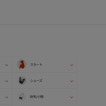
スカート
シューズ
財布/小物