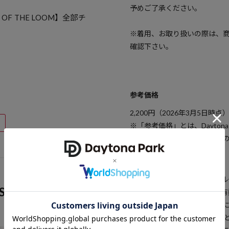
予めご了承ください。
OF THE LOOM】全部チ
※着用、お取り扱いの際は、
確認下さい。
参考価格
2,200
円（2026年3月5日時点
※「参考価格」とは、Dayton
引は含まれません）開始時点
ブランド説明
【FRUIT OF THE LOOM 
S
160年以上の歴史を持つ世界
在アメリカ・ケンタッキー州に
シャツ市場ではTOPブランド