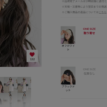
※出荷完了メールは19時前後に送付
※天候・災害等により翌日までの発送
※ご購入商品の返品については
こちら
ONE SIZE
取り寄せ
オフホワイ
ト
132
ONE SIZE
ブラックドット：ﾄﾞｯ
在庫なし
ブラックド
ット