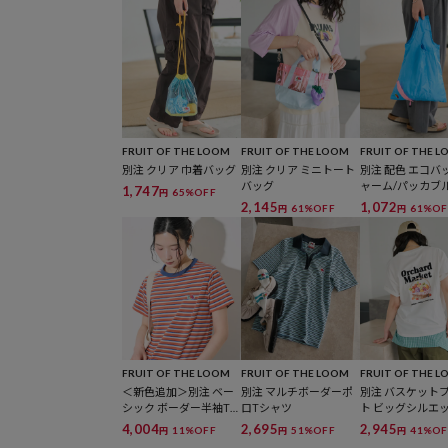
FRUIT OF THE LOOM
FRUIT OF THE LOOM
FRUIT OF THE 
別注 クリア 巾着バッグ
別注 クリア ミニトート
別注 配色 エコバ
バッグ
ャーム/パッカブ
1,747
65%OFF
円
グ
2,145
1,072
61%OFF
61%OF
円
円
FRUIT OF THE LOOM
FRUIT OF THE LOOM
FRUIT OF THE 
＜新色追加＞別注 ベー
別注 マルチボーダーポ
別注 バスケット
シック ボーダー半袖T
ロTシャツ
ト ビッグシルエ
シャツ
シャツ
4,004
2,695
2,945
11%OFF
51%OFF
41%OF
円
円
円