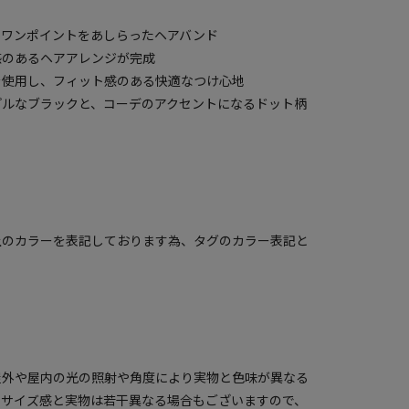
Mの定番ワンポイントをあしらったヘアバンド
感のあるヘアアレンジが完成
を使用し、フィット感のある快適なつけ心地
プルなブラックと、コーデのアクセントになるドット柄
上のカラーを表記しております為、タグのカラー表記と
屋外や屋内の光の照射や角度により実物と色味が異なる
のサイズ感と実物は若干異なる場合もございますので、