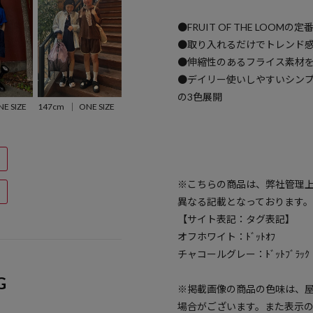
●FRUIT OF THE LOO
●取り入れるだけでトレンド
●伸縮性のあるフライス素材
●デイリー使いしやすいシン
の3色展開
E SIZE
147cm
ONE SIZE
※こちらの商品は、弊社管理
異なる記載となっております。
【サイト表記：タグ表記】
オフホワイト：ﾄﾞｯﾄｵﾌ
チャコールグレー：ﾄﾞｯﾄﾌﾞﾗｯｸ
G
※掲載画像の商品の色味は、
場合がございます。また表示