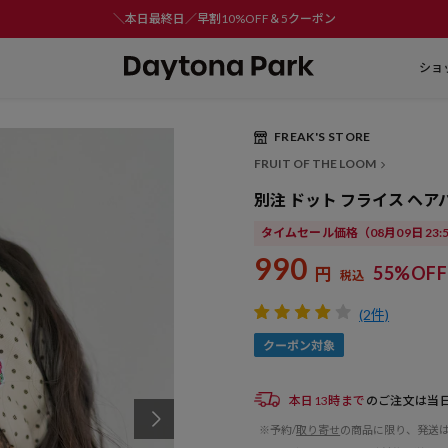
＼本日最終日／早割10%OFF＆5クーポン
ショ
FREAK'S STORE
FRUIT OF THE LOOM
別注 ドット フライス ヘア
タイムセール価格
（08月09日 23
990
55%OFF
円
税込
(2件)
本日13時まで
のご注文は当
※予約/
取り寄せ
の商品に限り、発送