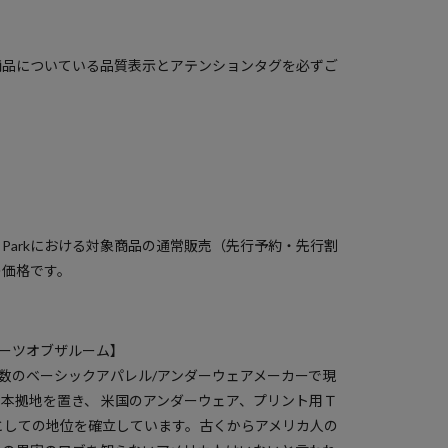
商品についている品質表示とアテンションタグを必ずご
）
a Parkにおける対象商品の通常販売（先行予約・先行割
の価格です。
/ フルーツオブザルーム】
有数のベーシックアパレル/アンダーウェアメーカーで現
本拠地を置き、 米国のアンダーウェア、プリント用Ｔ
としての地位を確立しています。古くからアメリカ人の