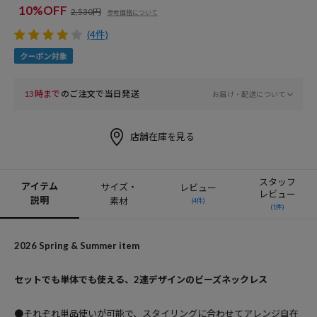
10%OFF
2,530円
参考価格について
(4件)
13時まで
のご注文で当日発送
お届け・配送について
店舗在庫を見る
スタッフ
アイテム
サイズ・
レビュー
レビュー
説明
素材
(4件)
(1件)
2026 Spring & Summer item
セットでも単体でも使える、2連デザインのビーズネックレス
●それぞれ単品使いが可能で、スタイリングに合わせてアレンジ自在