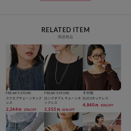
RELATED ITEM
関連商品
FREAK'S STORE
FREAK'S STORE
その他
スクエアチェーンネック
ロングダブル チェーンネ
ELIOSネックレス
レス
ックレス
4,840
45%OFF
円
2,244
2,355
25%OFF
41%OFF
円
円