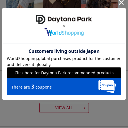
その他
その他
FREAK'S STORE
PHOEBEバングル
ELIOS ブレスレット
インド シアーチェック フ
リルブラウス
2,156
3,630
51%OFF
45%OFF
円
円
4,543
65%OFF
円
FOR YOU
あなたにおすすめのアイテム
VIEW ALL