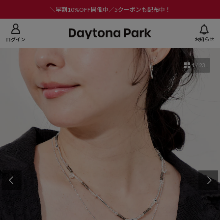
ニューを閉じる
＼早割10%OFF開催中／5クーポンも配布中！
ログイン
お知らせ
1
/
23