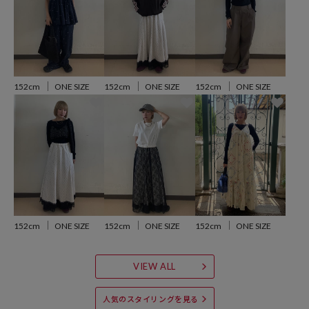
参考価格
2,530
円（2026年3月27日時点）
※「参考価格」とは、Daytona Parkにおける対象商品の通常販売（先
行予約・先行割引は含まれません）開始時点の価格です。
152cm
ONE SIZE
152cm
ONE SIZE
152cm
ONE SIZE
ブランド説明
【FREAK'S STORE/フリークスストア】
「アメリカの豊かさとワクワク・ドキドキを日本に伝えたい」という
想いからスタート。
1986年の創業以来、洋服を中心に、カルチャーやアートなど自分たち
が本当に良いと思うものをセレクト。積極的に楽しむ生活体験者＝フ
リークとして、豊かなライフスタイルの楽しみ方をリアルに提案する
セレクトショップ。
152cm
ONE SIZE
152cm
ONE SIZE
152cm
ONE SIZE
VIEW ALL
人気のスタイリングを見る