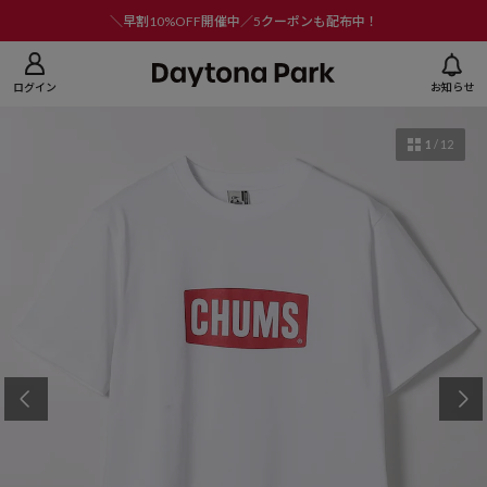
ニューを閉じる
＼早割10%OFF開催中／5クーポンも配布中！
ログイン
お知らせ
1
/
12