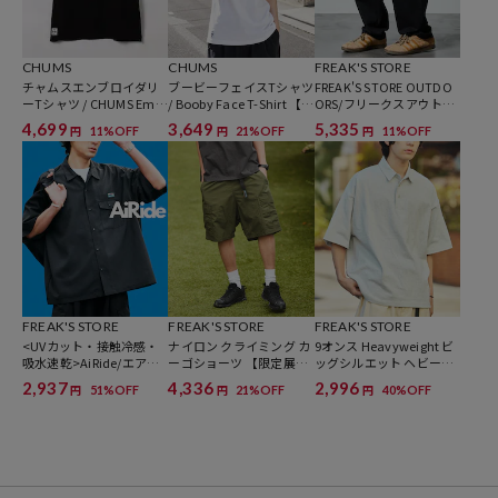
ブラック：Black x Blue-K065
ベージュ：Greige x Gray-G109
CHUMS
CHUMS
FREAK'S STORE
ネイビー：Navy x Beige-N109
チャムスエンブロイダリ
ブービーフェイスTシャツ
FREAK'S STORE OUTDO
ーTシャツ / CHUMS Embr
/ Booby Face T-Shirt 【限
ORS/フリークスアウトド
oidery T-Shirt 【限定展
定展開】
アーズ ワイドシルエット
※掲載画像の商品の色味は、屋外や屋内の光の照射や角度により実物
4,699
3,649
5,335
11%OFF
21%OFF
11%OFF
円
円
円
開】
クライミングパンツ/デニ
ム/チノ【限定展開】
と色味が異なる場合がございます。また表示のサイズ感と実物は若干
異なる場合もございますので、予めご了承ください。
※着用、お取り扱いの際は、商品についている品質表示とアテンショ
ンタグを必ずご確認下さい。
※こちらの商品はオンラインストアでの限定展開となります。
FREAK'S STORE
FREAK'S STORE
FREAK'S STORE
<UVカット・接触冷感・
ナイロン クライミング カ
9オンス Heavyweight ビ
吸水速乾>AiRide/エアラ
ーゴショーツ 【限定展
ッグシルエット ヘビーウ
イド リラックスフィット
開】
ェイト ポロシャツ/オーバ
2,937
4,336
2,996
51%OFF
21%OFF
40%OFF
円
円
円
ショートスリーブ ポケッ
ーサイズポロ 【限定展
ブランド説明
トシャツ【限定展開】
開】
【CHUMS / チャムス】
1983年、CHUMSは一人のリバーガイドによって生まれました。ガイ
ド中のサングラス紛失を防ぐ方法はないかと考え、生まれたのが紐で