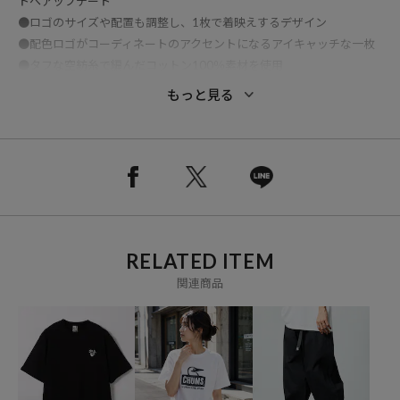
トへアップデート
●ロゴのサイズや配置も調整し、1枚で着映えするデザイン
●配色ロゴがコーディネートのアクセントになるアイキャッチな一枚
●タフな空紡糸で編んだコットン100％素材を使用
●型崩れしにくく耐久性の高いしっかりとした生地感
もっと見る
●着込むほどに風合いが増し長く愛用できるアイテム
※メーカー品番：CH01-2735
おすすめコーディネート
デニムやチノパンと合わせた王道カジュアルスタイルはもちろん、ナ
イロンショーツやカーゴパンツと合わせたアウトドアテイストのコー
デにもおすすめ。
RELATED ITEM
キャップやサンダルを合わせればフェスやキャンプにもぴったりの夏
関連商品
スタイルが完成する一枚です。
※こちらの商品は、弊社管理上のカラーを表記しております為、タグ
のカラー表記と異なる記載となっております。
【サイト表記：タグ表記】
ホワイト：White x Red-W014