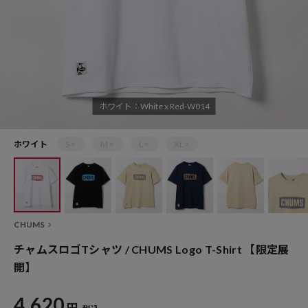
ホワイト：White x Red-W014
ホワイト
S ×
M ×
L ×
XL ×
CHUMS
チャムスロゴTシャツ / CHUMS Logo T-Shirt 【限定展
開】
4,620
円