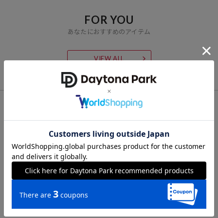
サングラスを固定するメガネストラップ「CHUMSオリジナルリテイ
FOR YOU
ナー」。この商品からCHUMSがスタートしたのです。ハリケーンスウ
あなたにおすすめのアイテム
ェットシリーズなど、大人気ヒット商品が続々と誕生しました。
『「Hang with your CHUMS！」これからもずっとCHUMSは友だち。
CHUMSと一緒に出かけよう！』を合言葉に、みんなが親しみを感じ
VIEW ALL
られて、フレンドリーなものをこれからもつくっていきたいと考えて
います。
CHECK LIST
最近チェックした商品