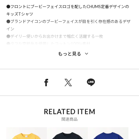
●フロントにブービーフェイスロゴを配したCHUMS定番デザインの
キッズTシャツ
●ブランドアイコンのブービーフェイスが目を引く存在感のあるデザ
イン
●デイリー使いからお出かけまで幅広く活躍する一枚
●タフな空紡糸を使用したコットン100％素材
●型崩れしにくく耐久性に優れたしっかりとした生地感
もっと見る
●着込むほどに風合いが増し長く愛用できるアイテム
※メーカー品番：CH21-1281
おすすめコーディネート
デニムやショートパンツと合わせた元気なカジュアルスタイルがおす
すめ。
キャップやスニーカー、サンダルと合わせれば公園遊びやお出かけ、
RELATED ITEM
キャンプや旅行などアクティブなシーンにもぴったり。
関連商品
大人サイズと合わせた親子リンクコーデも楽しめる一枚です。
※こちらの商品は、弊社管理上のカラーを表記しております為、タグ