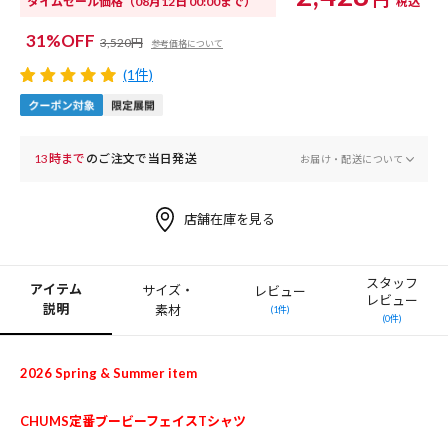
タイムセール価格
（08月12日 00:00まで）
税込
31%OFF
3,520円
参考価格について
(1件)
13時まで
のご注文で当日発送
お届け・配送について
店舗在庫を見る
スタッフ
アイテム
サイズ・
レビュー
レビュー
説明
素材
(1件)
(0件)
2026 Spring & Summer item
CHUMS定番ブービーフェイスTシャツ