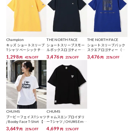
のカラー表記と異なる記載となっております。
【サイト表記：タグ表記】
ホワイト：White2 x Navy-W125
サックスブルー：Lt.Blue-A002
ネイビー：Navy/Yellow-N015
Champion
THE NORTH FACE
THE NORTH FACE
キッズ ショートスリーブ
ショートスリーブスモー
ショートスリーブバック
※掲載画像の商品の色味は、屋外や屋内の光の照射や角度により実物
Tシャツ ベーシック チャ
ルボックスロゴティー
スクエアロゴティー（キ
ンピオン 【限定展開】
（キッズ） 【限定展開】
ッズ）【限定展開】
と色味が異なる場合がございます。また表示のサイズ感と実物は若干
1,298
3,476
3,476
41%OFF
21%OFF
21%OFF
円
円
円
異なる場合もございますので、予めご了承ください。
※着用、お取り扱いの際は、商品についている品質表示とアテンショ
ンタグを必ずご確認下さい。
※こちらの商品はオンラインストアでの限定展開となります。
CHUMS
CHUMS
ブービーフェイスTシャツ
チャムスエンブロイダリ
/ Booby Face T-Shirt 【限
ーTシャツ / CHUMS Embr
参考価格
定展開】
oidery T-Shirt 【限定展
3,649
4,699
21%OFF
11%OFF
円
円
開】
3,520
円（2026年3月24日時点）