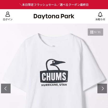
ニューを閉じる
＼本日限定フラッシュセール／選べるクーポン最終日
ログイン
お知らせ
1
/
11