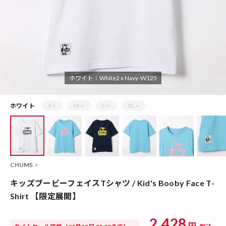
ホワイト：White2 x Navy-W125
ホワイト
S ×
M ×
L ×
XL ×
CHUMS
キッズブービーフェイスTシャツ / Kid's Booby Face T-
Shirt 【限定展開】
2,428
円