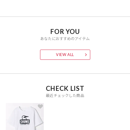
※「参考価格」とは、Daytona Parkにおける対象商品の通常販売（先
行予約・先行割引は含まれません）開始時点の価格です。
ブランド説明
FOR YOU
【CHUMS / チャムス】
あなたにおすすめのアイテム
1983年、CHUMSは一人のリバーガイドによって生まれました。ガイ
ド中のサングラス紛失を防ぐ方法はないかと考え、生まれたのが紐で
VIEW ALL
サングラスを固定するメガネストラップ「CHUMSオリジナルリテイ
ナー」。この商品からCHUMSがスタートしたのです。ハリケーンスウ
ェットシリーズなど、大人気ヒット商品が続々と誕生しました。
『「Hang with your CHUMS！」これからもずっとCHUMSは友だち。
CHUMSと一緒に出かけよう！』を合言葉に、みんなが親しみを感じ
CHECK LIST
られて、フレンドリーなものをこれからもつくっていきたいと考えて
最近チェックした商品
います。