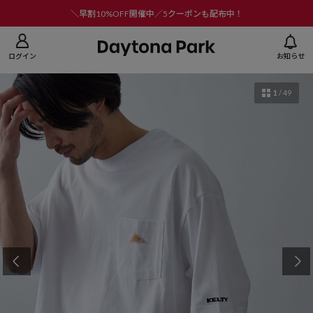
ニューを閉じる
＼早割10%OFF開催中／5クーポンも配布中！
ログイン
お知らせ
1
/
49