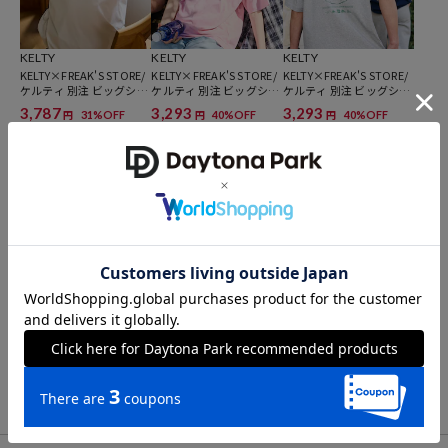
KELTY
KELTY
KELTY
KELTY×FREAK'S STORE/
KELTY×FREAK'S STORE/
KELTY×FREAK'S STORE/
ケルティ 別注 ビッグシル
ケルティ 別注 ビッグシル
ケルティ 別注 ビッグシル
エット ツアーロゴ バック
エット ロゴワンポイント
エット バーガーロゴ バッ
3,787
3,293
3,293
31%OFF
40%OFF
40%OFF
円
円
円
プリント クルーネックT
ハート刺繍 クルーネック
クプリント クルーネック
シャツ 【限定展開】
Tシャツ 【限定展開】
Tシャツ 【限定展開】
KAVU
FREAK'S STORE
RUSSELL ATHLETIC
KAVU×ORION 別注 ビッ
9オンス Heavyweight ビ
別注 ビッグシルエット ヘ
グシルエット アニマルバ
ッグシルエット クルーネ
ムコード ポケットTシャ
ックプリント クルーネッ
ック ポケットTシャツ/ヘ
ツ / 吸湿速乾 【限定展
3,597
1,996
2,996
40%OFF
50%OFF
40%OFF
円
円
円
ク Tシャツ TIGER＆BEAR
ビーウェイト 【限定展
開】
【限定展開】
開】