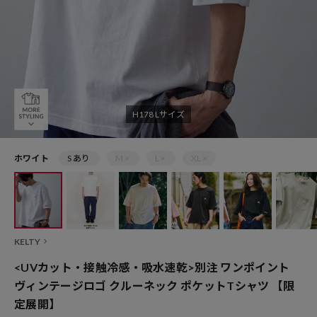
H178 Lサイズ
ホワイト
S あり
M ×
L ×
XL ×
KELTY
<UVカット・接触冷感・吸水速乾>別注 ワンポイント
ヴィンテージロゴ クルーネック ポケットTシャツ 【限
定展開】