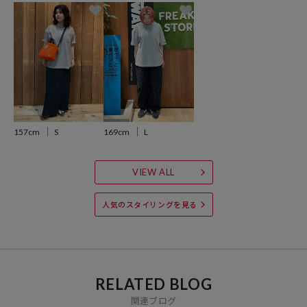
おすすめコーディネート
デニムやチノ、カーゴパンツで定番のアメカジスタイルから、ワイド
スラックスやカーブパンツと合わせたストリートスタイルまで幅広い
着こなしが可能です。
1枚での着用はもちろんの事、シャツやアウターのインナー使いにも
適した万能な1着となっています。
157cm
S
169cm
L
※掲載画像の商品の色味は、屋外や屋内の光の照射や角度により実物
と色味が異なる場合がございます。
VIEW ALL
また、表示のサイズ感と実物は若干異なる場合もございますので予め
ご了承ください。
人気のスタイリングを見る
※着用、お取り扱いの際は商品についている品質表示とアテンション
タグを必ずご確認下さい。
※こちらの商品はオンラインストアでの限定展開となります。
RELATED BLOG
関連ブログ