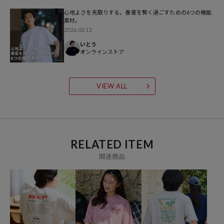
心地よさを先取りする。春夏を賢く過ごすための6つの機能
参考価格
素材。
2026.03.13
4,994
円（2026年3月24日時点）
いとう
※「参考価格」とは、Daytona Parkにおける対象商品の通常販売（先
オンラインストア
行予約・先行割引は含まれません）開始時点の価格です。
ブランド説明
VIEW ALL
【KELTY/ケルティ】
1953年に創業した老舗バックパックメーカー『KELTY（ケルテ
ィ）』。
60年代から70年代のバックパックの流行を一手に背負うほどの、バッ
RELATED ITEM
クパックの代名詞的ブランドになりました。
関連商品
現在でもアメリカ軍のバックパック製造の信頼性を保ち、伝統に裏付
けられたしっかりした技術を持ち続けています。