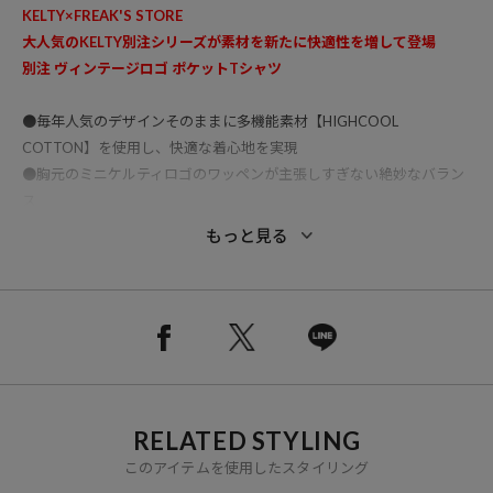
KELTY×FREAK'S STORE
大人気のKELTY別注シリーズが素材を新たに快適性を増して登場
別注 ヴィンテージロゴ ポケットTシャツ
●毎年人気のデザインそのままに多機能素材【HIGHCOOL
COTTON】を使用し、快適な着心地を実現
●胸元のミニケルティロゴのワッペンが主張しすぎない絶妙なバラン
ス
●袖口にはワンポイント刺繍でブランドロゴをデザイン
もっと見る
●サイズ感は着心地も良く、着こなしに困らない適度なビッグシルエ
ット
●トレンド感を押さえながらも、様々な着こなしに対応できる万能な
1着となっています
【HIGHCOOL COTTON】
特殊な紡績技術により４つの性能を併せ持った機能糸。接触冷感、吸
RELATED STYLING
水速乾、紫外線遮蔽率95％、遮蔽率45%の遮熱を実現した快適素材。
このアイテムを使用したスタイリング