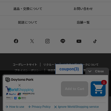
返品・交換について
お問い合わせ
配送について
店舗一覧
コーポレートサイト
リクルート
サステナブルマークについて
プライバシーポリシー
特定商取引法・古物営業法に基づく表記
当サイトでは利用体験の向上およびコンテンツの最適な提供、トラフィック
の分析を目的としてCookieを使用しています。
Copyright © DAYTONA INTERNATIONAL Co.,Ltd All Rights Reserved.
サイトの閲覧を継続された場合、Cookieの利用に同意したことものといたし
ます。
詳細については
プライバシーポリシー
をご確認ください。
承諾する
メニュー
スタイリング
探す
お気に入り
カート