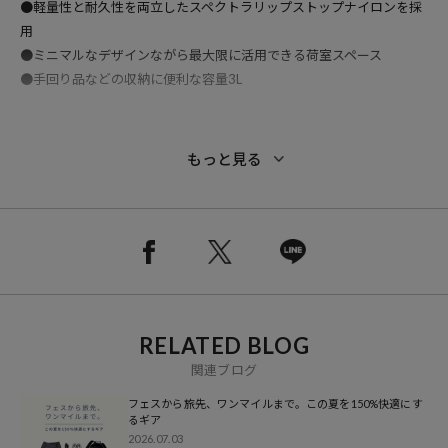
●軽量性と耐久性を両立したスペクトラリップストップナイロンを採
用
●ミニマルなデザインながら最大限に活用できる荷室スペース
●手回り品などの収納に便利な容量3L
※こちらの商品は、弊社管理上のカラーを表記しております為、タグ
もっと見る
のカラー表記と異なる記載となっております。
【サイト表記：タグ表記】
グレー：TI
ブラック：K
ブルー：AB
RELATED BLOG
※掲載画像の商品のお色味につきましては、屋外や屋内の光の照射や
角度により実物と色味が異なる場合がございます。
関連ブログ
フェスから旅先、ワンマイルまで。この夏を150%快適にす
※着用、お取り扱いの際は、商品についている品質表示とアテンショ
るギア
ンタグを必ずご確認下さい。
2026.07.03