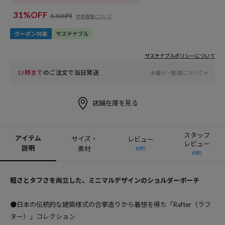
31%OFF
8,800円
参考価格について
サステナブルポリシーについて
13時まで
のご注文で当日発送
お届け・配送について
店舗在庫を見る
スタッフ
アイテム
サイズ・
レビュー
レビュー
説明
素材
(0件)
(0件)
軽さとタフさを両立した、ミニマルデザインのショルダーポーチ
●日本の伝統的な建築様式の合掌造りから着想を得た「Rafter（ラフ
ター）」コレクション