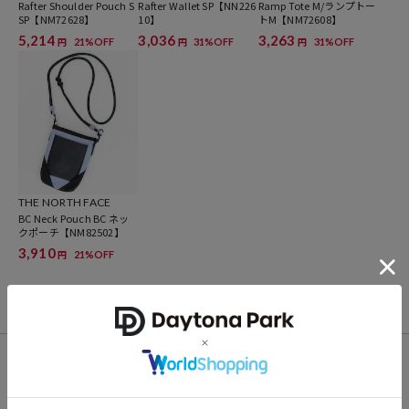
Rafter Shoulder Pouch S
Rafter Wallet SP【NN226
Ramp Tote M/ランプトー
2008年、THE NORTH FACEは創業40周年を迎えました。
SP【NM72628】
10】
トM【NM72608】
5,214
3,036
3,263
次の世代に正しい自然との関わり方、人との関わり方、ものを大事に
21%OFF
31%OFF
31%OFF
円
円
円
する気持ちを伝えて行くこと。それがTHE NORTH FACEのミッション
です。
THE NORTH FACE
BC Neck Pouch BC ネッ
クポーチ【NM82502】
3,910
21%OFF
円
FOR YOU
あなたにおすすめのアイテム