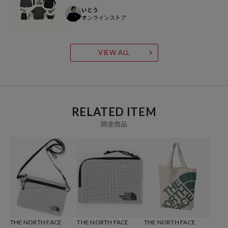
いとう
オンラインストア
参考価格
VIEW ALL
8,800
円（2026年6月9日時点）
※「参考価格」とは、Daytona Parkにおける対象商品の通常販売（先
行予約・先行割引は含まれません）開始時点の価格です。
RELATED ITEM
ブランド説明
関連商品
【THE NORTH FACE / ザ・ノース・フェイス】
1968年にサンフランシスコで産声を上げたTHE NORTH FACEは、当
初小さなメーカーでしたが、まもなく発売したスリーピングバッグに
より高い信頼を獲得するようになります。
高品質なだけでなく、最低何度の気温まで快適に使用できるかという
「最低温度規格表示」を明記したことが反響を呼びました。
1970年代初頭には、20世紀のレオナルド・ダヴィンチと称されるバ
ックミンスター・フラーとの鮮烈な出会いがあり、世界初のドーム型
THE NORTH FACE
THE NORTH FACE
THE NORTH FACE
テントを開発します。