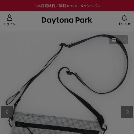
ニューを閉じる
＼本日最終日／早割10%OFF＆5クーポン
ログイン
お知らせ
1
/
12