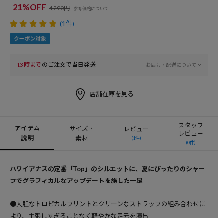
21%OFF
4,290円
参考価格について
(1件)
13時まで
のご注文で当日発送
お届け・配送について
店舗在庫を見る
スタッフ
アイテム
サイズ・
レビュー
レビュー
説明
素材
(1件)
(0件)
ハワイアナスの定番「Top」のシルエットに、夏にぴったりのシャー
プでグラフィカルなアップデートを施した一足
●大胆なトロピカルプリントとクリーンなストラップの組み合わせに
より、主張しすぎることなく軽やかな足元を演出