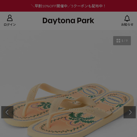
ニューを閉じる
＼早割10%OFF開催中／5クーポンも配布中！
ログイン
お知らせ
1
/
9