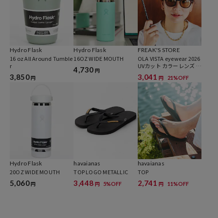
【サイト表記：タグ表記】
・ナチュラル：BUTTERCREAM
・ピンク系その他：PEACH
※掲載画像の商品のお色味につきましては、屋外や屋内の光の照射や
Hydro Flask
Hydro Flask
FREAK'S STORE
16 oz All Around Tumble
16OZ WIDE MOUTH
OLA VISTA eyewear 2026
角度により実物と色味が異なる場合がございます。
r
UVカット カラーレンズ フ
4,730
円
ァッション用グラス
3,850
3,041
21%OFF
円
円
※お取り扱いの際は、商品についている品質表示とアテンションタグ
を必ずご確認下さい。
参考価格
4,290
円（2026年4月27日時点）
Hydro Flask
havaianas
havaianas
20OZ WIDE MOUTH
TOP LOGO METALLIC
TOP
※「参考価格」とは、Daytona Parkにおける対象商品の通常販売（先
5,060
3,448
2,741
5%OFF
11%OFF
行予約・先行割引は含まれません）開始時点の価格です。
円
円
円
ブランド説明