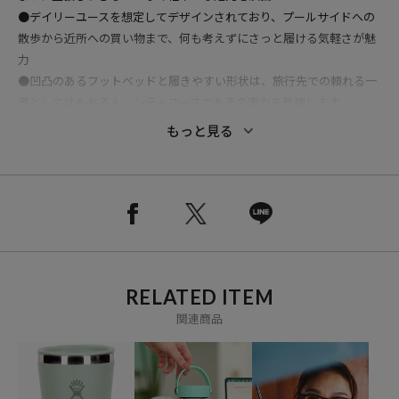
●デイリーユースを想定してデザインされており、プールサイドへの
散歩から近所への買い物まで、何も考えずにさっと履ける気軽さが魅
力
●凹凸のあるフットベッドと履きやすい形状は、旅行先での頼れる一
足としてはもちろん、シティユースでもその実力を発揮します
●耐久性に優れたラバー構造がデザインの基盤となっており、アウト
もっと見る
ソールとインソールはグリップ力とサポート力を高めるよう設計
●ストラップにあしらわれたシグネチャーロゴとコントラストカラー
が、実用的なウィメンズサンダルにさりげない高級感を添えています
［サイズ］
33/34（22cm）
35/36（23cm）
RELATED ITEM
37/38（24/25cm）
関連商品
※こちらの商品は、弊社管理上のカラーを表記しております為、タグ
のカラー表記と異なる記載となっております。