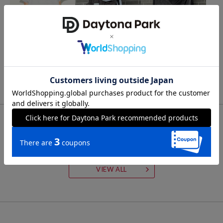
FREAK'S STORE
KiU
KiU
SPECIAL OTHERS ×FREA
SPE x KIU DRAWSTRING B
SPE×FREAKS KIU AIRLIG
K'S STORE マルチファン
ACKPACK
HT PONCHO
クション リフレクターロ
6,600
4,950
10,010
10%OFF
30%OFF
円
円
円
ゴプリント スピンドルT
シャツ
FOR YOU
あなたにおすすめのアイテム
VIEW ALL