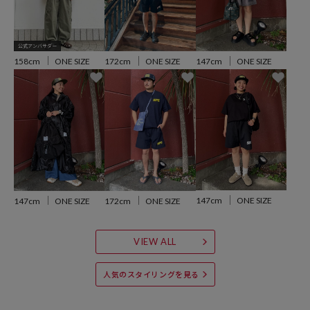
・ネイビー：ネイビー
※掲載画像の商品のお色味につきましては、屋外や屋内の光の照射や
公式アンバサダー
角度により実物と色味が異なる場合がございます。
158cm
ONE SIZE
172cm
ONE SIZE
147cm
ONE SIZE
※着用、お取り扱いの際は、商品についている品質表示とアテンショ
ンタグを必ずご確認下さい。
参考価格
147cm
ONE SIZE
147cm
ONE SIZE
172cm
ONE SIZE
5,500
円（2026年5月29日時点）
※「参考価格」とは、Daytona Parkにおける対象商品の通常販売（先
VIEW ALL
行予約・先行割引は含まれません）開始時点の価格です。
人気のスタイリングを見る
ブランド説明
【FREAK'S STORE/フリークスストア】