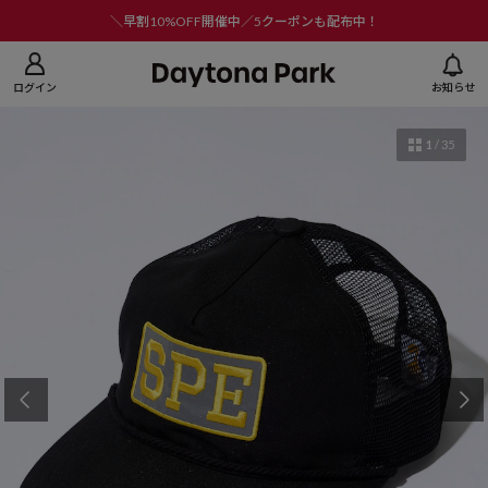
ニューを閉じる
＼早割10%OFF開催中／5クーポンも配布中！
ログイン
お知らせ
1
/
35