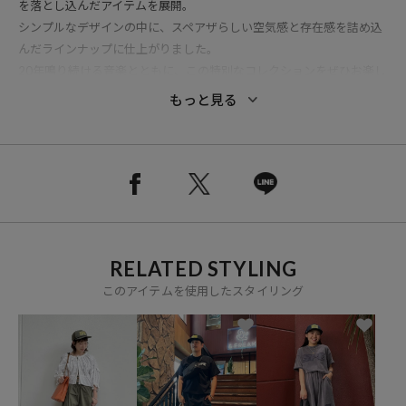
を落とし込んだアイテムを展開。
シンプルなデザインの中に、スペアザらしい空気感と存在感を詰め込
んだラインナップに仕上がりました。
20年鳴り続ける音楽とともに、この特別なコレクションをぜひお楽し
みください。
もっと見る
●ヴィンテージのトラッカーキャップの雰囲気を再現
●やや浅めながらクラウンが程よく立っているボディを使用
●後部のアジャスターで約55cmから約60cmまでサイズ調節可能
●SPEのワッペンの基布がリフレクター素材になっています
RELATED STYLING
※こちらの商品は、弊社管理上のカラーを表記しております為、タグ
のカラー表記と異なる記載となっております。
このアイテムを使用したスタイリング
【サイト表記：タグ表記】
・ブラック：ブラック
・オリーブ：ミリタリー