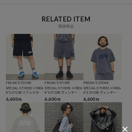
「アメリカの豊かさとワクワク・ドキドキを日本に伝えたい」という
想いからスタート。1986年の創業以来、洋服、雑貨、インテリアな
RELATED ITEM
ど自分たちが本気でカッコ良いと思うものをセレクト。積極的に楽し
関連商品
む生活体験者＝フリークとして、アメリカンライフスタイルの楽しみ
方を提案するセレクトショップです。
【SPECIAL OTHERS/スペシャルアザーズ】
スペアザことスペシャルアザースは横浜の高校の同級生で結成された4
人組インストバンド。2026年にメジャーデビュー20周年を迎える。
SPECIAL OTHERS ACOUSTIC 名義でも活動中。
FREAK'S STORE
FREAK'S STORE
FREAK'S STORE
SPECIAL OTHERS ×FREA
SPECIAL OTHERS ×FREA
SPECIAL OTHERS ×FREA
K'S STORE リフレクター
K'S STORE ヴィンテージ
K'S STORE ヴィンテージ
ロゴプリント ナイロン イ
ライク ダメージロゴ イー
ライク ダメージロゴ クル
6,600
6,600
6,600
円
円
円
ージーショーツ
ジーショーツ
ーネックTシャツ