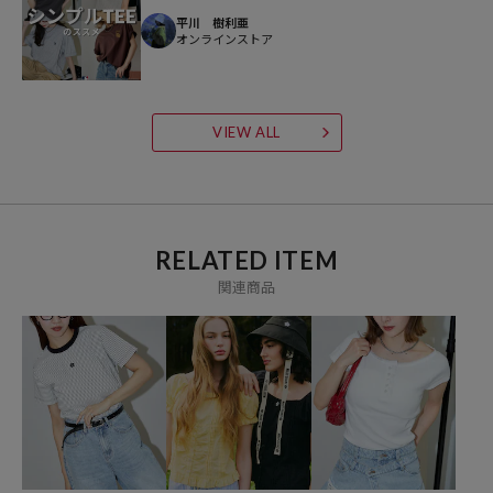
平川 樹利亜
オンラインストア
参考価格
3,630
円（2026年3月25日時点）
※「参考価格」とは、Daytona Parkにおける対象商品の通常販売（先
VIEW ALL
行予約・先行割引は含まれません）開始時点の価格です。
ブランド説明
【PUBLUX/パブリュクス】
その瞬間を大切に、なりたい自分になれたら。
RELATED ITEM
いま着たいリアルクローズを自由な感性で提案する、
関連商品
ジェンダーレスなストリートブランドです。