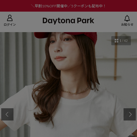
ニューを閉じる
＼早割10%OFF開催中／5クーポンも配布中！
ログイン
お知らせ
1
/
42