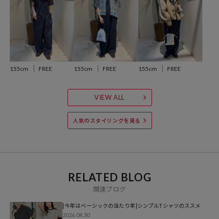
すめ。
キャミワンピやサロペットのインナーとしても使いやすく、ロングシ
ーズン活躍します。
---
155cm
FREE
155cm
FREE
155cm
FREE
※商品の色味は、商品詳細画像をご確認ください。
※掲載画像の商品の色味は、屋外や屋内の光の照射や角度により実物
VIEW ALL
と色味が異なる場合がございます。また表示のサイズ感と実物は若干
異なる場合もございますので、予めご了承ください。
人気のスタイリングを見る
※着用、お取り扱いの際は、商品についている品質表示とアテンショ
ンタグを必ずご確認下さい。
RELATED BLOG
▼PUBLUXの新作アイテムはこちら：
新作商品一覧
関連ブログ
▼迷ったらこれな定番ベーシックアイテム一覧はこちら：
ベーシックアイテム一覧
[今年はベーシックの当たり年]シンプルTシャツのススメ
2026.04.30