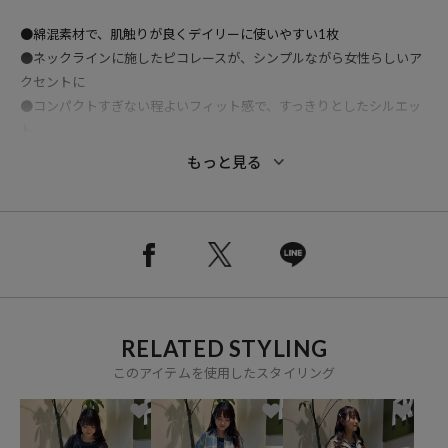
●綿混素材で、肌触りが良くデイリーに使いやすい1枚
●ネックラインに施したピコレースが、シンプルながら女性らしいア
クセントに
●コンパクトすぎない程よいフィット感で、すっきりとしたシルエッ
ト
●1枚ではもちろん、ジャケットやシャツのインナーとしても活躍
もっと見る
●ベーシックカラー展開で、色違いで揃えたくなる万能アイテム
●デイリーからきれいめカジュアルまで幅広く対応
※デリケートな素材のため、バッグやベルトなど鋭利なものとの摩
擦・引っ掛けにご注意ください。クリーニングの際は必ず「ネット使
用」とご指定の上、優しくお取り扱いください。
RELATED STYLING
このアイテムを使用したスタイリング
◆おすすめコーディネート
デニムやチノパンと合わせたシンプルカジュアルはもちろん、
スラックスやタイトスカートと合わせてきれいめにまとめるのもおす