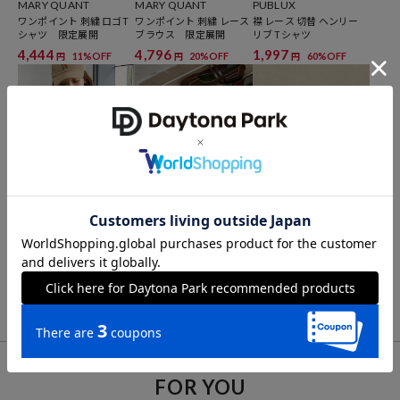
MARY QUANT
MARY QUANT
PUBLUX
ワンポイント 刺繍 ロゴT
ワンポイント 刺繍 レース
襟 レース 切替 ヘンリー
シャツ 限定展開
ブラウス 限定展開
リブ Tシャツ
4,444
4,796
1,997
11%OFF
20%OFF
60%OFF
円
円
円
PUBLUX
MARY QUANT
MARY QUANT
コンパクト レース Tシャ
フェイクスエード メリー
ロゴ刺繍 ギャザー ボスト
ツ 限定展開
ジェーンスニーカー 限
ンバッグ 限定展開
定展開
1,947
8,998
7,997
61%OFF
円
円
円
FOR YOU