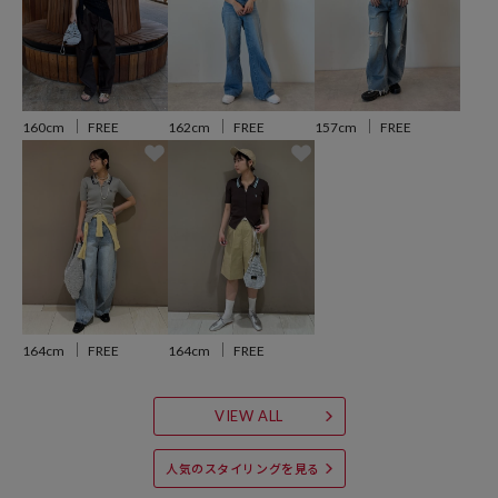
コーデも◎
---
※商品の色味は、商品詳細画像をご確認ください。
160cm
FREE
162cm
FREE
157cm
FREE
※掲載画像の商品の色味は、屋外や屋内の光の照射や角度により実物
と色味が異なる場合がございます。また表示のサイズ感と実物は若干
異なる場合もございますので、予めご了承ください。
※着用、お取り扱いの際は、商品についている品質表示とアテンショ
ンタグを必ずご確認下さい。
▼PUBLUXの新作アイテムはこちら：
新作商品一覧
164cm
FREE
164cm
FREE
▼U.S. POLO ASSN. コラボアイテム一覧はこちら：
U.S. POLO ASSN. × PUBLUX商品一覧
▼迷ったらこれな定番ベーシックアイテム一覧はこちら：
VIEW ALL
ベーシックアイテム一覧
人気のスタイリングを見る