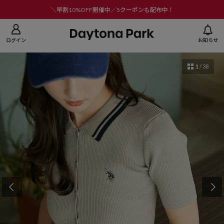
ニューを閉じる
＼早割10%OFF開催中／5クーポンも配布中！
ログイン
お知らせ
1
/
38