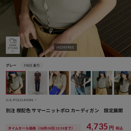
H158 FREE
グレー
FREE あり
U.S. POLO ASSN.
別注 襟配色 サマーニットポロ カーディガン 限定展開
4,735
円
タイムセール価格
（08月09日 23:59まで）
税込