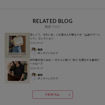
参考価格
5,995
円（2026年3月12日時点）
※「参考価格」とは、Daytona Parkにおける対象商品の通常販売（先
RELATED BLOG
行予約・先行割引は含まれません）開始時点の価格です。
関連ブログ
ブランド説明
涼しくて、きれいめ。この夏大人が頼るべき「上品サマーニ
ット」コレクション
【PUBLUX/パブリュクス】
2026.05.29
その瞬間を大切に、なりたい自分になれたら。
根岸
いま着たいリアルクローズを自由な感性で提案する、
オンラインストア
ジェンダーレスなストリートブランドです。
好印象を独り占め！“きちんと感”と“甘さ”を両立する最旬ワ
ードローブ
2026.03.13
【U.S. POLO ASSN./ユーエスポロアッスン】
アメリカ唯一のPOLO競技のオフィシャル団体として1890年に設立。
根岸
オンラインストア
米国を中心にバッグやアパレル、腕時計他幅広い商品展開を行ってお
り、世界150カ国、公式ショップ1000店舗以上で販売が行われてい
る。
VIEW ALL
イタリアで開催されている世界最大のメンズプレタポルテの見本市で
ある「Pitti Uomo」のファッションショーでコレクションを発表する