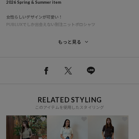
2026 Spring & Summer item
女性らしいデザインが可愛い！
PUBLUXでしか出会えない別注ニットポロシャツ
●細リブデザインで華奢見えが叶う半袖ニットカーデ
もっと見る
●程よく薄手のサマーニット素材でさらっとした快適な肌触り
●襟と胸元のワンポイント刺繍の配色デザインがアクセント
●コンパクトで短めの丈感がトレンド感のあるシルエット
RELATED STYLING
◆おすすめコーディネート
このアイテムを使用したスタイリング
細身のスッキリとしたデザインなので、ワイドパンツやボリュームの
あるスカートと好相性。
ボタンを閉めてタックインして大人カジュアルな着こなしや、
裾のボタンを開けてちらっと肌見せするトレンド感のあるストレート