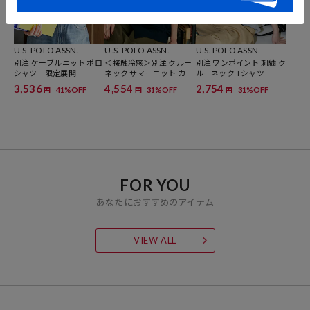
U.S. POLO ASSN.
U.S. POLO ASSN.
U.S. POLO ASSN.
別注 ケーブルニット ポロ
＜接触冷感＞別注 クルー
別注 ワンポイント 刺繍 ク
シャツ 限定展開
ネック サマーニット カー
ルーネック Tシャツ 限
ディガン 限定展開
定展開
3,536
4,554
2,754
41%OFF
31%OFF
31%OFF
円
円
円
FOR YOU
あなたにおすすめのアイテム
VIEW ALL