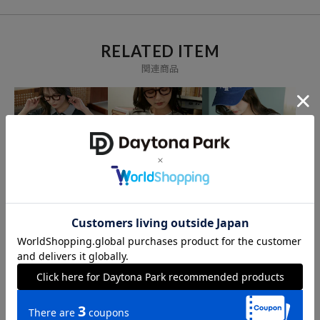
など、世界各国でトータルファッションブランドとして不動の地位を
築いている。
RELATED ITEM
関連商品
U.S. POLO ASSN.
U.S. POLO ASSN.
U.S. POLO ASSN.
＜接触冷感＞別注 2枚襟
＜接触冷感＞別注 ショー
別注 クルーネック ケーブ
ニット ポロシャツ 限定
トスリーブ フェイクレイ
ルニット 限定展開
展開
ヤード カーディガン 限
3,536
4,196
4,136
41%OFF
30%OFF
31%OFF
円
円
円
定展開