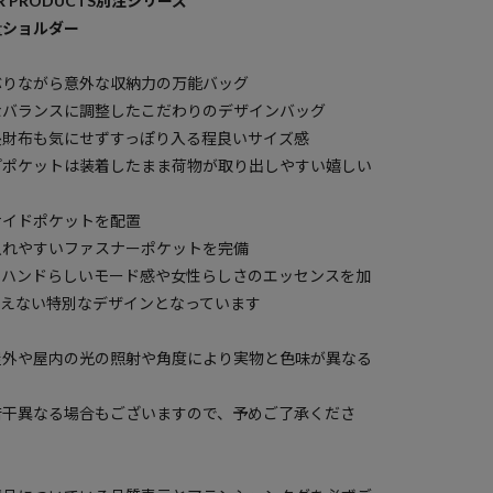
 PRODUCTS別注シリーズ
量ショルダー
ぶりながら意外な収納力の万能バッグ
なバランスに調整したこだわりのデザインバッグ
長財布も気にせずすっぽり入る程良いサイズ感
プポケットは装着したまま荷物が取り出しやすい嬉しい
サイドポケットを配置
入れやすいファスナーポケットを完備
トハンドらしいモード感や女性らしさのエッセンスを加
買えない特別なデザインとなっています
屋外や屋内の光の照射や角度により実物と色味が異なる
若干異なる場合もございますので、予めご了承くださ