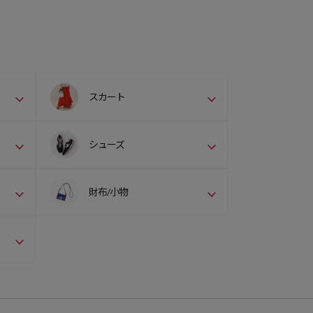
スカート
シューズ
財布/小物