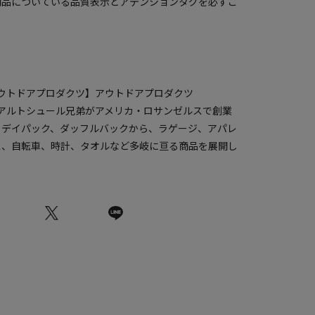
商品についている品質表示とアテンションタグを必ずご
S/アウトドアプロダクツ】アウトドアプロダクツ
S)は、アルトシュール兄弟がアメリカ・ロサンゼルスで創業
。デイパック、ダッフルバックから、ラゲージ、アパレ
ス、自転車、時計、タオルなど多岐に亘る商品を展開し