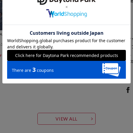
※着用、お取り扱いの際は、
確認下さい。
ブランド説明
DUCT
OUTDOOR PRODUCT
S
【OUTDOOR PRODUCT
ハンド
別注 巾着ショルダー ト
(OUTDOORPRODUCT
ートバッグ
したライフスタイルブランド
6,655
F
45%OFF
円
ル、レイングッズ、サングラ
ている。
VIEW ALL