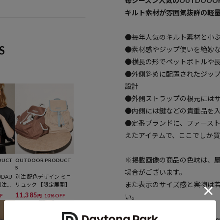
毎シーズン人気のOUTDOOOR
キルト素材が雰囲気抜群の軽
●毎年人気のキルト素材と小
S
●素材感やジップ使いを絶妙
●横長の形でペットボトルや
●外側斜めに配置されたジッ
設計
●外側ストラップの根元には
●内側には鍵などの貴重品を
●定番ブランドに、ファース
えたアイテムで、ここでしか
※掲載画像の商品の色味は、
DUCT
OUTDOOR PRODUCT
S
場合がございます。
ODAU
別注 配色デザイン ミニ
また表示のサイズ感と実物は
 別注フ
リュック 【限定展開】
グ
11,385
F
10%OFF
い。
円