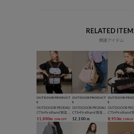
RELATED ITEM
関連アイテム
OUTDOOR PRODUCT
OUTDOOR PRODUCT
OUTDOOR PRO
S
S
S
OUTDOOOR PRODAU
OUTDOOOR PRODAU
OUTDOOOR PR
CTS×Firsthand 別注 ツ
CTS×Firsthand 別注 ラ
CTS×Firsthand
ートーン カラー ミニリ
イトキルト ２WAYトー
リルハンドバッ
11,880
12,100
8,910
10%OFF
10%OF
円
円
円
ュック
トバッグ