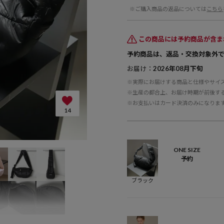
※ご購入商品の返品については
こちら
この商品には予約商品が含ま
予約商品は、返品・交換対象外
お届け：
2026年08月下旬
※実際にお届けする商品と仕様やサイ
※生産の都合上、お届け時期が前後す
※お支払いはカード決済のみになりま
14
ONE SIZE
予約
ブラック