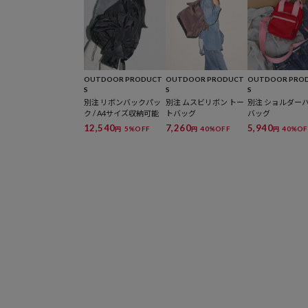
OUTDOOR PRODUCT
OUTDOOR PRODUCT
OUTDOOR PRO
S
S
S
別注 リボンバックパッ
別注 ムスビリボン トー
別注 ショルダー
ク / A4サイズ収納可能
トバッグ
バッグ
12,540
7,260
5,940
5%OFF
40%OFF
40%OF
円
円
円