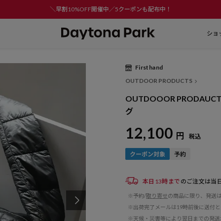
＼早割10%OFF開催中／5クーポンも配布中！
ショ
Firsthand
OUTDOOR PRODUCTS
OUTDOOOR PRODAUC
グ
12,100
円
税込
本日13時まで
のご注文は当
※予約/
取り寄せ
の商品に限り、発送
※出荷完了メールは19時前後に送付
※天候・災害等により翌日までの発送