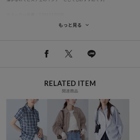
※メーカー品番：1316110308
もっと見る
※こちらの商品は、弊社管理上のカラーを表記しております為、タグ
のカラー表記と異なる記載となっております。
【サイト表記：タグ表記】
・オフホワイト：オフベース
RELATED ITEM
・キャメル：ベージュベース
関連商品
・ピンク：ピンクベース
・イエロー：イエローベース
・サックスブルー：サックスベース
※掲載画像の商品の色味は、屋外や屋内の光の照射や角度により実物
と色味が異なる場合がございます。また表示のサイズ感と実物は若干
異なる場合もございますので、予めご了承ください。