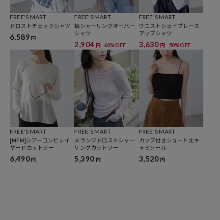
FREE'S MART
FREE'S MART
FREE'S MART
※着用、お取り扱いの際は、商品についている品質表示とアテンショ
ドロストチェックシャツ
袖シャーリングオーバー
ウエストシェイプレース
ンタグを必ずご確認下さい。
シャツ
アップシャツ
6,589
円
2,904
3,630
60%OFF
50%OFF
円
円
ブランド説明
【FREE'S MART / フリーズマート】Healthy、Relax、Kawaii、をキー
ワードに健康的でリラックス感のあるトレンドスタイルをカジュアル
に提案。ファッションをポジティブに楽しみたい全ての女性に向け
て。
FREE'S MART
FREE'S MART
FREE'S MART
[MFM]シアーコンビレイ
メランジドロストシャー
カップ付きショート丈キ
ヤードカットソー
リングカットソー
ャミソール
6,490
5,390
3,520
円
円
円