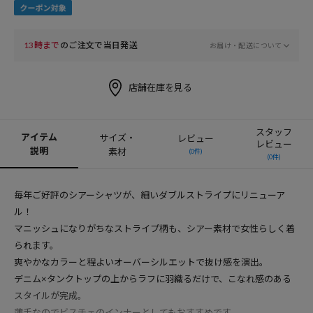
13時まで
のご注文で当日発送
お届け・配送について
店舗在庫を見る
スタッフ
アイテム
サイズ・
レビュー
レビュー
説明
素材
(0件)
(0件)
毎年ご好評のシアーシャツが、細いダブルストライプにリニューア
ル！
マニッシュになりがちなストライプ柄も、シアー素材で女性らしく着
られます。
爽やかなカラーと程よいオーバーシルエットで抜け感を演出。
デニム×タンクトップの上からラフに羽織るだけで、こなれ感のある
スタイルが完成。
薄手なのでビスチェのインナーとしてもおすすめです。