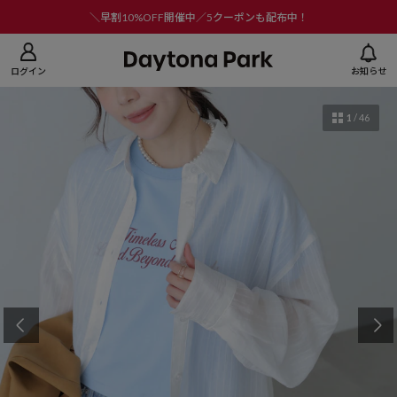
ニューを閉じる
＼早割10%OFF開催中／5クーポンも配布中！
ログイン
お知らせ
1
/
46