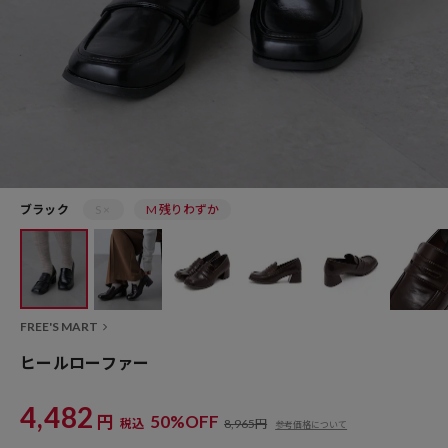
ブラック
S ×
M 残りわずか
FREE'S MART
ヒールローファー
4,482
円
50%OFF
税込
8,965円
参考価格について