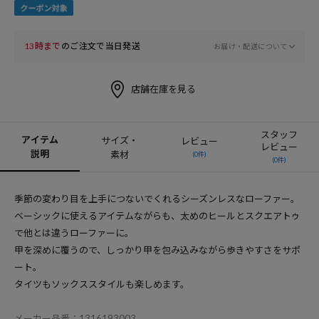
13時まで
のご注文で当日発送
お届け・配送について
店舗在庫を見る
スタッフ
アイテム
サイズ・
レビュー
レビュー
説明
素材
(0件)
(0件)
季節の変わり目を上手につないでくれるシーズンレスなローファー。
ベーシックに使えるアイテムながらも、太めのヒールとスクエアトゥ
で他とは違うローファーに。
甲を深めに覆うので、しっかり甲を包み込みながら歩きやすさをサポ
ート。
タイツもソックススタイルも楽しめます。
メーカー品番：1316193003