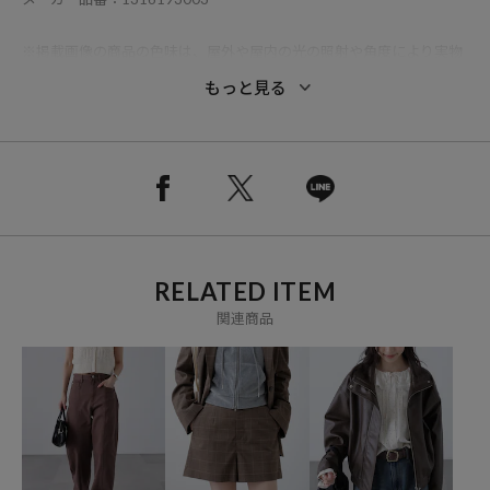
※掲載画像の商品の色味は、屋外や屋内の光の照射や角度により実物
と色味が異なる場合がございます。
もっと見る
また表示のサイズ感と実物は若干異なる場合もございますので、予め
ご了承ください。
※着用、お取り扱いの際は、商品についている品質表示とアテンショ
ンタグを必ずご確認下さい。
RELATED ITEM
参考価格
関連商品
8,965
円（2026年3月16日時点）
※「参考価格」とは、Daytona Parkにおける対象商品の通常販売（先
行予約・先行割引は含まれません）開始時点の価格です。
ブランド説明
【FREE'S MART/フリーズマート】