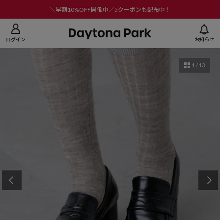
ニューを閉じる
＼早割10%OFF開催中／5クーポンも配布中！
ログイン
お知らせ
1
/
13