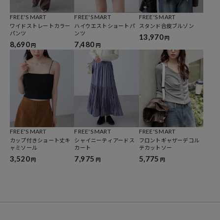
Healthy、Relax、Kawaii、をキーワードに健康的でリラックス感のあ
るトレンドスタイルをカジュアルに提案。
FREE'S MART
FREE'S MART
FREE'S MART
ワイドストレートカラー
ハイウエストショートパ
スタンド合皮ブルゾン
ファッションをポジティブに楽しみたい全ての女性に向けて。
パンツ
ンツ
13,970
円
8,690
7,480
円
円
FREE'S MART
FREE'S MART
FREE'S MART
カップ付きショート丈キ
シャイニーティアードス
フロントギャザーデコル
ャミソール
カート
テカットソー
3,520
7,975
5,775
円
円
円