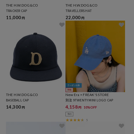
THE H.W.DOG&CO
THE H.W.DOG&CO
TRACKER CAP
TRAVELLERS HAT
11,000
22,000
円
円
クーポン対象
早割
THE H.W.DOG&CO
New Era × FREAK'S STORE
BASEBALL CAP
別注 9TWENTY MINI LOGO CAP
14,300
4,158
10%OFF
円
円
予約
5