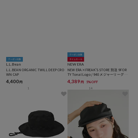
クーポン対象
クーポン対象
タイムセール
L.L.Bean
NEW ERA
L.L.BEAN ORGANIC TWILL DEEP CRO
NEW ERA×FREAK'S STORE 別注 9FOR
WN CAP
TY Tonal Logo / 940 メジャーリーグ 刺
繍ロゴ ベースボールキャップ 【限定展
4,400
4,389
5%OFF
円
円
開】
1
14