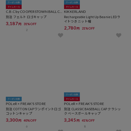
クーポン対象
クーポン対象
タイムセール
タイムセール
C.B.C by COOPERSTOWN BALL CA
KIKKERLAND
P × FREAK'S STORE
別注 フェルト ロゴキャップ
Rechargeable Light Up Beanie LEDラ
イトつき ニット帽
3,187
31%OFF
円
2,780
21%OFF
円
2
クーポン対象
クーポン対象
タイムセール
POLeR × FREAK'S STORE
POLeR × FREAK'S STORE
別注 COTTON CAP ワンポイントロゴ
別注 CLASSIC BASEBALL CAP クラシッ
コットンキャップ
ク ベースボールキャップ
3,300
3,245
40%OFF
41%OFF
円
円
6
8