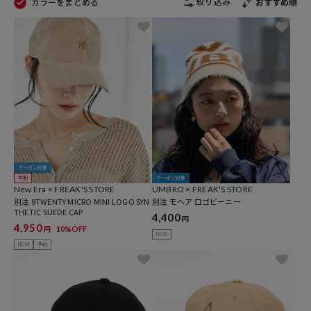
絞り込み
カラーをまとめる
おすすめ順
クーポン対象
早割
クーポン対象
New Era × FREAK'S STORE
UMBRO × FREAK'S STORE
別注 9TWENTY MICRO MINI LOGO SYN
別注 モヘア ロゴビーニー
THETIC SUEDE CAP
4,400
円
4,950
10%OFF
円
NEW
NEW
予約