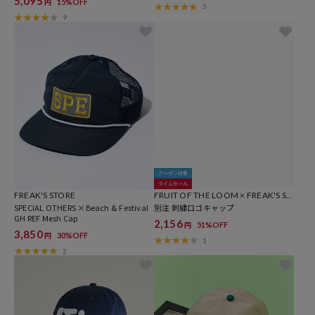
5,095
15%OFF
円
3
9
クーポン対象
タイムセール
FREAK'S STORE
FRUIT OF THE LOOM × FREAK'S ST
SPECIAL OTHERS ×Beach & Festival
ORE
別注 刺繍ロゴキャップ
GH REF Mesh Cap
2,156
51%OFF
円
3,850
30%OFF
円
1
2