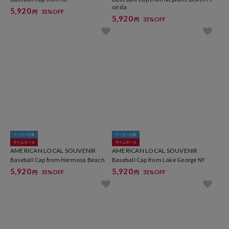
Baseball Cap from CL
Base Ball Cap from Neptune Beach Fl
orida
5,920
31%OFF
円
5,920
31%OFF
円
クーポン対象
クーポン対象
タイムセール
タイムセール
AMERICAN LOCAL SOUVENIR
AMERICAN LOCAL SOUVENIR
Baseball Cap from Hermosa Beach
Baseball Cap from Lake George NY
5,920
5,920
31%OFF
31%OFF
円
円