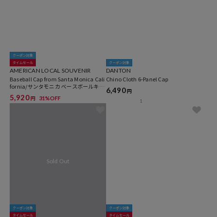
クーポン対象
タイムセール
クーポン対象
AMERICAN LOCAL SOUVENIR
DANTON
Baseball Cap from Santa Monica Cali
Chino Cloth 6-Panel Cap
fornia/サンタモニカ ベースボールキャ
6,490
円
ップ
5,920
31%OFF
円
1
クーポン対象
クーポン対象
タイムセール
タイムセール