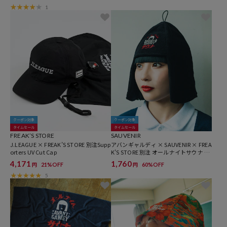
1
クーポン対象
クーポン対象
タイムセール
タイムセール
FREAK’S STORE
SAUVENIR
J.LEAGUE × FREAK’S STORE 別注Supp
アバンギャルディ × SAUVENIR × FREA
orters UV Cut Cap
K'S STORE 別注 オールナイトサウナ お
かっぱ型 サウナハット
4,171
1,760
21%OFF
60%OFF
円
円
5