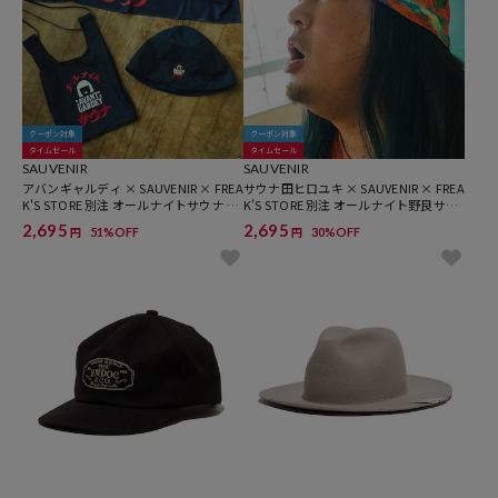
クーポン対象
クーポン対象
タイムセール
タイムセール
SAUVENIR
SAUVENIR
アバンギャルディ × SAUVENIR × FREA
サウナ田ヒロユキ × SAUVENIR × FREA
K'S STORE 別注 オールナイトサウナ サ
K'S STORE 別注 オールナイト野良サウ
ウナ3点セット（バッグ/タオル/サウナ
ナ ロゴ サウナハット
2,695
2,695
51%OFF
30%OFF
円
円
ハット）