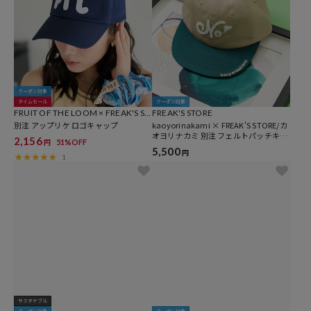
クーポン対象
タイムセール
クーポン対象
FRUIT OF THE LOOM × FREAK'S ST
FREAK'S STORE
ORE
別注 アップリケ ロゴキャップ
kaoyorinakami × FREAK'S STORE/カ
オヨリナカミ 別注 フェルトパッチキャ
2,156
51%OFF
円
ップ
5,500
円
1
サステナブル