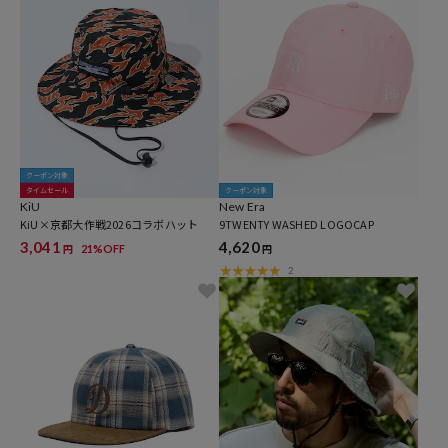
クーポン対象
タイムセール
クーポン対象
KiU
New Era
KiU×京都大作戦2026コラボハット
9TWENTY WASHED LOGOCAP
3,041
4,620
21%OFF
円
円
2