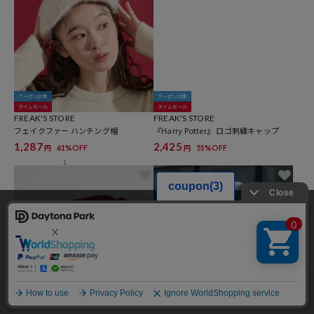
クーポン対象
クーポン対象
タイムセール
タイムセール
FREAK'S STORE
FREAK'S STORE
フェイクファー ハンチング帽
『Harry Potter』 ロゴ刺繍キャップ
1,287
2,425
61%OFF
51%OFF
円
円
1
当サイトでは利用体験の向上およびコンテンツの最適な提供、トラフィック
の分析を目的としてCookieを使用しています。
サイトの閲覧を継続された場合、Cookieの利用に同意したことものといたし
ます。
詳細については
プライバシーポリシー
をご確認ください。
承諾する
メニュー
スタイリング
探す
お気に入り
カート