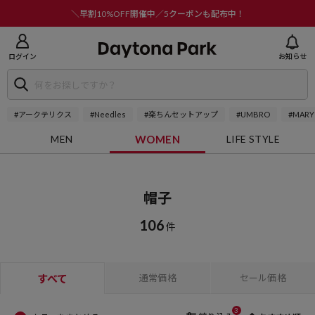
ニューを閉じる
＼早割10%OFF開催中／5クーポンも配布中！
ログイン
お知らせ
#アークテリクス
#Needles
#楽ちんセットアップ
#UMBRO
#MARY
MEN
WOMEN
LIFE STYLE
帽子
106
件
すべて
通常価格
セール価格
3