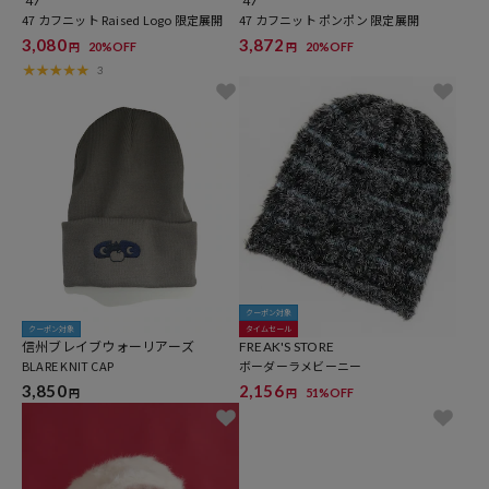
’47
’47
47 カフニット Raised Logo 限定展開
47 カフニット ポンポン 限定展開
3,080
3,872
20%OFF
20%OFF
円
円
3
クーポン対象
クーポン対象
タイムセール
信州ブレイブウォーリアーズ
FREAK'S STORE
BLARE KNIT CAP
ボーダーラメビーニー
3,850
2,156
51%OFF
円
円