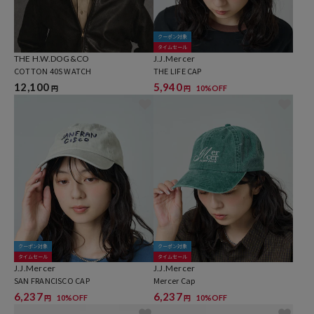
クーポン対象
タイムセール
THE H.W.DOG&CO
J.J.Mercer
COTTON 40S WATCH
THE LIFE CAP
12,100
5,940
10%OFF
円
円
クーポン対象
クーポン対象
タイムセール
タイムセール
J.J.Mercer
J.J.Mercer
SAN FRANCISCO CAP
Mercer Cap
6,237
6,237
10%OFF
10%OFF
円
円