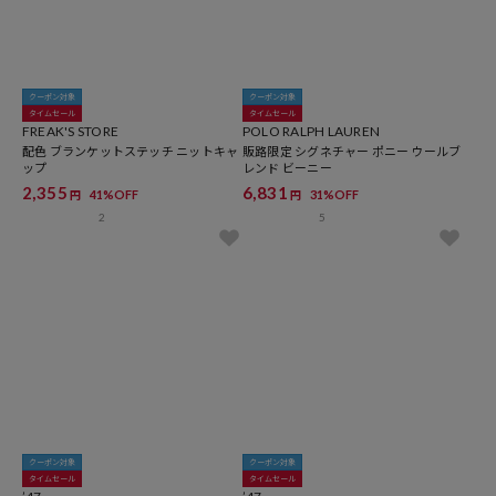
クーポン対象
クーポン対象
タイムセール
タイムセール
FREAK'S STORE
POLO RALPH LAUREN
配色 ブランケットステッチ ニットキャ
販路限定 シグネチャー ポニー ウールブ
ップ
レンド ビーニー
2,355
6,831
41%OFF
31%OFF
円
円
2
5
クーポン対象
クーポン対象
タイムセール
タイムセール