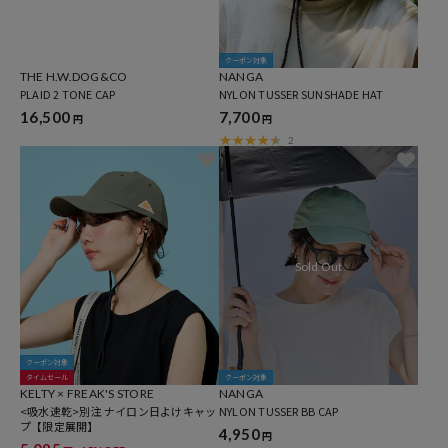
クーポン対象
THE H.W.DOG&CO
NANGA
PLAID 2 TONE CAP
NYLON TUSSER SUNSHADE HAT
16,500
7,700
円
円
2
クーポン対象
タイムセール
クーポン対象
KELTY × FREAK'S STORE
NANGA
<吸水速乾>別注 ナイロン日よけキャッ
NYLON TUSSER BB CAP
プ【限定展開】
4,950
円