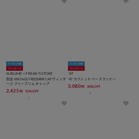
クーポン対象
クーポン対象
タイムセール
タイムセール
SUBLIME × FREAK'S STORE
’47
別注 VINTAGE FREEBRIM CAP ヴィンテ
'47 カフニット ベースランナー
ージ フリーブリム キャップ
3,080
20%OFF
円
2,425
51%OFF
円
1
1