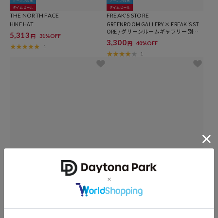
クーポン対象
クーポン対象
タイムセール
タイムセール
THE NORTH FACE
FREAK'S STORE
HIKE HAT
GREENROOM GALLERY × FREAK'S ST
ORE / グリーンルームギャラリー 別注
5,313
31%OFF
円
GH ハイクラウン メッシュキャップ
3,300
40%OFF
円
1
1
クーポン対象
クーポン対象
タイムセール
タイムセール
FREAK'S STORE
Wpc.
EENY × FREAK'S STORE サンシェード
UVカット接触冷感クロッシェハット
キャップ
2,607
21%OFF
円
2,145
61%OFF
円