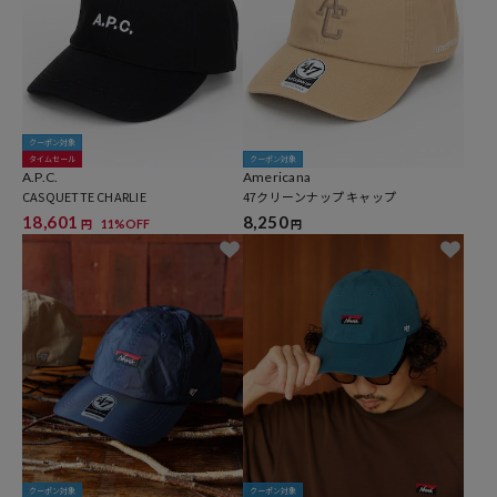
クーポン対象
タイムセール
クーポン対象
A.P.C.
Americana
CASQUETTE CHARLIE
47クリーンナップ キャップ
18,601
8,250
11%OFF
円
円
クーポン対象
クーポン対象