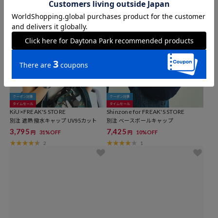
クーポン対象
クーポン対象
タイムセール
タイムセール
KiU×FREAK'S STORE
Shinzone for FREAK'S STORE
別注 遮熱 撥水キャップ UV95カット
別注 ベースボールキャップ
3,795
7,425
31%OFF
10%OFF
円
円
2
1