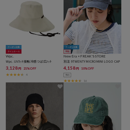
クーポン対象
クーポン対象
タイムセール
早割
Wpc.
New Era × FREAK'S STORE
Wpc. UVｶｯﾄ接触冷感つば広ﾊｯﾄ
別注 9TWENTY MICROMINI LOGO CAP
3,128
4,158
21%OFF
10%OFF
円
円
4
予約
16