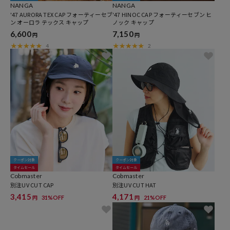
NANGA
NANGA
'47 AURORA TEX CAP フォーティーセブ
'47 HINOC CAP フォーティーセブン ヒ
ン オーロラ テックス キャップ
ノック キャップ
6,600
7,150
円
円
4
2
クーポン対象
クーポン対象
タイムセール
タイムセール
Cobmaster
Cobmaster
別注UV CUT CAP
別注UV CUT HAT
3,415
4,171
31%OFF
21%OFF
円
円