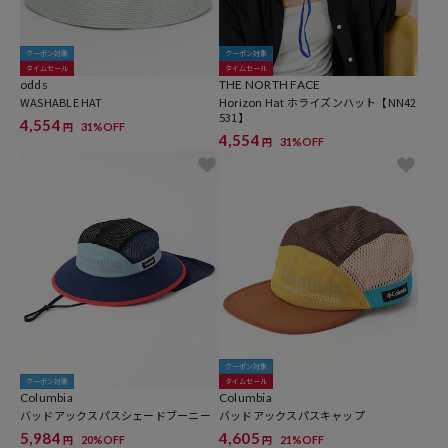
クーポン対象
クーポン対象
タイムセール
タイムセール
odds
THE NORTH FACE
WASHABLE HAT
Horizon Hat ホライズンハット【NN42
531】
4,554
31%OFF
円
4,554
31%OFF
円
クーポン対象
クーポン対象
タイムセール
Columbia
Columbia
バッドアックスパスシェードブーニー
バッドアックスパスキャップ
5,984
4,605
20%OFF
21%OFF
円
円