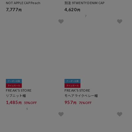
NOT APPLE CAP Peach
別注 9TWENTY DENIM CAP
7,777
4,620
円
円
7
クーポン対象
クーポン対象
タイムセール
タイムセール
FREAK'S STORE
FREAK'S STORE
リブニット帽
モヘアライクベレー帽
1,485
957
55%OFF
71%OFF
円
円
5