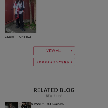
異なる場合もございますので、予めご了承ください。
※着用、お取り扱いの際は、商品についている品質表示とアテンショ
ンタグを必ずご確認下さい。
162cm
ONE SIZE
参考価格
5,280
円（2026年5月21日時点）
VIEW ALL
※「参考価格」とは、Daytona Parkにおける対象商品の通常販売（先
行予約・先行割引は含まれません）開始時点の価格です。
人気のスタイリングを見る
ブランド説明
RELATED BLOG
関連ブログ
夏の定番と、新しい選択肢。