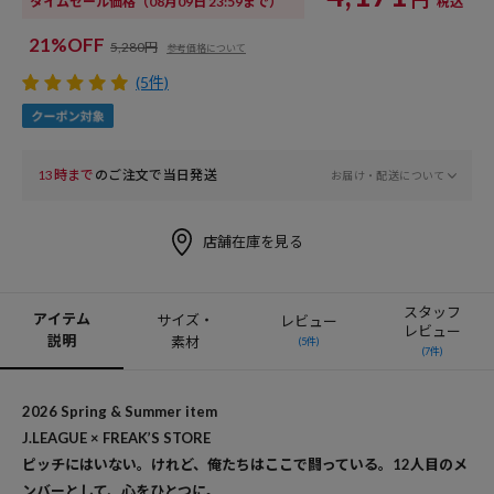
タイムセール価格
（08月09日 23:59まで）
税込
21%OFF
5,280円
参考価格について
(5件)
13時まで
のご注文で当日発送
お届け・配送について
店舗在庫を見る
スタッフ
アイテム
サイズ・
レビュー
レビュー
説明
素材
(5件)
(7件)
2026 Spring & Summer item
J.LEAGUE × FREAK’S STORE
ピッチにはいない。けれど、俺たちはここで闘っている。12人目のメ
ンバーとして、心をひとつに。