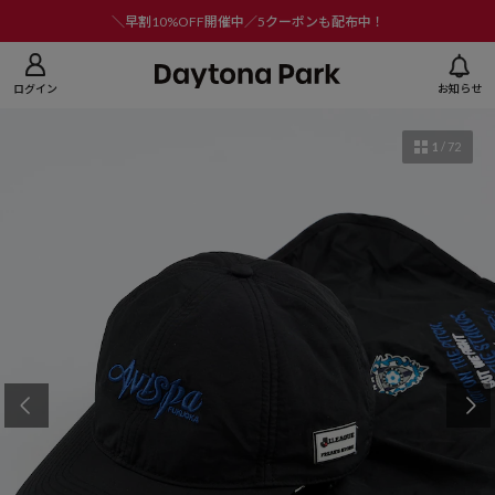
ニューを閉じる
＼早割10%OFF開催中／5クーポンも配布中！
ログイン
お知らせ
1
/
72