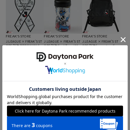
FREAK'S STORE
FREAK'S STORE
FREAK'S STORE
J.LEAGUE × FREAK’S ST
J.LEAGUE × FREAK’S ST
J.LEAGUE × FREAK’S ST
ORE 別注 RIBBON MAGNE
ORE 別注Cool Towel Muff
ORE 別注Supporters Cool
Tリボンマグネット
ler W/Bottle
er Backpack 20L
2,172
2,172
6,256
21%OFF
21%OFF
21%OFF
円
円
円
FREAK'S STORE
SUBU
別注CLUB KEY HOLDER
SUBU SUPPORTERS SAN
クラブ キーホルダー
DAL スブ サポーターズ サ
ンダル
1,216
8,580
21%OFF
円
円