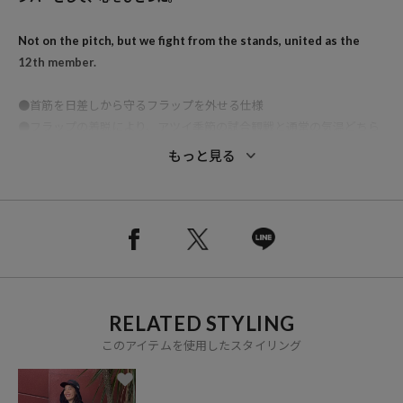
Not on the pitch, but we fight from the stands, united as the
12th member.
●首筋を日差しから守るフラップを外せる仕様
●フラップの着脱により、アツイ季節の試合観戦と通常の気温どちら
も使える2WAYデザイン
もっと見る
●フラップ部分の文言は刺繍で施した、他にはないこだわりのデザイ
ン
●風が強くても飛ばないよう、調整可能なストラップ付き
●UVカット機能を備え、長時間の屋外観戦でも安心
●スタジアムだけでなく、アウトドアやフェスなど日常のレジャーシ
ーンにもおすすめ
RELATED STYLING
■サンシールド部分：H270mm×横520mm
このアイテムを使用したスタイリング
※掲載画像の商品の色味は、屋外や屋内の光の照射や角度により実物
と色味が異なる場合がございます。また表示のサイズ感と実物は若干