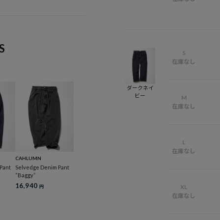
S
S
在庫なし
ダークネイ
ビー
M
在庫なし
L
在庫なし
CAHLUMN
Pant
Selvedge Denim Pant
“Baggy”
16,940
XL
円
在庫なし