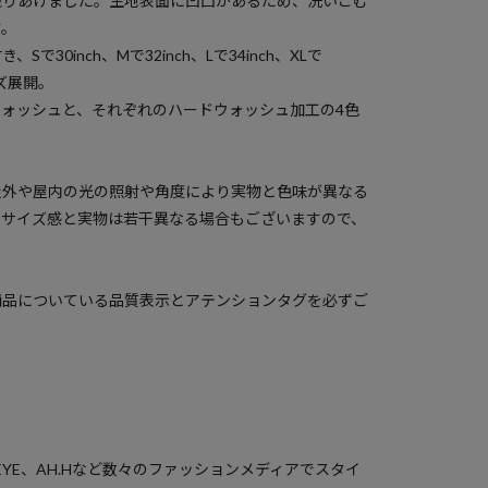
織りあげました。生地表面に凹凸があるため、洗いこむ
す。
30inch、Mで32inch、Lで34inch、XLで
サイズ展開。
ォッシュと、それぞれのハードウォッシュ加工の4色
屋外や屋内の光の照射や角度により実物と色味が異なる
のサイズ感と実物は若干異なる場合もございますので、
商品についている品質表示とアテンションタグを必ずご
PEYE、AH.Hなど数々のファッションメディアでスタイ