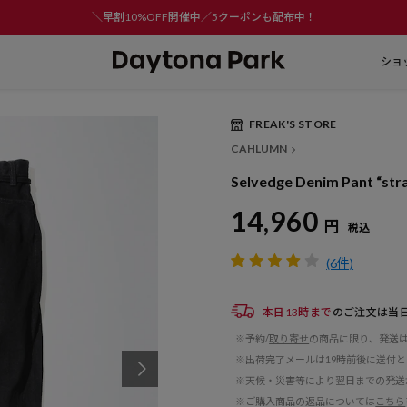
＼早割10%OFF開催中／5クーポンも配布中！
ショ
FREAK'S STORE
CAHLUMN
Selvedge Denim Pant “stra
14,960
円
税込
(6件)
本日13時まで
のご注文は当
※予約/
取り寄せ
の商品に限り、発送
※出荷完了メールは19時前後に送付
※天候・災害等により翌日までの発送
※ご購入商品の返品については
こちら