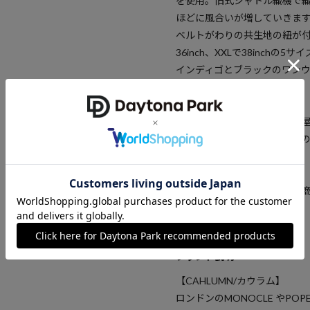
を使用。旧式シャトル織機で
ほどに風合いが増していきま
ベルトがわりの共生地の紐が付き、Sで
36inch、XXLで38inchの5
インディゴとブラックのワンウ
展開。
※掲載画像の商品の色味は、
場合がございます。また表示
予めご了承ください。
※着用、お取り扱いの際は、
確認下さい。
ブランド説明
【CAHLUMN/カウラム】
ロンドンのMONOCLE やPO