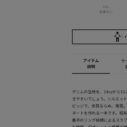
XXL
在庫なし
1
アイテム
サ
説明
デニムの生地を、14ozから1
きやすいでしょう。シルエット
ビッジで、赤耳ならぬ、青耳
ネートを作れる一本です。経糸
番手のリング紡績によるスラブ