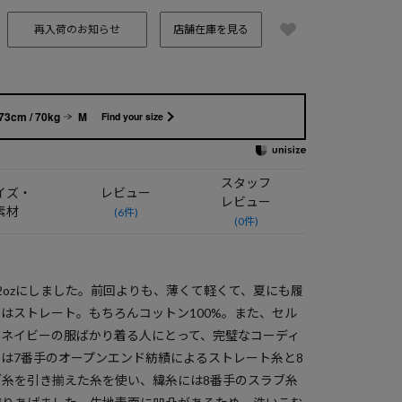
再入荷のお知らせ
店舗在庫を見る
73cm / 70kg
M
Find your size
スタッフ
イズ・
レビュー
レビュー
素材
(6件)
(0件)
3.2ozにしました。前回よりも、薄くて軽くて、夏にも履
はストレート。もちろんコットン100%。また、セル
。ネイビーの服ばかり着る人にとって、完璧なコーディ
は7番手のオープンエンド紡績によるストレート糸と8
糸を引き揃えた糸を使い、緯糸には8番手のスラブ糸