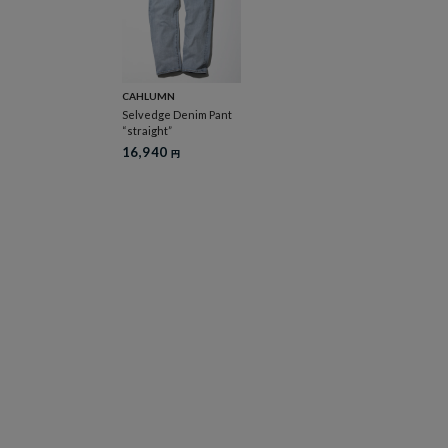
CAHLUMN
Selvedge Denim Pant
“straight”
16,940
円