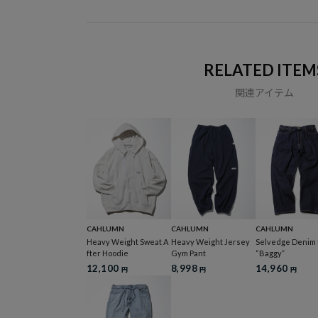
RELATED ITEM
関連アイテム
CAHLUMN
CAHLUMN
CAHLUMN
Heavy Weight Sweat A
Heavy Weight Jersey
Selvedge Denim 
fter Hoodie
Gym Pant
“Baggy”
12,100
8,998
14,960
円
円
円