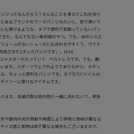
パンツってなんだろう？そんなことを考えてこれを作り
のとあるブランドのワークパンツみたいに、街で穿いて
時にも穿けるような、タフで便利で気取っていないパン
できた、なんでもない素材感のやつ。でも、あのシルエ
ボリュームのないシューズにも合わせやすくて、ワイド
成させた1タックパンツです」。(A.H)
ジャスターが入っていて、ベルトレスです。でも、飾
ています。スポーツウェアのようでありながら、カチッ
る、ちょっと便利なパンツです。タフなT/Cツイルは
。デイリーに穿けるアイテムです。
あります。洗濯の際は他の物と一緒に洗わないで、単独
屋外や屋内の光の照射や角度により実物と色味が異なる
のサイズ感と実物は若干異なる場合もございますので、