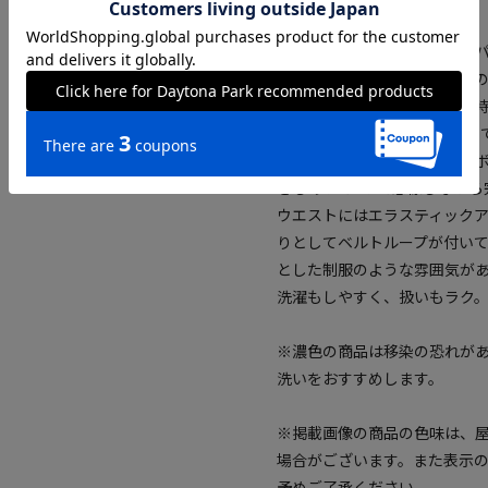
流行に関係なく、毎日穿ける
ました。「たとえばアメリカ
て違和感がなくて、作業する
ツ。扱いも簡単なTCツイルで
ットではないものが欲しい。
さもあって…って想像しながら完
ウエストにはエラスティックア
りとしてベルトループが付い
とした制服のような雰囲気があ
洗濯もしやすく、扱いもラク
※濃色の商品は移染の恐れが
洗いをおすすめします。
※掲載画像の商品の色味は、
場合がございます。また表示
予めご了承ください。