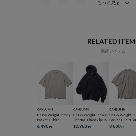
もっと見る
RELATED ITEM
関連アイテム
CAHLUMN
CAHLUMN
CAHLUMN
Heavy Weight Jersey
Heavy Weight Jersey
Heavy Weight Je
Pocket T-Shirt
Thermal Lined Zip Hoo
Pocket T-Shirt “
die
6,490
12,980
8,800
円
円
円