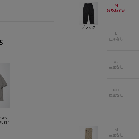
M
残りわずか
ブラック
L
在庫なし
S
XL
在庫なし
XXL
在庫なし
rsey
ARUSE”
M
在庫なし