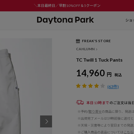
＼本日最終日／早割10%OFF＆5クーポン
ショ
FREAK'S STORE
CAHLUMN
TC Twill 1 Tuck Pants
14,960
円
税込
(63件)
本日13時まで
のご注文は当
※予約/
取り寄せ
の商品に限り、発送
※出荷完了メールは19時前後に送付
※天候・災害等により翌日までの発送
※ご購入商品の返品については
こちら