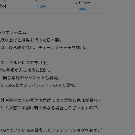
レビュー
素材
(0件)
(0件)
のリネンデニム。
で織り上げと縫製を行った日本製。
トロ、後ろ股ぐりは、チェーンステッチを採用。
れて、ベルトレスで穿ける。
ズの書類が入るように設計。
、同じ素材のジャケットも展開。
N STOREとオンラインストアのみで販売。
屋外や屋内の光の照射や角度により実物と色味が異なる
のサイズ感と実物は若干異なる場合もございますので、
商品についている品質表示とアテンションタグを必ずご