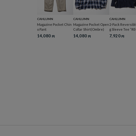
CAHLUMN
CAHLUMN
CAHLUMN
Magazine Pocket Chin
Magazine Pocket Open
2-Pack Reversibl
o Pant
Collar Shirt(Ombre)
g Sleeve Tee “R
R FIT”
14,080
14,080
7,920
円
円
円