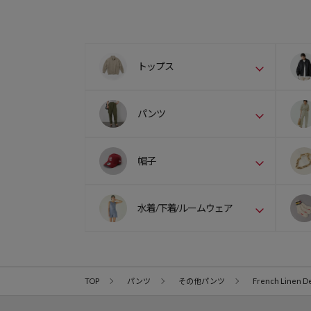
トップス
パンツ
帽子
水着/下着/ルームウェア
TOP
パンツ
その他パンツ
French Linen D