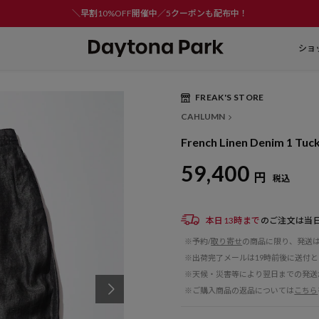
＼早割10%OFF開催中／5クーポンも配布中！
ショ
FREAK'S STORE
CAHLUMN
French Linen Denim 1 Tuc
59,400
円
税込
本日13時まで
のご注文は当
※予約/
取り寄せ
の商品に限り、発送
※出荷完了メールは19時前後に送付
※天候・災害等により翌日までの発送
※ご購入商品の返品については
こちら