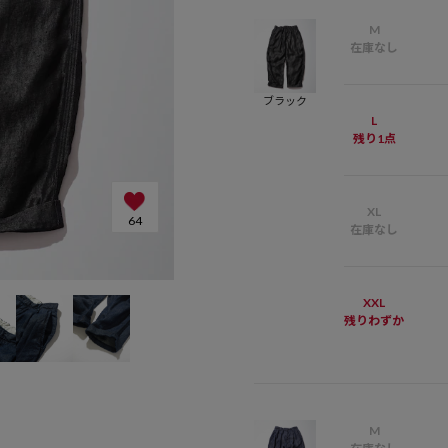
M
在庫なし
ブラック
L
残り1点
XL
64
在庫なし
XXL
残りわずか
M