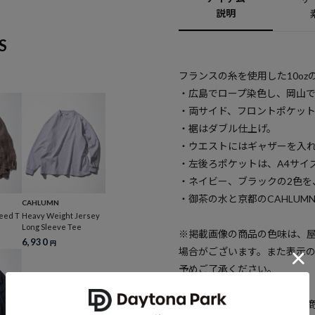
説明
S
フランスの糸を使用した10oz
・広島でロープ染色し、岡山
・両サイド、フロントポケッ
・裾はダブル仕上げ。
・ウエストにはギャザーを入
・左後ろポケットは、A4サイ
・ネイビー、ブラックの2色を
・御茶の水と京都のCAHLUM
CAHLUMN
eed T
Heavy Weight Jersey
Long Sleeve Tee
※掲載画像の商品の色味は、
6,930
円
場合がございます。また表示
予めご了承ください。
※着用、お取り扱いの際は、