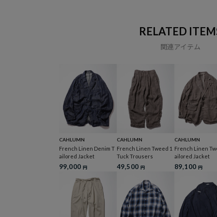
RELATED ITEM
関連アイテム
CAHLUMN
CAHLUMN
CAHLUMN
French Linen Denim T
French Linen Tweed 1
French Linen Tw
ailored Jacket
Tuck Trousers
ailored Jacket
99,000
49,500
89,100
円
円
円