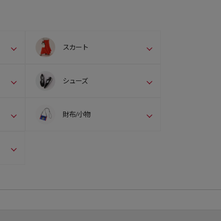
スカート
シューズ
財布/小物