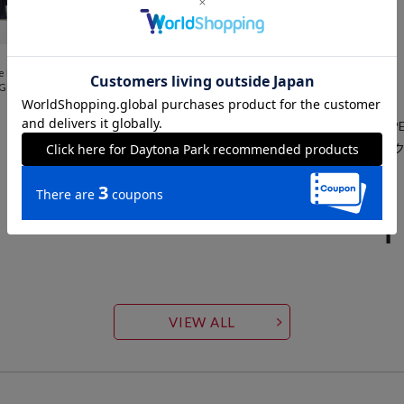
確認下さい。
ブランド説明
e Lon
EGULA
【CAHLUMN/カウラム】
ロンドンのMONOCLE やPO
リスト／ファッションディレ
誌。
VIEW ALL