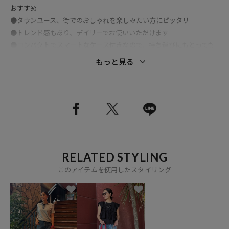
おすすめ
●タウンユース、街でのおしゃれを楽しみたい方にピッタリ
●トレンド感もあり、デイリーでお使いいただけます
●コンパクトでスマートなケース付きなので、持ち運びにもとっても
便利
もっと見る
※掲載画像の商品の色味は、屋外や屋内の光の照射や角度により実物
と色味が異なる場合がございます。また表示のサイズ感と実物は若干
異なる場合もございますので、予めご了承ください。
※着用、お取り扱いの際は、商品についている品質表示とアテンショ
ンタグを必ずご確認下さい。
RELATED STYLING
このアイテムを使用したスタイリング
参考価格
4,400
円（2026年4月30日時点）
※「参考価格」とは、Daytona Parkにおける対象商品の通常販売（先
行予約・先行割引は含まれません）開始時点の価格です。