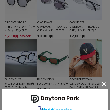
FREAK'S STORE
OWNDAYS
OWNDAYS
ウェリントンタイプ ファ
OWNDAYS × FREAK'S ST
OWNDAYS × FREAK'S ST
ッション用グラス
ORE / オンデーズ コラボ
ORE / オンデーズ コラボ
メタルフレームサングラ
調光リムレスサングラス
1,650
10,000
12,001
50%OFF
円
円
円
ス The IVY model
The 90's STREET model
BLACK FLYS
BLACK FLYS
COOPERSTOWN
別注 FLY VINCENT(調光)/
FLY DOVIE / フライドビー
C.B.C by COOPERSTOWN
フライビンセント
BALL CAP × FREAK'S ST
14,850
円
ORE 別注 フェルト ロゴ
13,090
4,994
30%OFF
円
円
ツイルキャップ