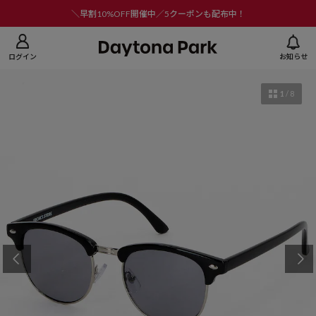
ニューを閉じる
＼早割10%OFF開催中／5クーポンも配布中！
ログイン
お知らせ
1
/
8